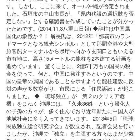
す。 しかし、ここに来て、オール沖縄が否定されま
した。石垣市の中山市長が、「県内移設の選択肢を否
定しない」とする確認書を作成していたことが分かっ
たためです。(2014.11.3八重山日報) ◆龍柱は中国属
国化の象徴か？！ 翁長氏は、2012年「那覇市のラン
ドマークとなる観光シンボル」として那覇空港や大型
旅客船ターミナルから県庁へ向かう玄関口ともいえる
市有地に、高さ15メートルの龍柱を2本建てる計画を
進めています。 驚くことに、2億5千万もの国民の税
金を使って、何と、中国に発注するというのです。中
国の皇帝の属国であることを示すような龍柱建設に反
対の声が多数挙がり、市民による「住民訴訟」が起こ
りました。 ◆「琉球独立」が「第２のクリミア危
機」をまねく 沖縄には、「久米36姓」という帰化人
の子孫の方々が、多く住んでおり近年新たに中国人が
地域社会に多く入ってきています。 2013年5月「琉球
民族独立総合研究学会」が設立され、記者会見を行い
ましたが、沖縄で「独立」を主張する方々はまだ少数