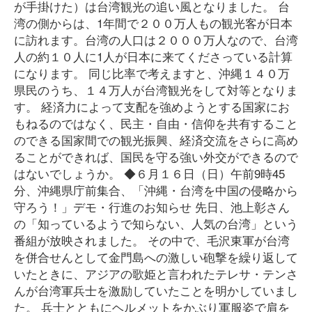
が手掛けた）は台湾観光の追い風となりました。 台
湾の側からは、1年間で２００万人もの観光客が日本
に訪れます。台湾の人口は２０００万人なので、台湾
人の約１０人に1人が日本に来てくださっている計算
になります。 同じ比率で考えますと、沖縄１４０万
県民のうち、１４万人が台湾観光をして対等となりま
す。 経済力によって支配を強めようとする国家にお
もねるのではなく、民主・自由・信仰を共有すること
のできる国家間での観光振興、経済交流をさらに高め
ることができれば、国民を守る強い外交ができるので
はないでしょうか。 ◆６月１６日（日）午前9時45
分、沖縄県庁前集合、「沖縄・台湾を中国の侵略から
守ろう！」デモ・行進のお知らせ 先日、池上彰さん
の「知っているようで知らない、人気の台湾」という
番組が放映されました。 その中で、毛沢東軍が台湾
を併合せんとして金門島への激しい砲撃を繰り返して
いたときに、アジアの歌姫と言われたテレサ・テンさ
んが台湾軍兵士を激励していたことを明かしていまし
た。 兵士とともにヘルメットをかぶり軍服姿で肩を