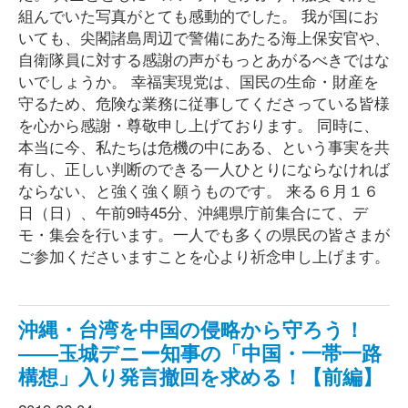
組んでいた写真がとても感動的でした。 我が国にお
いても、尖閣諸島周辺で警備にあたる海上保安官や、
自衛隊員に対する感謝の声がもっとあがるべきではな
いでしょうか。 幸福実現党は、国民の生命・財産を
守るため、危険な業務に従事してくださっている皆様
を心から感謝・尊敬申し上げております。 同時に、
本当に今、私たちは危機の中にある、という事実を共
有し、正しい判断のできる一人ひとりにならなければ
ならない、と強く強く願うものです。 来る６月１６
日（日）、午前9時45分、沖縄県庁前集合にて、デ
モ・集会を行います。一人でも多くの県民の皆さまが
ご参加くださいますことを心より祈念申し上げます。
沖縄・台湾を中国の侵略から守ろう！
――玉城デニー知事の「中国・一帯一路
構想」入り発言撤回を求める！【前編】