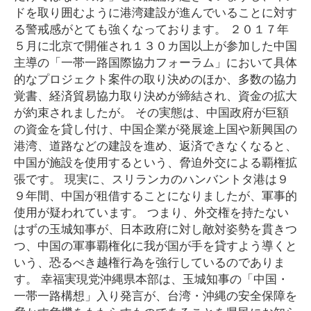
ドを取り囲むように港湾建設が進んでいることに対す
る警戒感がとても強くなっております。 ２０１７年
５月に北京で開催され１３０カ国以上が参加した中国
主導の「一帯一路国際協力フォーラム」において具体
的なプロジェクト案件の取り決めのほか、多数の協力
覚書、経済貿易協力取り決めが締結され、資金の拡大
が約束されましたが。 その実態は、中国政府が巨額
の資金を貸し付け、中国企業が発展途上国や新興国の
港湾、道路などの建設を進め、返済できなくなると、
中国が施設を使用するという、脅迫外交による覇権拡
張です。 現実に、スリランカのハンバントタ港は９
９年間、中国が租借することになりましたが、軍事的
使用が疑われています。 つまり、外交権を持たない
はずの玉城知事が、日本政府に対し敵対姿勢を貫きつ
つ、中国の軍事覇権化に我が国が手を貸すよう導くと
いう、恐るべき越権行為を強行しているのでありま
す。 幸福実現党沖縄県本部は、玉城知事の「中国・
一帯一路構想」入り発言が、台湾・沖縄の安全保障を