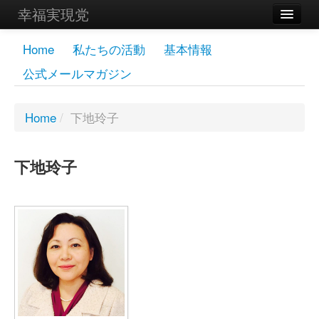
幸福実現党
メンバーズページ
Home
私たちの活動
基本情報
公式メールマガジン
党員
寄付
Home
/
下地玲子
お問い合わせ
下地玲子
幸福の科学グループ