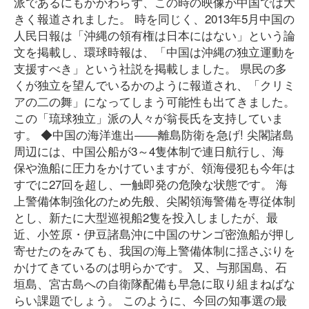
派であるにもかかわらず、この時の映像が中国では大
きく報道されました。 時を同じく、2013年5月中国の
人民日報は「沖縄の領有権は日本にはない」という論
文を掲載し、環球時報は、「中国は沖縄の独立運動を
支援すべき」という社説を掲載しました。 県民の多
くが独立を望んでいるかのように報道され、「クリミ
アの二の舞」になってしまう可能性も出てきました。
この「琉球独立」派の人々が翁長氏を支持していま
す。 ◆中国の海洋進出――離島防衛を急げ! 尖閣諸島
周辺には、中国公船が3～4隻体制で連日航行し、海
保や漁船に圧力をかけていますが、領海侵犯も今年は
すでに27回を超し、一触即発の危険な状態です。 海
上警備体制強化のため先般、尖閣領海警備を専従体制
とし、新たに大型巡視船2隻を投入しましたが、最
近、小笠原・伊豆諸島沖に中国のサンゴ密漁船が押し
寄せたのをみても、我国の海上警備体制に揺さぶりを
かけてきているのは明らかです。 又、与那国島、石
垣島、宮古島への自衛隊配備も早急に取り組まねばな
らい課題でしょう。 このように、今回の知事選の最