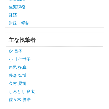
生涯現役
経済
財政・税制
主な執筆者
釈 量子
小川 佳世子
西邑 拓真
藤森 智博
久村 晃司
しろとり 良太
佐々木 勝浩