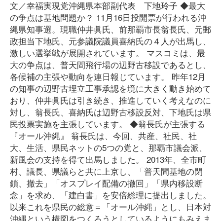
文／幸福実現党沖縄県本部副代表 下地玲子 ◆最大
の争点は基地問題か？ 11月16日投開票が行われる沖
縄県知事選。現職仲井眞氏、前那覇市長翁長氏、元郵
政担当下地氏、元参議院議員喜納氏の４人が出馬し、
激しい選挙戦が展開されています。 マスコミは、最
大の争点は、普天間飛行場の辺野古移設であるとし、
各候補の主張や動向を連日報じています。 昨年12月
の知事の辺野古埋立工事承認を境に大きく動き始めて
おり、仲井眞氏は引き続き、推進していく考えなのに
対し、翁長氏、喜納氏は辺野古移設反対、下地氏は県
民投票実施を主張しています。 ◆翁長氏が主張する
『オール沖縄』 翁長氏は、今回、共産、社民、社
大、生活、県民ネットの5つの党と、那覇市議会派、
新風会の支持を得て出馬しました。 2013年、全市町
村、議長、県議らと共に上京し、「普天間基地の閉
鎖、撤去」「オスプレイ配備の撤回」「県内移設断
念」を求め、「建白書」を安倍総理に提出しました。
以来これを県民の総意＝「オール沖縄」とし、日本対
沖縄という構図をつくろうとしているようにもみえま