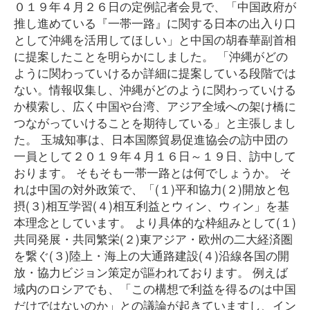
０１９年４月２６日の定例記者会見で、「中国政府が
推し進めている『一帯一路』に関する日本の出入り口
として沖縄を活用してほしい」と中国の胡春華副首相
に提案したことを明らかにしました。 「沖縄がどの
ように関わっていけるか詳細に提案している段階では
ない。情報収集し、沖縄がどのように関わっていける
か模索し、広く中国や台湾、アジア全域への架け橋に
つながっていけることを期待している」と主張しまし
た。 玉城知事は、日本国際貿易促進協会の訪中団の
一員として２０１９年４月１６日～１９日、訪中して
おります。 そもそも一帯一路とは何でしょうか。 そ
れは中国の対外政策で、「(１)平和協力(２)開放と包
摂(３)相互学習(４)相互利益とウィン、ウィン」を基
本理念としています。 より具体的な枠組みとして(１)
共同発展・共同繁栄(２)東アジア・欧州の二大経済圏
を繋ぐ(３)陸上・海上の大通路建設(４)沿線各国の開
放・協力ビジョン策定が謳われております。 例えば
域内のロシアでも、「この構想で利益を得るのは中国
だけではないのか」との議論が起きていますし、イン