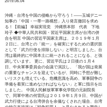
2019.06.04
沖縄・台湾を中国の侵略から守ろう！――玉城デニー
知事の「中国・一帯一路構想」入り発言撤回を求め
る！【前編】 幸福実現党 沖縄県本部 代表 下地
玲子 ◆中華人民共和国・習近平国家主席が台湾の併
合を明言 中国の習近平国家主席は、２０１９年１月
２日に、台湾との「統一」を確実にするための選択肢
として「武力行使を排除しない」と明言しました。台
湾は最終的に中国本土に統一されることになる、と強
調しています。 更に、習近平氏は２日後の１月４
日、中央軍事委員会の会議で演説し、「我が国は発展
の重要なチャンスを迎えているが、同時に予想が難し
いリスクも増えている。危機意識を高め、軍事闘争の
準備を着実に進めなければならない」と軍に指示を出
しました。 中国人民解放軍軍事化学院の元副院長
で、同軍中将の何雷氏は２０１９年１月９日、中国が
武力行使による台湾併合を余儀なくされた場合、台湾
の独立支持派は「戦争犯罪人」と見なされると警告し