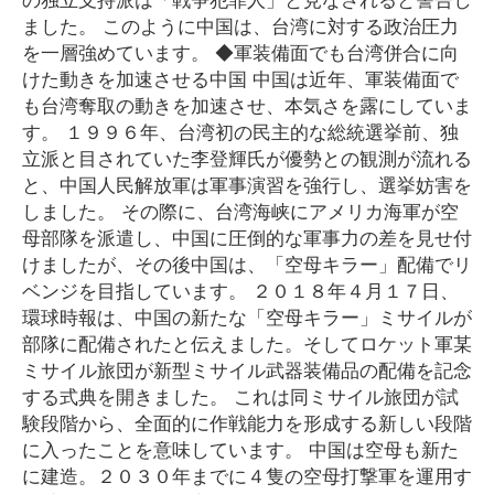
ました。 このように中国は、台湾に対する政治圧力
を一層強めています。 ◆軍装備面でも台湾併合に向
けた動きを加速させる中国 中国は近年、軍装備面で
も台湾奪取の動きを加速させ、本気さを露にしていま
す。 １９９６年、台湾初の民主的な総統選挙前、独
立派と目されていた李登輝氏が優勢との観測が流れる
と、中国人民解放軍は軍事演習を強行し、選挙妨害を
しました。 その際に、台湾海峡にアメリカ海軍が空
母部隊を派遣し、中国に圧倒的な軍事力の差を見せ付
けましたが、その後中国は、「空母キラー」配備でリ
ベンジを目指しています。 ２０１８年４月１７日、
環球時報は、中国の新たな「空母キラー」ミサイルが
部隊に配備されたと伝えました。そしてロケット軍某
ミサイル旅団が新型ミサイル武器装備品の配備を記念
する式典を開きました。 これは同ミサイル旅団が試
験段階から、全面的に作戦能力を形成する新しい段階
に入ったことを意味しています。 中国は空母も新た
に建造。２０３０年までに４隻の空母打撃軍を運用す