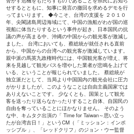
脅かす危機をもたらすものであることを県民にお知ら
せするとともに、知事に発言の撤回を求めるデモを行
ってまいります。 ◆今こそ、台湾の支援を ２０１０
年、尖閣諸島周辺海域にて、中国の漁船がわが国の巡
視船に体当たりするという事件が起き、日本国民の抗
議の声が高まる中、沖縄の中国からの観光客が激減し
ました。 台湾においても、蔡総統が就任される直前
から、中国からの台湾への観光客が激減しています。
親中派の馬英九政権時代には、中国観光客が増え、将
来を見越して観光バスを増やした業者が悲鳴を上げて
いる、ということが報じられていました。 蔡総統が
独立派だとして、当局より中国国内の観光会社に圧力
がかりましたが、このようなことは自由主義国家では
ありえないことです。 少なくとも、国策として観光
客を送ったり送らなかったりすること自体、自国民の
自由を奪っていることにほかなりません。 そのよう
な中、キムタク出演の「 Time for Taiwan～思い立っ
たが台湾吉日！」というCM（「ミッション：インポ
ッシブル 」、「レッドクリフ」のジョン・ウー監督