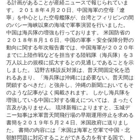
る計画があることが産経ニュースで報じられていま
す。 ２０１８年４月２０日、中国海軍の空母「遼
寧」を中心とした空母艦隊が、台湾とフィリピンの間
のバシー海峡以東の海域で軍事演習を行いました。
中国は海兵隊の増強も行っております。 米国防省の
２０１８年８月１６日、中国の軍事・安全保障分野の
動向に関する年次報告書では、中国海軍が２０２０年
までに上陸作戦などを担当する陸戦隊（海兵隊）を３
万人以上の規模に拡大するとの見通しであることを示
しました。 辺野古移設反対派は、普天間固定化を恐
れるあまり、「海兵隊は沖縄には必要ない。普天間は
閉鎖するべきだ」と強弁し、沖縄の新聞においてもそ
のような記事がよく掲載されます。 しかし海兵隊を
増強している中国に対する備えについては、まったく
言及がありません。 琉球新報によりますと、玉城デ
ニー知事は米軍普天間飛行場の早期運用停止を求める
書簡を２０１９年５月２４日、米国政府に送りまし
た。 書簡の内容には「米国は海軍と空軍で中国・北
朝鮮問題に対応することができる力を有する国で、ト