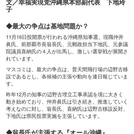
文／幸福実現党沖縄県本部副代表 下地玲
子
◆最大の争点は基地問題か？
11月16日投開票が行われる沖縄県知事選。現職仲井
眞氏、前那覇市長翁長氏、元郵政担当下地氏、元参議
院議員喜納氏の４人が出馬し、激しい選挙戦が展開さ
れています。
マスコミは、最大の争点は、普天間飛行場の辺野古移
設であるとし、各候補の主張や動向を連日報じていま
す。
昨年12月の知事の辺野古埋立工事承認を境に大きく
動き始めており、仲井眞氏は引き続き、推進していく
考えなのに対し、翁長氏、喜納氏は辺野古移設反対、
下地氏は県民投票実施を主張しています。
◆翁長氏が主張する『オール沖縄』