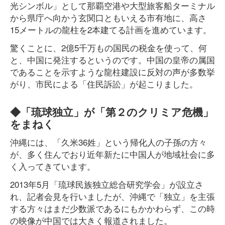
光シンボル」として那覇空港や大型旅客船ターミナル
から県庁へ向かう玄関口ともいえる市有地に、高さ
15メートルの龍柱を2本建てる計画を進めています。
驚くことに、2億5千万もの国民の税金を使って、何
と、中国に発注するというのです。中国の皇帝の属国
であることを示すような龍柱建設に反対の声が多数挙
がり、市民による「住民訴訟」が起こりました。
◆「琉球独立」が「第２のクリミア危機」
をまねく
沖縄には、「久米36姓」という帰化人の子孫の方々
が、多く住んでおり近年新たに中国人が地域社会に多
く入ってきています。
2013年5月「琉球民族独立総合研究学会」が設立さ
れ、記者会見を行いましたが、沖縄で「独立」を主張
する方々はまだ少数派であるにもかかわらず、この時
の映像が中国では大きく報道されました。