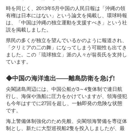
時を同じく、2013年5月中国の人民日報は「沖縄の領
有権は日本にはない」という論文を掲載し、環球時報
は、「中国は沖縄の独立運動を支援すべき」という社
説を掲載しました。
県民の多くが独立を望んでいるかのように報道され、
「クリミアの二の舞」になってしまう可能性も出てき
ました。この「琉球独立」派の人々が翁長氏を支持し
ています。
◆中国の海洋進出――離島防衛を急げ!
尖閣諸島周辺には、中国公船が3～4隻体制で連日航
行し、海保や漁船に圧力をかけていますが、領海侵犯
も今年はすでに27回を超し、一触即発の危険な状態
です。
海上警備体制強化のため先般、尖閣領海警備を専従体
制とし、新たに大型巡視船2隻を投入しましたが、最