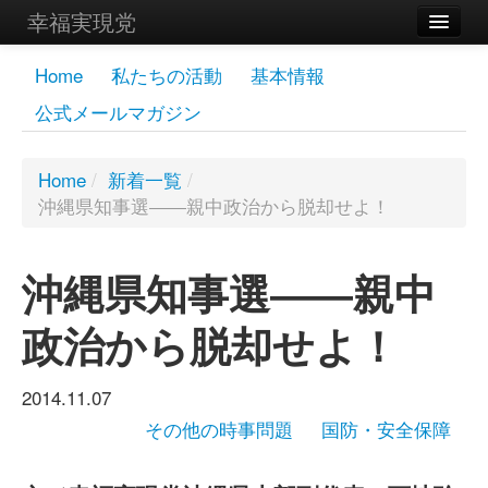
幸福実現党
メンバーズページ
Home
私たちの活動
基本情報
公式メールマガジン
党員
寄付
Home
/
新着一覧
/
沖縄県知事選――親中政治から脱却せよ！
お問い合わせ
幸福の科学グループ
沖縄県知事選――親中
政治から脱却せよ！
2014.11.07
その他の時事問題
国防・安全保障