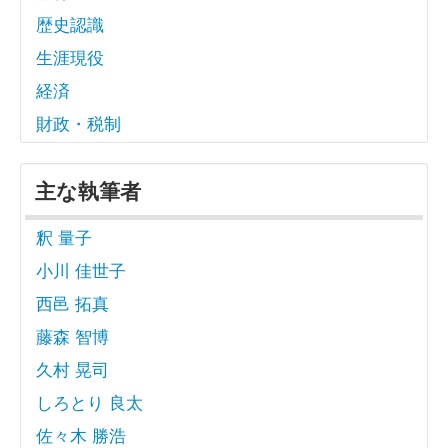
歴史認識
生涯現役
経済
財政・税制
主な執筆者
釈 量子
小川 佳世子
西邑 拓真
藤森 智博
久村 晃司
しろとり 良太
佐々木 勝浩