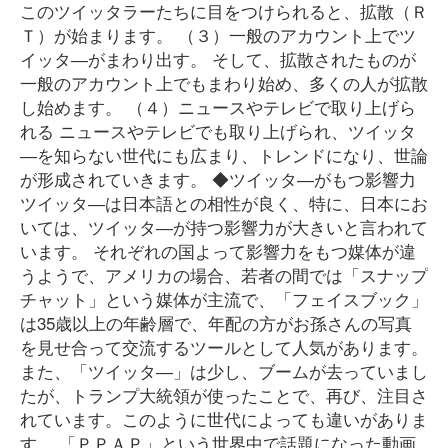
このツイッタラーたちに目をつけられると、拡散（Ｒ
Ｔ）が始まります。 （３）一般のアカウント上でツ
イッタ―がまわり出す。 そして、拡散されたものが
一般のアカウント上でもまわり始め、多くの人が拡散
し始めます。 （４）ニュースやテレビで取り上げら
れる ニュースやテレビでも取り上げられ、ツイッタ
―を知らない世代にも広まり、トレンドになり、世論
が形成されていきます。 ◆ツイッタ―がもつ影響力
ツイッタ―は日本語との相性が良く、特に、日本にお
いては、ツイッタ―が持つ影響力が大きいと言われて
います。 それぞれの国よって影響力をもつ媒体が違
うようで、アメリカの場合、若者の間では「スナップ
チャット」という媒体が主流で、「フェイスブック」
は35歳以上の年齢層で、年配の方がお孫さんの写真
を見せ合って交流するツールとして人気があります。
また、「ツイッタ―」は少し、ブームが去っていまし
たが、トランプ大統領が使ったことで、再び、注目さ
れています。このように世代によっても違いがありま
す。 「ＰＰＡＰ」という世界中で話題になった動画