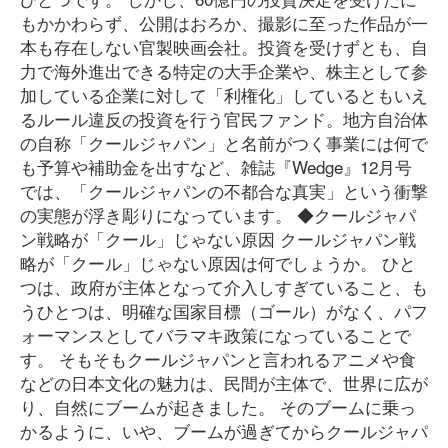
もかかわらず、公開はおろか、撮影に至った作品が一
本も存在しない官製映画会社。投資を受けずとも、自
力で海外進出できる特定の大手企業や、株主として参
加している企業に対して「利権化」しているともいえ
るルール違反の投資を行う官民ファンド。地方自治体
の自称「クールジャパン」と名前がつく事業には何で
も予算や補助金を出すなど、雑誌『Wedge』12月号
では、「クールジャパンの不都合な真実」という衝撃
の実態が浮き彫りになっています。 ◆クールジャパ
ン戦略が「クール」じゃない原因 クールジャパン戦
略が「クール」じゃない原因は何でしょうか。 ひと
つは、政府が主体となって介入しすぎていること、も
うひとつは、明確な国家目標（ゴール）がなく、パフ
ォーマンスとしてバラマキ政策になっていることで
す。 そもそもクールジャパンと言われるアニメや食
などの日本文化の魅力は、民間が主体で、世界に広が
り、自然にブームが起きました。 そのブームに乗っ
かるように、いや、ブームが過ぎてからクールジャパ