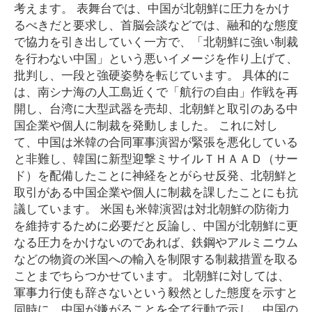
考えます。 表舞台では、中国が北朝鮮に圧力をかけ
るべきだと要求し、首脳会談などでは、融和的な態度
で協力を引き出していく一方で、「北朝鮮に強い制裁
を行わない中国」という悪いイメージを作り上げて、
批判し、一段と強硬姿勢を転じています。 具体的に
は、南シナ海の人工島近くで「航行の自由」作戦を再
開し、台湾に大型武器を売却、北朝鮮と取引のある中
国企業や個人に制裁を発動しました。 これに対し
て、中国は米韓の合同軍事演習が緊張を悪化している
と非難し、韓国に新型迎撃ミサイルＴＨＡＡＤ（サー
ド）を配備したことに神経をとがらせ反発、北朝鮮と
取引がある中国企業や個人に制裁を課したことにも抗
議しています。 米国も米韓演習は対北朝鮮の防衛力
を維持するために必要だと反論し、中国が北朝鮮に更
なる圧力をかけないのであれば、鉄鋼やアルミニウム
などの物資の米国への輸入を制限する制裁措置を取る
ことまでちらつかせています。 北朝鮮に対しては、
軍事力行使も辞さないという毅然とした態度を示すと
同時に、中国が嫌がることを全て行動で示し、中国の