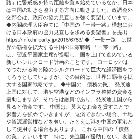
路」に警戒感を持ち距離を置き始めているなか、日本
は中国の動きを協力する方向に動きました。政調会外
交部会は、政府の協力見直しを強く要望しています。
◆内閣総理大臣宛てに「中国の『一帯一路』構想にお
ける日本政府の協力見直しを求める要望書」を提出
https://info.hr-party.jp/2018/6783/ ◆「一帯一路」は世
界の覇権を拡大する中国の国家戦略 「一帯一路」
は、習近平国家主席が提唱し、国を上げて進めている
新しいシルクロード計画のことです。 ヨーロッパま
でつながる海と陸のシルクロードで巨大な経済圏をつ
くろうとしていますが、その目的は、世界に覇権を拡
大する国家戦略です。 ◆中国の「債務の罠」 発展途
上国に対して、港や空港などのインフラ整備の資金を
援助しますが、それらは融資であり、発展途上国から
見ると借金です。 中国は、莫大なお金を貸すことで
影響力を強めていきますが、返済できない場合、土地
や資源運営権などを奪い、たとえば港を中国の軍港と
して使用する場合もあります。 これを中国の「債務
の罠」といいます。特に、先進国が援助しない、友達