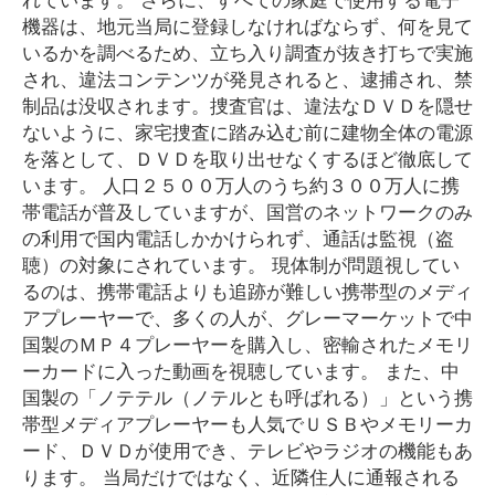
機器は、地元当局に登録しなければならず、何を見て
いるかを調べるため、立ち入り調査が抜き打ちで実施
され、違法コンテンツが発見されると、逮捕され、禁
制品は没収されます。捜査官は、違法なＤＶＤを隠せ
ないように、家宅捜査に踏み込む前に建物全体の電源
を落として、ＤＶＤを取り出せなくするほど徹底して
います。 人口２５００万人のうち約３００万人に携
帯電話が普及していますが、国営のネットワークのみ
の利用で国内電話しかかけられず、通話は監視（盗
聴）の対象にされています。 現体制が問題視してい
るのは、携帯電話よりも追跡が難しい携帯型のメディ
アプレーヤーで、多くの人が、グレーマーケットで中
国製のＭＰ４プレーヤーを購入し、密輸されたメモリ
ーカードに入った動画を視聴しています。 また、中
国製の「ノテテル（ノテルとも呼ばれる）」という携
帯型メディアプレーヤーも人気でＵＳＢやメモリーカ
ード、ＤＶＤが使用でき、テレビやラジオの機能もあ
ります。 当局だけではなく、近隣住人に通報される