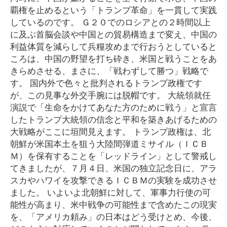
覇権を止めるという「トランプ革命」を一貫して実践
しているのです。 Ｇ２０でのロシアとの２時間以上
に及ぶ首脳会談や中国との貿易構造まで変え、中国の
利益体質を減らして兵糧攻めまで行おうとしていると
ころは、中国の野望を打ち砕き、米国と戦うことをあ
きらめさせる、まさに、「戦わずして勝つ」戦略で
す。 国内外で色々と批判されるトランプ政権です
が、この見事な外交手腕には脱帽です。 大統領就任
演説で「生命をかけてあなた方のために戦う」と宣言
したトランプ大統領の信念と平和を築きあげるための
大戦略がここに垣間見えます。 トランプ政権は、北
朝鮮が米国本土を狙う大陸間弾道ミサイル（ＩＣＢ
Ｍ）を保有することを「レッドライン」として警戒し
てきましたが、７月４日、米国の独立記念日に、アラ
スカやハワイを攻撃できるＩＣＢＭの実験を成功させ
ました。 いよいよ北朝鮮に対して、軍事力行使の可
能性が高まり、米中戦争の可能性まで含めたこの現実
を、「アメリカ頼み」の日本はどう受けとめ、今後、