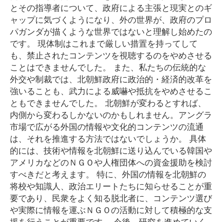
とその指導者について、政府による主張と現実とのギ
ャップに気づくようになり、外の世界が、政府のプロ
パガンダが描くような世界ではないと理解し始めたの
です。 現体制はこれまで厳しい措置を持ってして
も、禁止されたコンテンツを視聴するのをやめさせる
ことはできませんでした。 また、私たちの伝統的な
外交や制裁では、北朝鮮政府に政治的・経済的改革を
強いることも、武力による威嚇や抵抗をやめさせるこ
ともできませんでした。 北朝鮮が変わるとすれば、
内側から変わるしかないのかもしれません。アングラ
市場で広がる外国の情報や文化的コンテンツの流通
は、それを推進する方法ではないでしょうか。 具体
的には、技術や情報を北朝鮮に送り込んでいる韓国や
アメリカなどのＮＧＯや人権団体への資金援助を検討
すべきだと考えます。 特に、外国の情報を北朝鮮の
将校や知識人、政治エリートたちに知らせることが重
要であり、民衆をよく知る脱北者に、コンテンツ選び
や実際に情報を運ぶＮＧＯの活動に対して積極的な支
援を行うことが重要です。 今後、研究を進めていく