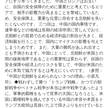
アにすり寄ってきました。 中国とロシアはお互い
に、自国の安全保障のために重要だと考えているエリ
アで、相手の影響力が高まることを警戒しているた
め、安全保障上、重要な位置に存在する北朝鮮を失い
たくないのです。 三つ目は、中国の国内事情です。
遼寧省などの地域は長期の経済停滞に苦しんでおり、
北朝鮮との貿易で占める経済利益の割合が大きく、経
済制裁を行うことで、国内にマイナスの影響を与えて
しまうためです。 また、大量の難民があふれ出すこ
とも予測されます。中国にとって、北朝鮮が米国との
間の緩衝地帯であることの重要性は変わらず、自国の
安全保障や経済上のリスクを冒して、中国が米国のた
めに本気で協力するとは考えにくいのです。（参照：
『中国が北朝鮮を止められない３つの理由』小原凡
司） ◆戦わずして勝つ「トランプ戦略」 かつての朝
鮮戦争やベトナム戦争が本当は米中戦争であったよう
に、軍事的覇権をもって世界の大国になろうとし、米
国に覇権戦争を挑んできている中国の本音や本質をト
ランプ大統領は見抜いた上で揺さぶりをかけていると