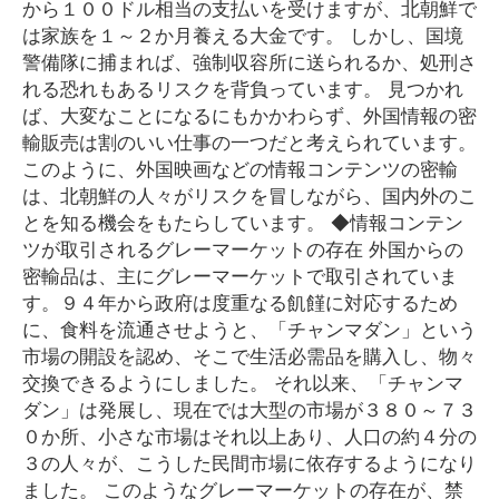
から１００ドル相当の支払いを受けますが、北朝鮮で
は家族を１～２か月養える大金です。 しかし、国境
警備隊に捕まれば、強制収容所に送られるか、処刑さ
れる恐れもあるリスクを背負っています。 見つかれ
ば、大変なことになるにもかかわらず、外国情報の密
輸販売は割のいい仕事の一つだと考えられています。
このように、外国映画などの情報コンテンツの密輸
は、北朝鮮の人々がリスクを冒しながら、国内外のこ
とを知る機会をもたらしています。 ◆情報コンテン
ツが取引されるグレーマーケットの存在 外国からの
密輸品は、主にグレーマーケットで取引されていま
す。９４年から政府は度重なる飢饉に対応するため
に、食料を流通させようと、「チャンマダン」という
市場の開設を認め、そこで生活必需品を購入し、物々
交換できるようにしました。 それ以来、「チャンマ
ダン」は発展し、現在では大型の市場が３８０～７３
０か所、小さな市場はそれ以上あり、人口の約４分の
３の人々が、こうした民間市場に依存するようになり
ました。 このようなグレーマーケットの存在が、禁