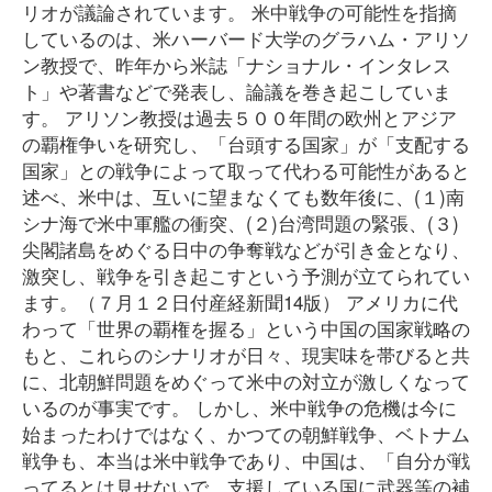
リオが議論されています。 米中戦争の可能性を指摘
しているのは、米ハーバード大学のグラハム・アリソ
ン教授で、昨年から米誌「ナショナル・インタレス
ト」や著書などで発表し、論議を巻き起こしていま
す。 アリソン教授は過去５００年間の欧州とアジア
の覇権争いを研究し、「台頭する国家」が「支配する
国家」との戦争によって取って代わる可能性があると
述べ、米中は、互いに望まなくても数年後に、(１)南
シナ海で米中軍艦の衝突、(２)台湾問題の緊張、(３)
尖閣諸島をめぐる日中の争奪戦などが引き金となり、
激突し、戦争を引き起こすという予測が立てられてい
ます。（７月１２日付産経新聞14版） アメリカに代
わって「世界の覇権を握る」という中国の国家戦略の
もと、これらのシナリオが日々、現実味を帯びると共
に、北朝鮮問題をめぐって米中の対立が激しくなって
いるのが事実です。 しかし、米中戦争の危機は今に
始まったわけではなく、かつての朝鮮戦争、ベトナム
戦争も、本当は米中戦争であり、中国は、「自分が戦
ってるとは見せないで、支援している国に武器等の補