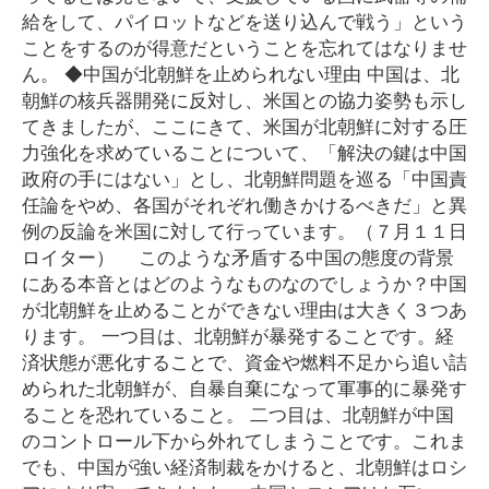
給をして、パイロットなどを送り込んで戦う」という
ことをするのが得意だということを忘れてはなりませ
ん。 ◆中国が北朝鮮を止められない理由 中国は、北
朝鮮の核兵器開発に反対し、米国との協力姿勢も示し
てきましたが、ここにきて、米国が北朝鮮に対する圧
力強化を求めていることについて、「解決の鍵は中国
政府の手にはない」とし、北朝鮮問題を巡る「中国責
任論をやめ、各国がそれぞれ働きかけるべきだ」と異
例の反論を米国に対して行っています。（７月１１日
ロイター） このような矛盾する中国の態度の背景
にある本音とはどのようなものなのでしょうか？中国
が北朝鮮を止めることができない理由は大きく３つあ
ります。 一つ目は、北朝鮮が暴発することです。経
済状態が悪化することで、資金や燃料不足から追い詰
められた北朝鮮が、自暴自棄になって軍事的に暴発す
ることを恐れていること。 二つ目は、北朝鮮が中国
のコントロール下から外れてしまうことです。これま
でも、中国が強い経済制裁をかけると、北朝鮮はロシ