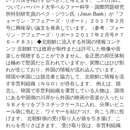
ついてハーバード大学ベルファー科学・国際問題研究
所特別研究員のペク・ジウン氏（Jieun Baek）が『フ
ォーリン・アフェアーズ・リポート』２０１７年２月
号に興味深い論文を発表しています。（参考：フォー
リン・アフェアーズ・リポート２０１７年２月号Ｐ７
６～Ｐ８３） ◆北朝鮮に流入する外国の情報コンテ
ンツ 北朝鮮では政府が制作または許可した映像や音
楽しか視聴することができません。金正恩の抑圧体制
は極めて堅固だと言われていますが、実際にはひび割
れが生じており、外国の情報が流れ込んでいます。
韓国や米国には脱北者と協力して、北朝鮮に情報を流
す非営利組織（ＮＧＯ）が存在します。 例えば、脱
北し、韓国で非営利組織を運営している人物は、国境
にある中国側の川岸から外国の映画や音楽が入ったＵ
ＳＢメモリをプラスチックケースに入れ、分厚いビニ
ール袋に包むと、ワイヤーを結びつけ、向こう岸に投
げます。 北朝鮮側の受け取り人が袋を引き揚げ、こ
れらを売りさばきます。 受け取り役は、非営利組織