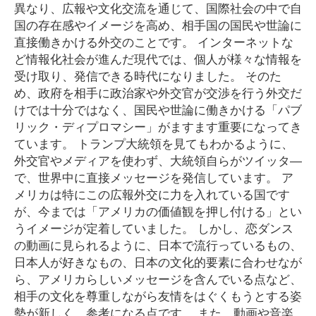
異なり、広報や文化交流を通じて、国際社会の中で自
国の存在感やイメージを高め、相手国の国民や世論に
直接働きかける外交のことです。 インターネットな
ど情報化社会が進んだ現代では、個人が様々な情報を
受け取り、発信できる時代になりました。 そのた
め、政府を相手に政治家や外交官が交渉を行う外交だ
けでは十分ではなく、国民や世論に働きかける「パブ
リック・ディプロマシー」がますます重要になってき
ています。 トランプ大統領を見てもわかるように、
外交官やメディアを使わず、大統領自らがツイッタ―
で、世界中に直接メッセージを発信しています。 ア
メリカは特にこの広報外交に力を入れている国です
が、今までは「アメリカの価値観を押し付ける」とい
うイメージが定着していました。 しかし、恋ダンス
の動画に見られるように、日本で流行っているもの、
日本人が好きなもの、日本の文化的要素に合わせなが
ら、アメリカらしいメッセージを含んでいる点など、
相手の文化を尊重しながら友情をはぐくもうとする姿
勢が新しく、参考になる点です。 また、動画や音楽