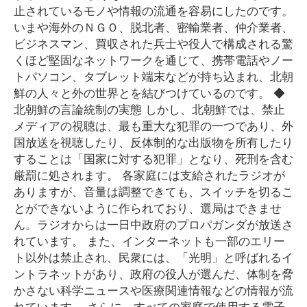
止されているモノや情報の流通を容易にしたのです。
いまや海外のＮＧＯ、脱北者、密輸業者、仲介業者、
ビジネスマン、買収された兵士や役人で構成される驚
くほど堅固なネットワークを通じて、携帯電話やノー
トパソコン、タブレット端末などが持ち込まれ、北朝
鮮の人々と外の世界とを結びつけているのです。 ◆
北朝鮮の言論統制の実態 しかし、北朝鮮では、禁止
メディアの視聴は、最も重大な犯罪の一つであり、外
国放送を視聴したり、反体制的な出版物を所有したり
することは「国家に対する犯罪」となり、死刑を含む
厳罰に処されます。 各家庭には支給されたラジオが
ありますが、音量は調整できても、スイッチを切るこ
とができないように作られており、選局はできませ
ん。ラジオからは一日中政府のプロパガンダが放送さ
れています。 また、インターネットも一部のエリー
ト以外は禁止され、民衆には、「光明」と呼ばれるイ
ントラネットがあり、政府の役人が選んだ、体制を脅
かさない科学ニュースや医療関連情報などの情報が流
れています。 さらに、すべての家庭で使用する電子