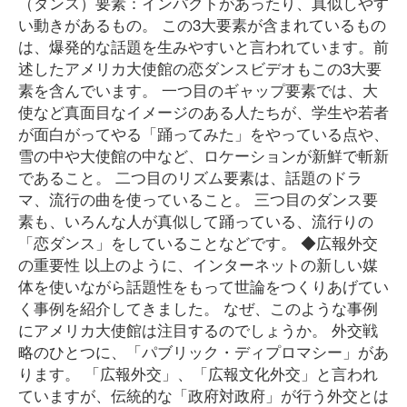
（ダンス）要素：インパクトがあったり、真似しやす
い動きがあるもの。 この3大要素が含まれているもの
は、爆発的な話題を生みやすいと言われています。前
述したアメリカ大使館の恋ダンスビデオもこの3大要
素を含んでいます。 一つ目のギャップ要素では、大
使など真面目なイメージのある人たちが、学生や若者
が面白がってやる「踊ってみた」をやっている点や、
雪の中や大使館の中など、ロケーションが新鮮で斬新
であること。 二つ目のリズム要素は、話題のドラ
マ、流行の曲を使っていること。 三つ目のダンス要
素も、いろんな人が真似して踊っている、流行りの
「恋ダンス」をしていることなどです。 ◆広報外交
の重要性 以上のように、インターネットの新しい媒
体を使いながら話題性をもって世論をつくりあげてい
く事例を紹介してきました。 なぜ、このような事例
にアメリカ大使館は注目するのでしょうか。 外交戦
略のひとつに、「パブリック・ディプロマシー」があ
ります。 「広報外交」、「広報文化外交」と言われ
ていますが、伝統的な「政府対政府」が行う外交とは