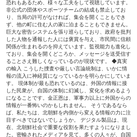
恐れもあるため、様々な工夫をして視聴しています。
非公式の団体やスポーツチームの結成も禁止してお
り、当局の許可がなければ、集会を開くこともでき
ず、他の町に住む人の家に泊まることもできません。
巨大な密告システムを張り巡らしており、政府を批判
した人物を通報した人には褒賞を与え、市民間に信頼
関係が生まれるのを抑えています。監視能力も進化し
ており、集会を開くどころか、メッセージを送受信す
ることさえ難しくなっているのが現状です。 ◆真実
の輸入 こうした捜査や厳しい言論統制は、いかに情
報の流入に神経質になっているかを明らかにしていま
す。 現体制が最も恐れているのは、外国の情報に接
した民衆が、自国の体制に幻滅し、変化を求めるよう
になることです。金正恩は、軍事力以上に外国からの
情報が一番怖いのかもしれません。 そうであるなら
ば、私たちは、北朝鮮を内側から変える情報の力に注
目すべきではないでしょうか。 デジタル製品は、現
在、北朝鮮社会で重要な役割を果たすようになりまし
た。密輸されたメディアを見て、多くの人々が、自国