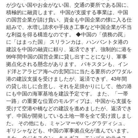
が少ない国やお金がない国、交通の要所である国に、
積極的に融資します。 中国が支援する事業は、中国
の国営企業が請け負い、資金も中国企業の懐に入る仕
組みで、水増し請求や手抜き工事など中国企業が不当
な利益を得る構造なのです。 ◆中国の「債務の罠」
に「はまった国」 スリランカは、ハンバントタ港の
建設を中国の融資に頼り、返済できず、強制的に港を
99年間中国の国営企業に貸し出すことになり、軍事
拠点化される懸念があります。 パキスタンも、イン
ド洋とアラビア海への玄関口に当たる要所のグワダル
港の建設支援を受けましたが、返済できず、43年間
の貸し出しに合意し、それを足掛かりにして、他の港
にも中国の海軍基地を建設予定です。 また、「一帯
一路」の重要な位置のモルディブは、中国から支援を
受けて空港や橋などの建設を進めましたが、返済でき
ず、中国が開発している土地一帯を全て受け渡しまし
た。 その他にも、ミャンマーやバングラディシュ、
ギリシャなども、中国の軍事拠点化が進んでいます。
また、タジキスタン、キルギス、モンゴルやラオス、