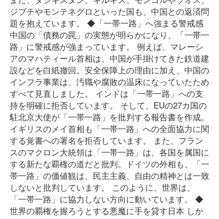
ジブチやモンテネグロといった国も、中国との返済問
題を抱えています。 ◆「一帯一路」へ強まる警戒感
中国の「債務の罠」の実態が明らかになり、「一帯一
路」に警戒感が強まっています。 例えば、マレーシ
アのマハティール首相は、中国が手掛けてきた鉄道建
設などを白紙撤回。安全保障上の理由に加え、中国の
インフラ事業は、汚職や腐敗の温床になっていたため
すべて見直しました。 インドは「一帯一路」への支
持を明確に拒否しています。 そして、EUの27カ国の
駐北京大使が「一帯一路」を批判する報告書を作成。
イギリスのメイ首相も「一帯一路」への全面協力に関
する覚書への署名を拒否しています。 また、フラン
スのマクロン大統領は「一帯一路」は、各国を属国に
する新たな覇権の道だと批判。ドイツの外相も、「一
帯一路」の価値観は、民主主義、自由の精神とは一致
しないと批判しています。 このように、世界は、
「一帯一路」に協力しない方向に動いています。 ◆
世界の覇権を握ろうとする悪魔に手を貸す日本 しか