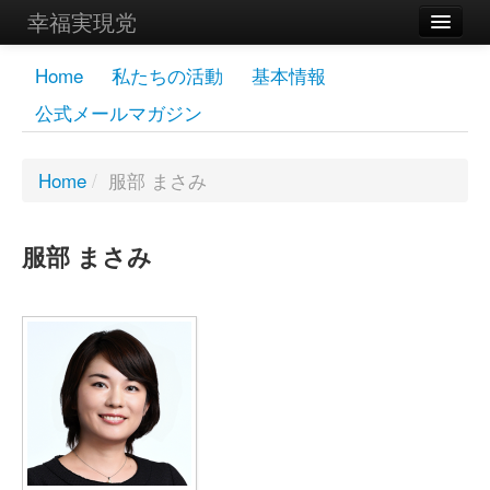
幸福実現党
メンバーズページ
Home
私たちの活動
基本情報
公式メールマガジン
党員
寄付
Home
/
服部 まさみ
お問い合わせ
服部 まさみ
幸福の科学グループ