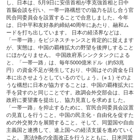
し、日本は、5月9日に安倍首相が李克強首相と日中
首脳会談を行い、一帯一路構想での協力を話し合う官
民合同委員会を設置することで合意しました。今年
は、日中平和友好条約締結40周年にあたり、融和ム
ードを打ち出しています。 日本の経済界などは、
「一帯一路」をビジネスチャンスと肯定的に捉えます
が、実態は、中国の覇権拡大の野望を後押しすること
にほかなりません。 中国政府系シンクタンクによる
と、「一帯一路」は、毎年5000億米ドル（約53兆
円）の資金不足が発生しており、中国はその資金を日
本に出させようとしているのでしょう。(※１) そのよ
うな構想に日本が協力することは、中国の覇権拡大に
手を貸すのと同じことです。政調会外交部会は、日本
政府に要望書を提出し、協力見直しを求めました。
「一帯一路」を抑止するために、官民合同委員会設置
の見直しを行うこと。中国の民主化・自由化を促すた
めの外交努力を展開すること。そして、同盟国や自由
主義国と連携して、途上国への経済支援を進めていく
こと。 憲法9条の全面改正を行うとともに、日米同盟