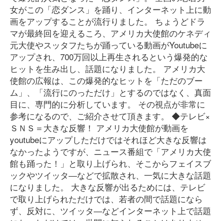
女がこの「恋ダンス」を踊り、インターネット上に動
画をアップすることが流行りました。 ちょうどドラ
マが最終回を迎えるころ、アメリカ大使館のケネディ
元大使やスッタフたちが踊っている動画がYoutubeに
アップされ、700万回以上再生されるという爆発的な
ヒットを生み出し、話題になりました。 アメリカ大
使館の広報は、この爆発的なヒットを「ただのブー
ム」、「流行にのっただけ」とするのではなく、真面
目に、専門的に分析しています。 その視点が非常に
参考になるので、ご紹介させて頂きます。 ◆テレビ×
ＳＮＳ＝大きな反響！ アメリカ大使館が動画を
youtubeにアップしただけではそれほど大きな反響は
なかったようですが、ニュース番組で「アメリカ大使
館も踊った！」と取り上げられ、そこからフェイスブ
ックやツイッタ―などで拡散され、一気に大きな話題
になりました。 大きな反響が出るためには、テレビ
で取り上げられただけでは、若者の間で話題になら
ず、反対に、ツイッタ―などインターネット上で話題