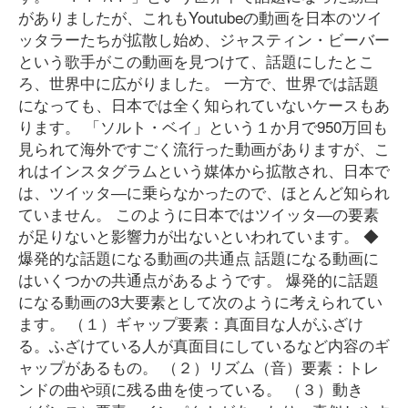
がありましたが、これもYoutubeの動画を日本のツイ
ッタラーたちが拡散し始め、ジャスティン・ビーバー
という歌手がこの動画を見つけて、話題にしたとこ
ろ、世界中に広がりました。 一方で、世界では話題
になっても、日本では全く知られていないケースもあ
ります。 「ソルト・ベイ」という１か月で950万回も
見られて海外ですごく流行った動画がありますが、こ
れはインスタグラムという媒体から拡散され、日本で
は、ツイッタ―に乗らなかったので、ほとんど知られ
ていません。 このように日本ではツイッタ―の要素
が足りないと影響力が出ないといわれています。 ◆
爆発的な話題になる動画の共通点 話題になる動画に
はいくつかの共通点があるようです。 爆発的に話題
になる動画の3大要素として次のように考えられてい
ます。 （１）ギャップ要素：真面目な人がふざけ
る。ふざけている人が真面目にしているなど内容のギ
ャップがあるもの。 （２）リズム（音）要素：トレ
ンドの曲や頭に残る曲を使っている。 （３）動き