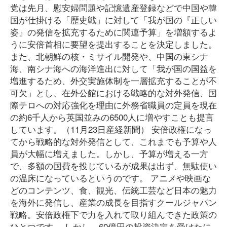
党は先月、慰安婦問題や記憶遺産登録などで中国や韓
国が仕掛ける「歴史戦」に対して「我が国の『正しい
姿』の発信を拡充するために関連予算」を増額するよ
うに安倍首相に要望を提出することを決定しました。
また、北朝鮮の核・ミサイル開発や、中国の東シナ
海、南シナ海への海洋進出に対して「我が国の国益を
増進するため、外交実施体制を一層拡充することが不
可欠」とし、在外公館における戦略的な対外発信、国
際テロへの対応強化を理由に外務省職員の定員を現在
の約6千人から英国並みの6500人に増やすことも提言
しています。（11月23日産経新聞） 安倍政権になっ
てから戦略的な対外発信として、これまでも予算や人
員が大幅に増えました。しかし、予算が増える一方
で、多額の国費を投じているが成果は出ず、無駄使い
の温床になっているというのです。 アニメや映画な
どのコンテンツ、食、観光、伝統工芸など日本の魅力
を海外に発信し、産業の成長を目指すクールジャパン
戦略。安倍政権下で力を入れて取り組んできた政策の
ひとつです。 しかし、60億円の投資決定を受けたに