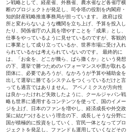
ン戦略として、経産省、外務省、農水省など各省庁横
断のプロジェクトが発足し、司令塔の役割を内閣府・
知的財産戦略推進事務局が担っています。 政府は役
所と変わらないような機関を立ち上げ、予算を投入し
たり、関係省庁の人員を増やすことを「成果」とし、
仕事をやっているように見せているのですが、客観的
に事業として成り立っているか、世界市場に受け入れ
られているかは考えられていないのです。 最終的に
は、「お金を、どこが幾ら、ばら撒くか」という発想
の下、選挙で勝つためのパフォーマンスや票が取れる
団体に、必要であろうが、なかろうが予算や補助金を
出して選挙に勝てるシステムをつくっているだけと言
っても過言ではありません。 アベノミクスが方向性
は良かったけれど失敗したように、クールジャパン戦
略も世界に通用するコンテンツを使って、国のイメー
ジを上げ、日本のファンを増やし、経済成長や外交政
策に結びつけるという理念の下、成長しそうな分野に
国が積極的に投資をしていく、官民一体となってプロ
ジェクトを発足し、ファンドも運用していくなどその