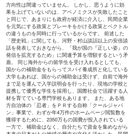
方向性は間違っていません。 しかし、思うように効
果を上げていないのは、アベノミクスが失敗したこと
と同じで、あまりにも政府が経済に介入し、民間企業
を元気にする政策とブレーキをかける政策とベクトル
の違うものを同時に行っているからです。 前述した
「歴史戦」に関しても、河野・村山談話以上の安倍談
話を発表しておきながら、「我が国の『正しい姿』の
発信を拡充するため」に関連予算を増額するという矛
盾。 同じ海外からの留学生を受け入れるとしても、
国からの補助金をもらってスパイ養成所と化している
大学もあれば、国からの補助金は受けず、自前で海外
まで足を運んで入学説明会を行ったり、現地の学校と
提携して優秀な学生を採用し、国際社会で活躍する人
材を育てている専門学校もあります。 また、ある地
方自治体の「忍者」をＰＲする自称「クールジャパ
ン」事業で、わずか年4万件のホームページ閲覧数を
獲得するために、2350万もの国費が投入されている
一方で、補助金はなく、自分たちで資金を集めながら
本来の日本がもつ地域の歴史や文化を活かした、民間