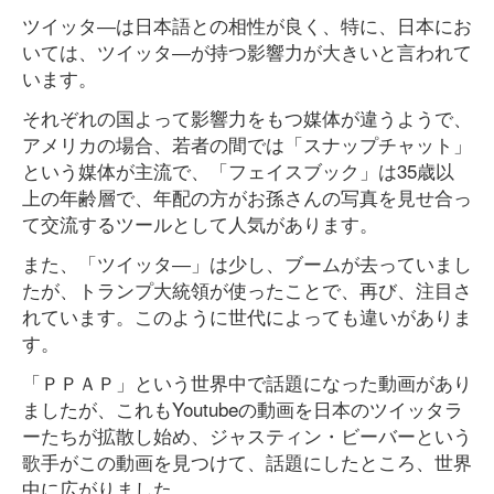
ツイッタ―は日本語との相性が良く、特に、日本にお
いては、ツイッタ―が持つ影響力が大きいと言われて
います。
それぞれの国よって影響力をもつ媒体が違うようで、
アメリカの場合、若者の間では「スナップチャット」
という媒体が主流で、「フェイスブック」は35歳以
上の年齢層で、年配の方がお孫さんの写真を見せ合っ
て交流するツールとして人気があります。
また、「ツイッタ―」は少し、ブームが去っていまし
たが、トランプ大統領が使ったことで、再び、注目さ
れています。このように世代によっても違いがありま
す。
「ＰＰＡＰ」という世界中で話題になった動画があり
ましたが、これもYoutubeの動画を日本のツイッタラ
ーたちが拡散し始め、ジャスティン・ビーバーという
歌手がこの動画を見つけて、話題にしたところ、世界
中に広がりました。