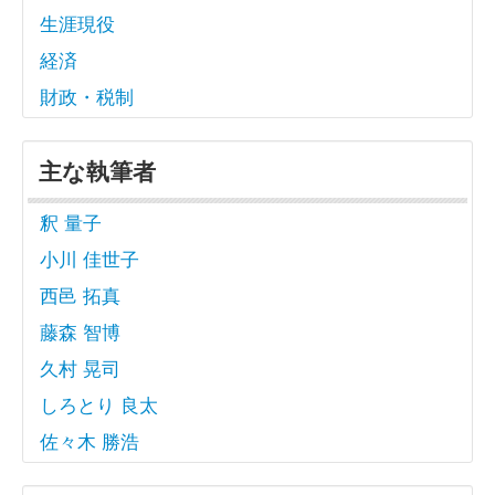
生涯現役
経済
財政・税制
主な執筆者
釈 量子
小川 佳世子
西邑 拓真
藤森 智博
久村 晃司
しろとり 良太
佐々木 勝浩