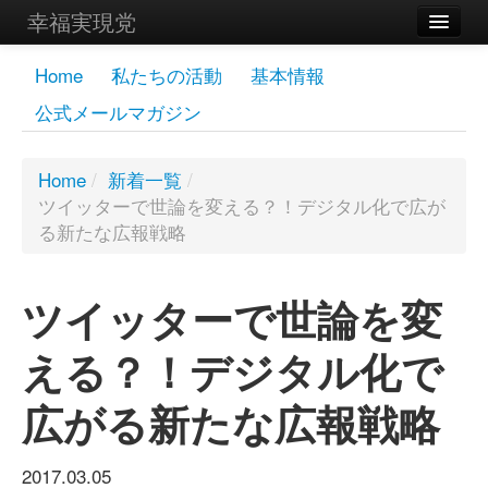
幸福実現党
メンバーズページ
Home
私たちの活動
基本情報
公式メールマガジン
党員
寄付
Home
/
新着一覧
/
ツイッターで世論を変える？！デジタル化で広が
お問い合わせ
る新たな広報戦略
幸福の科学グループ
ツイッターで世論を変
える？！デジタル化で
広がる新たな広報戦略
2017.03.05