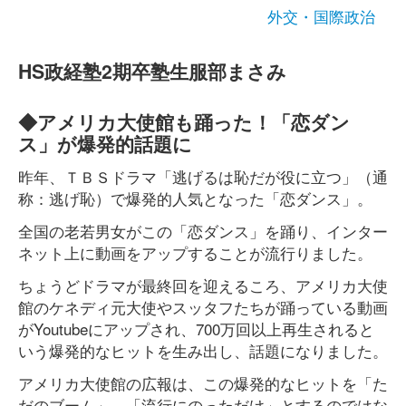
外交・国際政治
HS政経塾2期卒塾生服部まさみ
◆アメリカ大使館も踊った！「恋ダン
ス」が爆発的話題に
昨年、ＴＢＳドラマ「逃げるは恥だが役に立つ」（通
称：逃げ恥）で爆発的人気となった「恋ダンス」。
全国の老若男女がこの「恋ダンス」を踊り、インター
ネット上に動画をアップすることが流行りました。
ちょうどドラマが最終回を迎えるころ、アメリカ大使
館のケネディ元大使やスッタフたちが踊っている動画
がYoutubeにアップされ、700万回以上再生されると
いう爆発的なヒットを生み出し、話題になりました。
アメリカ大使館の広報は、この爆発的なヒットを「た
だのブーム」、「流行にのっただけ」とするのではな