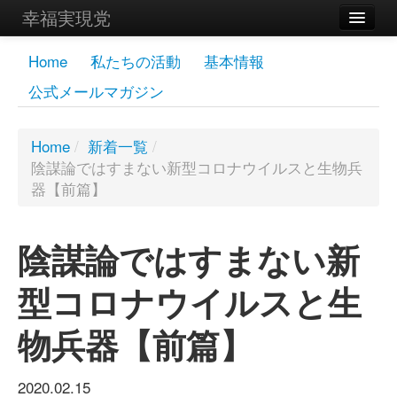
幸福実現党
メンバーズページ
Home
私たちの活動
基本情報
公式メールマガジン
党員
寄付
Home
/
新着一覧
/
陰謀論ではすまない新型コロナウイルスと生物兵
お問い合わせ
器【前篇】
幸福の科学グループ
陰謀論ではすまない新
型コロナウイルスと生
物兵器【前篇】
2020.02.15