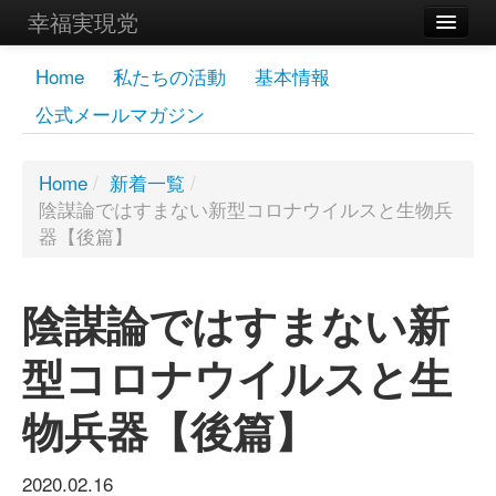
幸福実現党
メンバーズページ
Home
私たちの活動
基本情報
公式メールマガジン
党員
寄付
Home
/
新着一覧
/
陰謀論ではすまない新型コロナウイルスと生物兵
お問い合わせ
器【後篇】
幸福の科学グループ
陰謀論ではすまない新
型コロナウイルスと生
物兵器【後篇】
2020.02.16