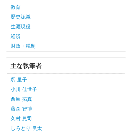
教育
歴史認識
生涯現役
経済
財政・税制
主な執筆者
釈 量子
小川 佳世子
西邑 拓真
藤森 智博
久村 晃司
しろとり 良太