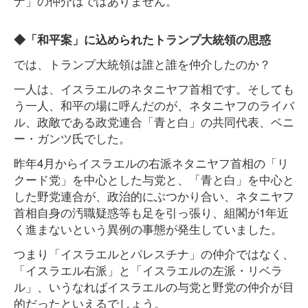
ナ」の仲介はではありません。
◆「和平案」に込められたトランプ大統領の思惑
では、トランプ大統領は誰と誰を仲介したのか？
一人は、イスラエルのネタニヤフ首相です。そしても
う一人、和平の場に呼んだのが、ネタニヤフのライバ
ル、政敵である政党連合「青と白」の共同代表、ベニ
ー・ガンツ氏でした。
昨年4月からイスラエルの右派ネタニヤフ首相の「リ
クード党」を中心とした与党と、「青と白」を中心と
した野党連合が、政治的にぶつかり合い、ネタニヤフ
首相自身の汚職疑惑等も足を引っ張り、組閣が1年近
く進まないという異例の事態が発生していました。
つまり「イスラエルとパレスチナ」の仲介ではなく、
「イスラエル右派」と「イスラエルの左派・リベラ
ル」、いうなればイスラエルの与党と野党の仲介が目
的だったといえるでしょう。