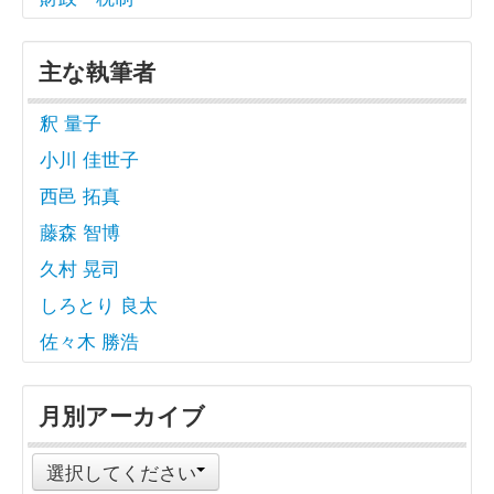
主な執筆者
釈 量子
小川 佳世子
西邑 拓真
藤森 智博
久村 晃司
しろとり 良太
佐々木 勝浩
月別アーカイブ
選択してください