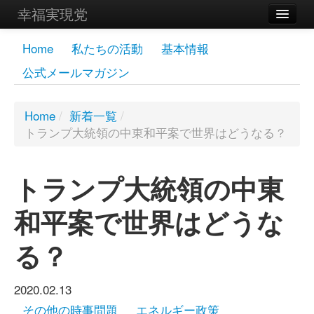
幸福実現党
メンバーズページ
Home
私たちの活動
基本情報
公式メールマガジン
党員
寄付
Home
/
新着一覧
/
トランプ大統領の中東和平案で世界はどうなる？
お問い合わせ
幸福の科学グループ
トランプ大統領の中東
和平案で世界はどうな
る？
2020.02.13
その他の時事問題
エネルギー政策