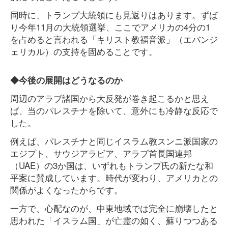
同時に、トランプ大統領にも見返りはあります。ずば
り今年11月の大統領選挙、ここでアメリカの4分の1
を占めると言われる「キリスト教福音派」（エバンジ
ェリカル）の支持を固めることです。
◆今後の展開はどうなるのか
周辺のアラブ諸国から大反発が巻き起こるかと思え
ば、当のパレスチナを除いて、意外にも冷静な反応で
した。
例えば、パレスチナと同じイスラム教スンニ派国家の
エジプト、サウジアラビア、アラブ首長国連邦
（UAE）の3か国は、いずれもトランプ氏の新たな和
平案に賛成しています。時代が変わり、アメリカとの
関係がよくなったからです。
一方で、心配なのが、中東地域では完全に崩壊したと
思われた「イスラム国」が亡霊の如く、蘇りつつある