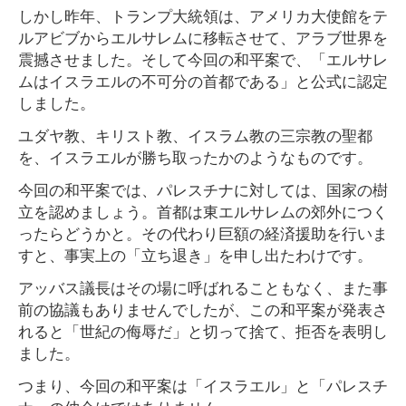
しかし昨年、トランプ大統領は、アメリカ大使館をテ
ルアビブからエルサレムに移転させて、アラブ世界を
震撼させました。そして今回の和平案で、「エルサレ
ムはイスラエルの不可分の首都である」と公式に認定
しました。
ユダヤ教、キリスト教、イスラム教の三宗教の聖都
を、イスラエルが勝ち取ったかのようなものです。
今回の和平案では、パレスチナに対しては、国家の樹
立を認めましょう。首都は東エルサレムの郊外につく
ったらどうかと。その代わり巨額の経済援助を行いま
すと、事実上の「立ち退き」を申し出たわけです。
アッバス議長はその場に呼ばれることもなく、また事
前の協議もありませんでしたが、この和平案が発表さ
れると「世紀の侮辱だ」と切って捨て、拒否を表明し
ました。
つまり、今回の和平案は「イスラエル」と「パレスチ