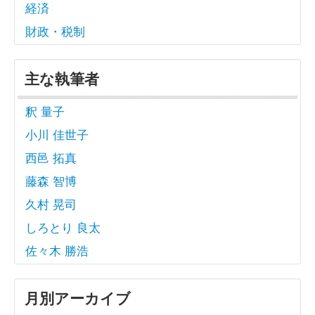
経済
財政・税制
主な執筆者
釈 量子
小川 佳世子
西邑 拓真
藤森 智博
久村 晃司
しろとり 良太
佐々木 勝浩
月別アーカイブ