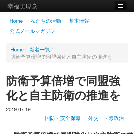
幸福実現党
メンバーズページ
Home
私たちの活動
基本情報
公式メールマガジン
党員
寄付
Home
/
新着一覧
/
防衛予算倍増で同盟強化と自主防衛の推進を
お問い合わせ
幸福の科学グループ
防衛予算倍増で同盟強
化と自主防衛の推進を
2019.07.19
国防・安全保障
外交・国際政治