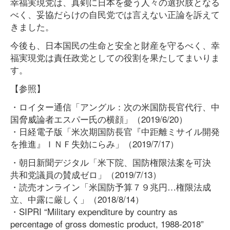
幸福実現党は、真剣に日本を憂う人々の選択肢となる
べく、妥協だらけの自民党では言えない正論を訴えて
きました。
今後も、日本国民の生命と安全と財産を守るべく、幸
福実現党は責任政党としての役割を果たしてまいりま
す。
【参照】
・ロイター通信「アングル：次の米国防長官代行、中
国脅威論者エスパー氏の横顔」（2019/6/20）
・日経電子版「米次期国防長官『中距離ミサイル開発
を推進』ＩＮＦ失効にらみ」（2019/7/17）
・朝日新聞デジタル「米下院、国防権限法案を可決
共和党議員の賛成ゼロ」（2019/7/13）
・読売オンライン「米国防予算７９兆円…権限法成
立、中露に厳しく」（2018/8/14）
・SIPRI “Military expenditure by country as
percentage of gross domestic product, 1988-2018”