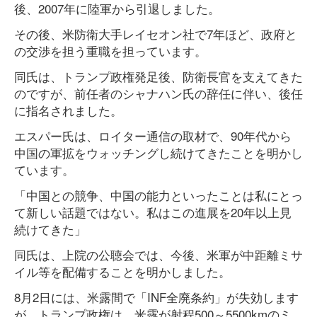
後、2007年に陸軍から引退しました。
その後、米防衛大手レイセオン社で7年ほど、政府と
の交渉を担う重職を担っています。
同氏は、トランプ政権発足後、防衛長官を支えてきた
のですが、前任者のシャナハン氏の辞任に伴い、後任
に指名されました。
エスパー氏は、ロイター通信の取材で、90年代から
中国の軍拡をウォッチングし続けてきたことを明かし
ています。
「中国との競争、中国の能力といったことは私にとっ
て新しい話題ではない。私はこの進展を20年以上見
続けてきた」
同氏は、上院の公聴会では、今後、米軍が中距離ミサ
イル等を配備することを明かしました。
8月2日には、米露間で「INF全廃条約」が失効します
が、トランプ政権は、米露が射程500～5500kmのミ