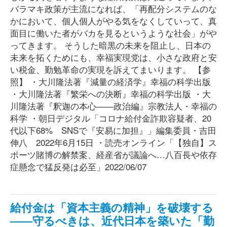
バラマキ政策が主流になれば、「再配分システムのな
かにおいて、個人個人がやる気をなくしていって、真
面目に働いた者がバカを見るというような社会」がや
ってきます。 そうした暗黒の未来を阻止し、日本の
未来を拓くためにも、幸福実現党は、小さな政府と安
い税金、勤勉革命の実現を訴えてまいります。 【参
照】 ・大川隆法著『減量の経済学』幸福の科学出版
・大川隆法著『繁栄への決断』幸福の科学出版 ・大
川隆法著『釈迦の本心――政治編』宗教法人・幸福の
科学 ・朝日デジタル「コロナ給付金詐欺容疑者、20
代以下68% SNSで『安易に加担』」編集委員・吉田
伸八 2022年6月15日 ・読売オンライン「【独自】ス
ポーツ賭博の解禁案、経産省が議論へ…八百長や依存
症懸念で猛反発は必至」2022/06/07
給付金は「資本主義の精神」を破壊する
――守るべきは、近代日本を築いた「勤