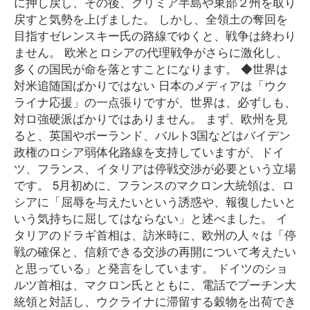
に押し戻し、その後、クリミア半島や東部２州を取り
戻すと気勢を上げました。 しかし、全領土の奪回を
目指すゼレンスキー氏の路線でゆくと、戦争は終わり
ません。 欧米とロシアの代理戦争がさらに激化し、
多くの国民が命を落とすことになります。 ◆世界は
対米追随国ばかりではない 日本のメディアは「ウク
ライナ応援」の一点張りですが、世界は、必ずしも、
対ロ強硬派ばかりではありません。 まず、欧州を見
ると、英国やポーランド、バルト3国などはバイデン
政権のロシア弱体化路線を支持していますが、ドイ
ツ、フランス、イタリアは停戦交渉が必要という立場
です。 5月初めに、フランスのマクロン大統領は、ロ
シアに「屈辱を与えたいという誘惑や、報復したいと
いう気持ちに屈してはならない」と述べました。 イ
タリアのドラギ首相は、訪米時に、欧州の人々は「停
戦の確保と、信頼できる交渉の再開について考えたい
と思っている」と発言をしています。 ドイツのショ
ルツ首相は、マクロン氏とともに、電話でプーチン大
統領と対話し、ウクライナに滞留する穀物を出荷でき