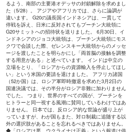
るよう、南部の主要港オデッサの封鎖解除を求めまし
た（5/28）。 アジアやアフリカでは、さらに論調が
違います。 G20の議長国インドネシアは、一貫して
停戦を訴え、日米に反対されてもプーチン大統領に
G20サミットへの招待状を送りました。 6月30日、イ
ンドネシアのジョコ大統領は、プーチン大統領にモス
クワで会談した際、ゼレンスキー大統領からのメッセ
ージを渡したことを明らかにし「両首脳の接触を調整
する用意がある」と述べています。 インドは中立の
立場をとり、「ロシアからの資源輸入を停止してほし
い」という米国の要請を退けました。 アフリカ諸国
（52か国）は、ロシア軍即時撤退を求めた3月2日の
国連決議では、その半分がロシア非難に加わりません
でした。 つまり、世界のすべての国が、プーチンを
ヒトラーと同一視する風潮に賛同しているわけではあ
りません。 日本では、反ロシア的な世論が盛り上が
っていますが、わが国もまた、対ロ制裁に追随する以
外の選択肢があることを忘れるべきではありません。
◆「ロシアは悪、ウクライナは正義」という報道は停