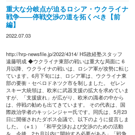
重大な分岐点が迫るロシア・ウクライナ
戦争――停戦交渉の道を拓くべき【前
編】
2022.07.03
http://hrp-newsfile.jp/2022/4314/ HS政経塾スタッフ
遠藤明成 ◆ウクライナ東部の戦いは重大な局面に 6
月以降、ウクライナの戦いは、ロシア軍が攻勢に転じ
ています。6月下旬には、ロシア軍は、ウクライナ東
部の要衝・セベロドネツク市を制しました。 ゼレン
スキー大統領は、欧米に武器支援の拡大を求めていま
すが、「支援疲れ」が広がり、欧米の識者の中から
は、停戦の勧めも出てきています。 その代表は、国
際政治学者のキッシンジャー氏です。同氏は、5月23
日に開催されたダボス会議で、以下のように提言しま
した。（※１） 「和平交渉および交渉のための活動
を、今後、2カ月以内に開始する必要がある」「戦争