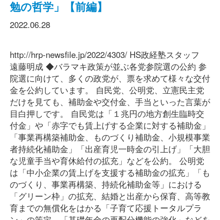
勉の哲学」【前編】
2022.06.28
http://hrp-newsfile.jp/2022/4303/ HS政経塾スタッフ
遠藤明成 ◆バラマキ政策が並ぶ各党参院選の公約 参
院選に向けて、多くの政党が、票を求めて様々な交付
金を公約しています。 自民党、公明党、立憲民主党
だけを見ても、補助金や交付金、手当といった言葉が
目白押しです。 自民党は「１兆円の地方創生臨時交
付金」や「赤字でも賃上げする企業に対する補助金」
「事業再構築補助金、ものづくり補助金、小規模事業
者持続化補助金」「出産育児一時金の引上げ」「大胆
な児童手当や育休給付の拡充」などを公約。 公明党
は「中小企業の賃上げを支援する補助金の拡充」「も
のづくり、事業再構築、持続化補助金等」における
「グリーン枠」の拡充、結婚と出産から保育、高等教
育までの無償化をはかる「子育て応援トータルプラ
ン」の策定、「基礎年金の再配分機能の強化」などを