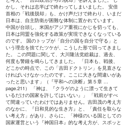
かし、それは志半ばで終わってしまいました。 安倍
首相の「戦後脱却」も、かけ声だけで終わり、いまだ
日本は、自主防衛が困難な体制に置かれています。
中国が台頭し、米国がアジア重視にかじを切っても、
日本は同盟を強化する政策が実現できなくなっている
のです。 国のトップが「自分の国を自分で守る」と
いう理念を捨てたツケが、こうした形で回ってきまし
た。 この問題に関して、大川隆法党総裁は、過去、
何度も警鐘を鳴らしてきました。 「日本も、戦後、
どこかの時点で、この「吉田ドクトリン」を見直さな
ければいけなかったのです。ここに大きな間違いがあ
ったと思います」（『平和への決断』第５章 …
page.211） 「神は、『クラゲのように漂って生きて
いるだけの国家を許してはいない』」 「戦前がすべ
て間違っていたわけではありません。吉田茂の考え方
のなかに、『日和見的な生き方』と、「責任を取らな
い考え方」があり、さらに、「神様のいる国としての
国家運営という『神国日本』的な考え方が、スポッと