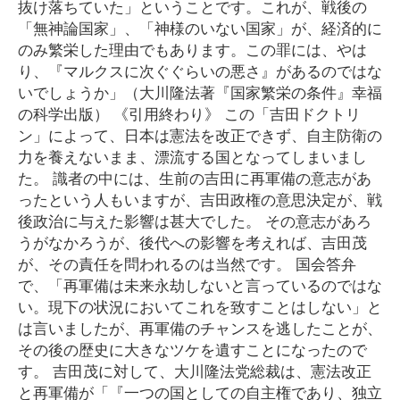
抜け落ちていた」ということです。これが、戦後の
「無神論国家」、「神様のいない国家」が、経済的に
のみ繁栄した理由でもあります。この罪には、やは
り、『マルクスに次ぐぐらいの悪さ』があるのではな
いでしょうか」（大川隆法著『国家繁栄の条件』幸福
の科学出版） 《引用終わり》 この「吉田ドクトリ
ン」によって、日本は憲法を改正できず、自主防衛の
力を養えないまま、漂流する国となってしまいまし
た。 識者の中には、生前の吉田に再軍備の意志があ
ったという人もいますが、吉田政権の意思決定が、戦
後政治に与えた影響は甚大でした。 その意志があろ
うがなかろうが、後代への影響を考えれば、吉田茂
が、その責任を問われるのは当然です。 国会答弁
で、「再軍備は未来永劫しないと言っているのではな
い。現下の状況においてこれを致すことはしない」と
は言いましたが、再軍備のチャンスを逃したことが、
その後の歴史に大きなツケを遺すことになったので
す。 吉田茂に対して、大川隆法党総裁は、憲法改正
と再軍備が「『一つの国としての自主権であり、独立