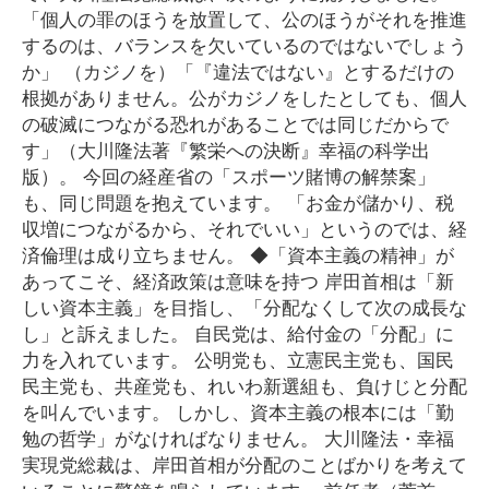
「個人の罪のほうを放置して、公のほうがそれを推進
するのは、バランスを欠いているのではないでしょう
か」 （カジノを）「『違法ではない』とするだけの
根拠がありません。公がカジノをしたとしても、個人
の破滅につながる恐れがあることでは同じだからで
す」（大川隆法著『繁栄への決断』幸福の科学出
版）。 今回の経産省の「スポーツ賭博の解禁案」
も、同じ問題を抱えています。 「お金が儲かり、税
収増につながるから、それでいい」というのでは、経
済倫理は成り立ちません。 ◆「資本主義の精神」が
あってこそ、経済政策は意味を持つ 岸田首相は「新
しい資本主義」を目指し、「分配なくして次の成長な
し」と訴えました。 自民党は、給付金の「分配」に
力を入れています。 公明党も、立憲民主党も、国民
民主党も、共産党も、れいわ新選組も、負けじと分配
を叫んでいます。 しかし、資本主義の根本には「勤
勉の哲学」がなければなりません。 大川隆法・幸福
実現党総裁は、岸田首相が分配のことばかりを考えて