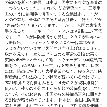
の勧めを断った結果、日本は、国家に不可欠な産業の
一つを失いました。 それが、防衛産業です。 三菱重
工のように自衛隊の装備をつくる企業はありますが、
どの企業も、全体の中でその割合は低く、ほとんどが
1割前後にとどまっています。 しかし、米国の防衛大
手を見ると、ロッキードマーティンは９割以上が軍需
です（７１％が国防総省から受注。２８％が世界への
兵器輸出）。 レイセオンテクノロジーは軍需が６
５％を占めています（民間向け売り上げは３５％）。
欧州を見ても、売り上げを占める軍需の割合は高く、
英国のBAEシステムは９割、スウェーデンの国産戦闘
機をつくるSAAB （サーブ）は８割あります。 日本
には、防衛に特化した大手企業がなく、腰を入れて防
衛産業に打ち込みにくい状況が続いているわけです。
2021年度の防衛費をみると、４分の３が現状維持に
使われ、残りの４分の１から新規の装備費を出してい
ますが、そのお金も、米国からの装備品購入に回され
る割合が増え続けています。 日本は、自国に防衛産
業を育成しきれていないのですが、防衛装備を他国に