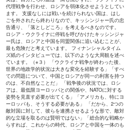
代理戦争を行わせ、ロシアを弱体化させようとしてい
ます。 支援なしには戦いを続けられない国は、はし
ごを外されたら終わりなので、キッシンジャー氏の忠
告通り、「落としどころ」を考えるべきなのです。
ロシア・ウクライナに停戦を呼びかけたキッシンジャ
ー氏は、ロシアと中国を同盟関係に追い込むことが、
最も危険だと考えています。 フィナンシャルタイム
ズ紙のインタビューでは、以下のような大局観を述べ
ています。（※３） 「ウクライナ戦争が終わった後、
世界の地政学的状況は大きな変化を経験する」「すべ
ての問題について、中国とロシアが同一の利害を持つ
のは、不自然なことだ」 「戦争後の状況では、ロシ
アは、最低限ヨーロッパとの関係や、NATOに対する
姿勢を見直す必要が出てくる」「アメリカも、特にヨ
ーロッパも、そうする必要がある」 「だから、2つの
敵対国に対して、彼らを連携させるような形で、敵対
的な立場を取るのは賢明ではない」「総合的な戦略か
らすれば、これからの時代、ロシアと中国を一体のも