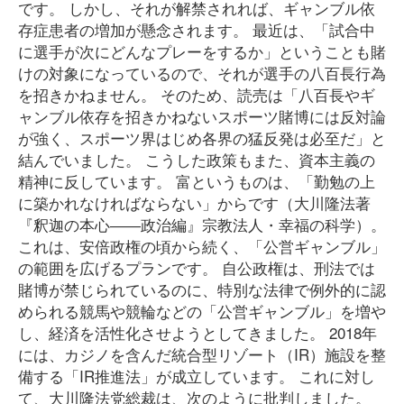
です。 しかし、それが解禁されれば、ギャンブル依
存症患者の増加が懸念されます。 最近は、「試合中
に選手が次にどんなプレーをするか」ということも賭
けの対象になっているので、それが選手の八百長行為
を招きかねません。 そのため、読売は「八百長やギ
ャンブル依存を招きかねないスポーツ賭博には反対論
が強く、スポーツ界はじめ各界の猛反発は必至だ」と
結んでいました。 こうした政策もまた、資本主義の
精神に反しています。 富というものは、「勤勉の上
に築かれなければならない」からです（大川隆法著
『釈迦の本心――政治編』宗教法人・幸福の科学）。
これは、安倍政権の頃から続く、「公営ギャンブル」
の範囲を広げるプランです。 自公政権は、刑法では
賭博が禁じられているのに、特別な法律で例外的に認
められる競馬や競輪などの「公営ギャンブル」を増や
し、経済を活性化させようとしてきました。 2018年
には、カジノを含んだ統合型リゾート（IR）施設を整
備する「IR推進法」が成立しています。 これに対し
て、大川隆法党総裁は、次のように批判しました。