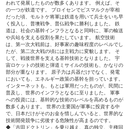
われて発展したものが数多くあります。 例えば、そ
の一つが鉄道です。 プロイセンでビスマルクが宰相
だった頃、モルトケ将軍は鉄道を用いて兵士をいち早
く投入し、普墺戦争、普仏戦争に勝利しました。 鉄
道は、社会の基幹インフラとなると同時に、軍の輸送
や兵站を支える役割を果たしています。 航空技術
は、第一次大戦前は、好事家の趣味程度のレベルでし
たが、第二次大戦の頃には主戦力に変貌します。 そ
して、戦後世界を支える基幹技術となりました。 宇
宙ロケットの技術と弾道ミサイルの技術も、かなりの
部分が重なります。 原子力は兵器だけでなく、発電
においても、エネルギー政策の基幹を担っています。
インターネットも、もとは軍用だったものが、民間に
普及し、世界のインフラとなるに至りました。 軍事
への投資には、基幹的な技術のレベルを高めるものが
数多くあります。 世界の主要国が軍事に投資する中
で、日本だけがそのお金を惜しんでいると、世界的な
技術開発競争に劣後する危険性が高まるのです。
◆「吉田ドクトリン」を乗り越え、真の独立、主権回