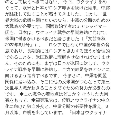
のとして扱うべきではない」 今回、ウクライナをめ
ぐって、欧米と日本がロシア叩きを続けた結果、中露
が結託して動くことが増えてきました。 しかし、世
界大戦の危機を避けたいのなら、中露の分断のための
大戦略が必要です。 国際政治学者のミアシャイマー
氏も、日本は、ウクライナ戦争の早期終結に向けて、
米国に働きかけるべきだと論じました（『文芸春秋
2022年6月号』）。 「ロシアではなく中国が本当の脅
威であり、長期的にはロシアと協力するほうが合理的
であることを、米国政府に理解させなければなりませ
ん。そのためにも、まずは日本が米国に対して、ウク
ライナ戦争を早期に終結し、全力で軸足を東アジアに
向けるよう進言すべきです」 今まさに、中露を同盟
関係に追い込み、そこに他の反米国がつらなって第三
次世界大戦が起きることを防ぐための努力が必要なの
です。 ◆この戦争の着地点はどこか？ そうした大局
観をもって、幸福実現党は、停戦とウクライナの中立
化に向けた独自外交と、中露分断の必要性を訴え、3
月以降、声明を出しています。 『日本はウクライナ