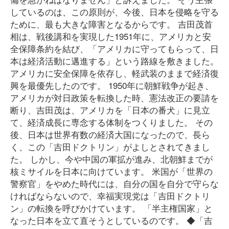
しているのは、この原則が、今後、日本を侵略を守る
ために、最も大きな障害となるからです。 吉田茂首
相は、戦後講和を実現した1951年に、アメリカと安
全保障条約を結び、「アメリカに守ってもらって、日
本は経済活動に邁進する」という路線を敷きました。
アメリカに安全保障を依存し、軽武装のままで経済復
興を最優先したのです。 1950年に朝鮮戦争が起き、
アメリカが対日政策を転換した時、憲法改正の要請を
断り、吉田茂は、アメリカを「日本の番犬」に見立
て、経済成長に専念する体制をつくりました。 その
後、日本は世界有数の経済大国になったので、長ら
く、この「吉田ドクトリン」がよしとされてきまし
た。 しかし、今や中国の軍拡が進み、北朝鮮までが
核ミサイルを日本に向けています。 米国が「世界の
警察官」をやめた時代には、自分の国を自分で守らな
ければならないので、幸福実現党は「吉田ドクトリ
ン」の転換を呼びかけています。 「半主権国家」と
なった日本を立て直そうとしているのです。 ◆「吉