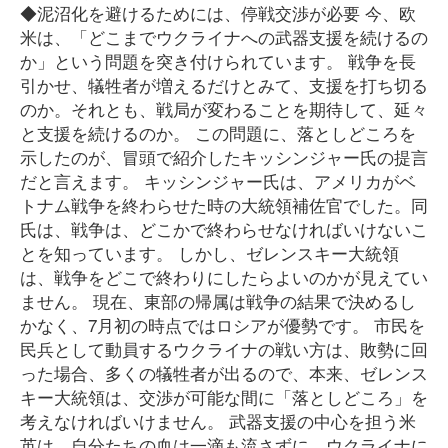
◆泥沼化を避けるためには、停戦交渉が必要 今、欧
米は、「どこまでウクライナへの武器支援を続けるの
か」という問題を突き付けられています。 戦争を長
引かせ、犠牲者が増えるだけとみて、支援を打ち切る
のか。それとも、戦局が変わることを期待して、延々
と支援を続けるのか。 この問題に、落としどころを
示したのが、冒頭で紹介したキッシンジャー氏の提言
だと言えます。 キッシンジャー氏は、アメリカがベ
トナム戦争を終わらせた時の大統領補佐官でした。同
氏は、戦争は、どこかで終わらせなければいけないこ
とを知っています。 しかし、ゼレンスキー大統領
は、戦争をどこで終わりにしたらよいのかが見えてい
ません。 現在、東部の帰属は戦争の結果で決めるし
かなく、7月初の時点ではロシアが優勢です。 市民を
民兵として動員するウクライナの戦い方は、敗勢に回
った場合、多くの犠牲者が出るので、本来、ゼレンス
キー大統領は、交渉が可能な間に「落としどころ」を
考えなければいけません。 武器支援の中心を担う米
英は、自分たちの血は一滴も流さずに、ウクライナに