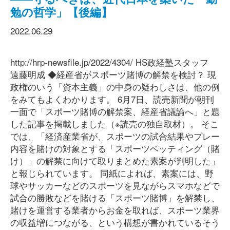
勉の哲学」【後編】
2022.06.29
http://hrp-newsfile.jp/2022/4304/ HS政経塾スタッフ
遠藤明成 ◆経産省がスポーツ賭博の解禁を検討？ 現
政権のいう「資本主義」の中身の疑わしさは、他の例
をみてもよくわかります。 6月7日、読売新聞が朝刊
一面で「スポーツ賭博の解禁案、経産省議論へ」と題
した記事を掲載しました（※読売の独自取材）。 そこ
では、「経済産業省が、スポーツの試合結果やプレー
内容を賭けの対象とする「スポーツベッティング（賭
け）」の解禁に向けて取りまとめた素案が判明した」
と報じられています。 同紙によれば、素案には、野
球やサッカーなどのスポーツを見ながらスマホなどで
試合の勝敗などを賭ける「スポーツ賭博」を解禁し、
賭けを運営する業者からお金を取れば、スポーツ業界
の収益増につながる、という構想が書かれているそう