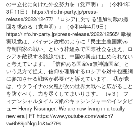
の中立化に向けた外交努力を（党声明）』（令和4年
3月11日） https://info.hr-party.jp/press-
release/2022/12477/ 『ロシアに対する追加制裁の撤
回を求める（党声明）』（令和4年4月9日）
https://info.hr-party.jp/press-release/2022/12565/ 幸福
実現党は、バイデン政権のように「民主主義国家vs
専制国家の戦い」という枠組みで国際社会を捉え、ロ
シアを敵視する路線では、中国の暴走は止められない
と考えています。 「信仰ある国家vs無神論国家」と
いう見方で捉え、信仰を理解するロシアを対中包囲網
に参加させる戦略が必要だと訴えています。 我が党
は、ウクライナの火種が次の世界大戦へと広がること
を防ぐべく、力を尽くしてまいります。 （※３） フ
ィナンシャルタイムズ紙のキッシンジャーのインタビ
ュー Henry Kissinger: We are now living in a totally
new era | FT https://www.youtube.com/watch?
v=6b89jcNqgJo&t=279s