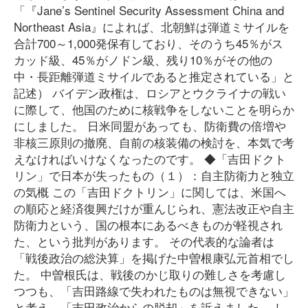
「『Jane’s Sentinel Security Assessment China and
Northeast Asia』によれば、北朝鮮は弾道ミサイルを
合計700～1,000発保有しており、そのうち45％がス
カッド級、45％がノドン級、残り10％がその他の
中・長距離弾道ミサイルであると推定されている」と
記述） バイデン政権は、ロシアとウクライナの戦い
に際して、他国のために核戦争をしないことを明らか
にしました。 日米同盟があっても、防衛費の倍増や
非核三原則の撤廃、自前の核装備の検討を、本気で考
えなければいけなくなったのです。 ◆「吉田ドクト
リン」で日本が失ったもの（１）：自主防衛力と独立
の気概 この「吉田ドクトリン」に関しては、米国へ
の順応と経済復興だけが重んじられ、憲法改正や自主
防衛力という、国の根本にあるべきものが軽視され
た、という批判があります。 その代表的な論者は
「戦後政治の総決算」を掲げた中曽根康弘元首相でし
た。 中曽根氏は、戦後のかじ取りの難しさを考慮し
つつも、「吉田路線で失われたものは無視できない」
と考え、「吉田政治からの脱却」を訴えました。 し