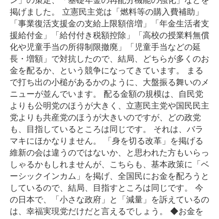
掲げました。 立憲民主党は「燃料等の購入費補助」
「事業復活支援金の支給上限額倍増」「年金生活者支
援給付金」「給付付き税額控除」「高校の授業料無償
化や児童手当の所得制限撤廃」「児童手当などの延
長・増額」で対抗したので、結局、どちらが多くのお
金を配るか、という競争になってきています。 まる
で打ち出の小槌があるかのように、大盤振る舞いのメ
ニューが並んでいます。 配る金額の規模は、自民党
よりも公明党のほうが大きく、立憲民主党や国民民主
党よりも共産党のほうが大きいのですが、どの政党
も、目指しているところは同じです。 それは、バラ
マキにほかなりません。 「身を切る改革」を掲げる
維新の会は違うのではないか、と思われた方もいらっ
しゃるかもしれませんが、こちらも、基本政策に「ベ
ーシックインカム」を掲げ、全国民にお金を配ろうと
しているので、結局、目指すところは同じです。 今
の日本で、「小さな政府」と「減量」を訴えているの
は、幸福実現党だけだと言えるでしょう。 ◆お金を