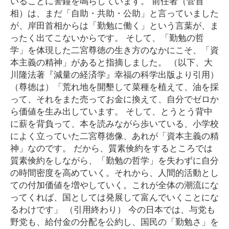
いることに警鐘を鳴らしています。 前任者（菅首
相）は、まだ「自助・共助・公助」と言っていました
が、岸田首相からは「勤勉に働く」という言葉が、ま
ったく出てこないからです。 そして、「勤勉の哲
学」を体現した二宮尊徳の生き方のなかにこそ、「資
本主義の精神」があると指摘しました。 （以下、大
川隆法著『減量の経済学』幸福の科学出版より引用）
（尊徳は）「荒れ地を開墾して菜種を植えて、油を採
って、それをまた売ってお金に換えて、自分でゼロか
ら価値を生み出しています。 そして、とうとう背中
に薪を背負って、本を読みながら歩いている、小学校
によく立っていた二宮尊徳像、あれが「資本主義の精
神」なのです。 だから、質素倹約をするところでは
質素倹約をしながら、「勤勉の哲学」を失わずに自分
の時間密度を高めていく。それから、人間的活動とし
ての付加価値を増やしていく。これが全体の潮流にな
ってくれば、国としては発展して富んでいくことにな
るわけです」 （引用終わり） 今の日本では、与党も
野党も、給付金の分配を公約し、国民の「勤勉さ」を