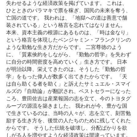
失わせるような経済政策を掲げています。 これは、
ひとときのバラマキで票を稼ぎ、国民の未来を奪う、
亡国の道です。 我われは、「地獄への道は善意で舗
装されている」という格言を忘れてはなりません。
本来、資本主義の根源にあるものは、「時は金なり」
という格言を体現したベンジャミン・フランクリンの
ような勤勉な生き方だからです。 二宮尊徳のよう
に、「質素倹約をしながら、『勤勉の哲学』を失わず
に自分の時間密度を高めていく」生き方です。 日本
が明治以降、栄えてきたのは、そうした「勤勉の哲
学」をもった偉人が数多く出てきたからです。 「天
は自ら助くる者を助く」と訴えたサミュエル・スマイ
ルズの『自助論』が翻訳され、ベストセラーになった
ころ、豊田佐吉は産業報国の志を立て、今のトヨタグ
ループの源流を築きました。 我われが今、豊かな国
で生きているのは、当時の人々が、志を立て、刻苦勉
励する生き方を、後世の人たちのために残してくれた
からです。 そうした伝統を破壊し、分配ばかりを欲
しがる人を増やすような経済政策は間違っています。