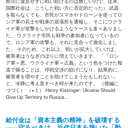
際法に違反せずに戦い続けるのは難しいので、従来、
国際社会は、こうした戦い方に否定的だった） 武器
を取らなくても、市民がスマホやドローンを使ってロ
シア軍の兵士や戦車の居場所を通報し、そこにウクラ
イナ軍が攻撃をしかけるようなケースも多々ありまし
た。 ウクライナ市民も戦争の参加者になっているの
で、ロシア軍の攻撃も、それに見合って激化しまし
た。 そのため、これ以上、戦いが拡大していけば、
被害者はうなぎのぼりに増えていきます。 「『ロシ
ア軍＝悪。ウクライナ軍＝正義』という色をつけた報
道で煽ることは、停戦交渉の妨げになり、結果的に、
被害者を増やすことを助けてしまうかもしれない」
と、冷静に考え直すべき時が来たのです。 （後編に
つづく） （※１） Henry Kissinger: Ukraine Should
Give Up Territory to Russia…
給付金は「資本主義の精神」を破壊する
――守るべきは、近代日本を築いた「勤