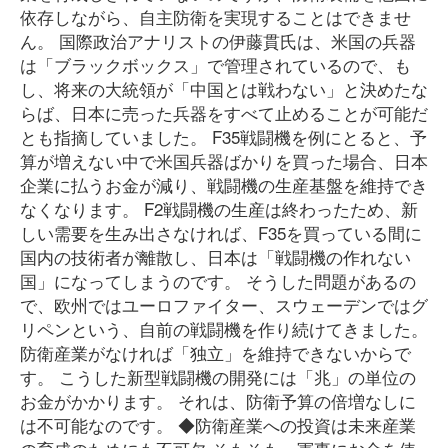
依存しながら、自主防衛を実現することはできませ
ん。 国際政治アナリストの伊藤貫氏は、米国の兵器
は「ブラックボックス」で管理されているので、も
し、将来の大統領が「中国とは戦わない」と決めたな
らば、日本に売った兵器をすべて止めることが可能だ
とも指摘していました。 F35戦闘機を例にとると、予
算が増えない中で米国兵器ばかりを買った場合、日本
企業に払うお金が減り、戦闘機の生産基盤を維持でき
なくなります。 F2戦闘機の生産は終わったため、新
しい需要を生み出さなければ、F35を買っている間に
国内の技術者が離散し、日本は「戦闘機の作れない
国」になってしまうのです。 そうした問題があるの
で、欧州ではユーロファイター、スウェーデンではグ
リペンという、自前の戦闘機を作り続けてきました。
防衛産業がなければ「独立」を維持できないからで
す。 こうした新型戦闘機の開発には「兆」の単位の
お金がかかります。 それは、防衛予算の倍増なしに
は不可能なのです。 ◆防衛産業への投資は未来産業