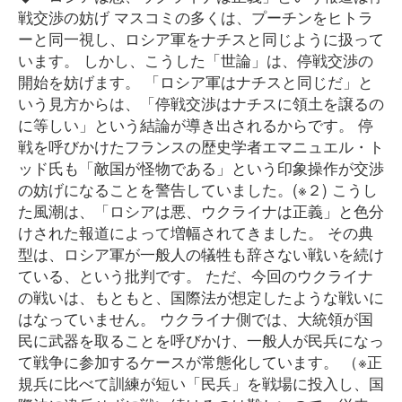
戦交渉の妨げ マスコミの多くは、プーチンをヒトラ
ーと同一視し、ロシア軍をナチスと同じように扱って
います。 しかし、こうした「世論」は、停戦交渉の
開始を妨げます。 「ロシア軍はナチスと同じだ」と
いう見方からは、「停戦交渉はナチスに領土を譲るの
に等しい」という結論が導き出されるからです。 停
戦を呼びかけたフランスの歴史学者エマニュエル・ト
ッド氏も「敵国が怪物である」という印象操作が交渉
の妨げになることを警告していました。(※２) こうし
た風潮は、「ロシアは悪、ウクライナは正義」と色分
けされた報道によって増幅されてきました。 その典
型は、ロシア軍が一般人の犠牲も辞さない戦いを続け
ている、という批判です。 ただ、今回のウクライナ
の戦いは、もともと、国際法が想定したような戦いに
はなっていません。 ウクライナ側では、大統領が国
民に武器を取ることを呼びかけ、一般人が民兵になっ
て戦争に参加するケースが常態化しています。 （※正
規兵に比べて訓練が短い「民兵」を戦場に投入し、国