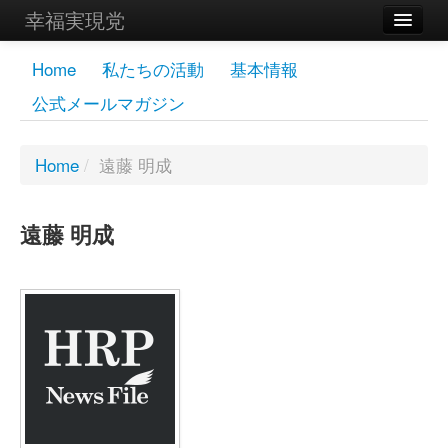
幸福実現党
メンバーズページ
Home
私たちの活動
基本情報
公式メールマガジン
党員
寄付
Home
/
遠藤 明成
お問い合わせ
遠藤 明成
幸福の科学グループ