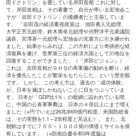
田ドクトリン」を愛している岸田首相 これに対し
て、岸田首相は、その著書で、自分が率いる宏池会こ
そが「吉田ドクトリン」の後継者だと主張していま
す。 「吉田茂の経済重視政策は、池田勇人元総理、
大平正芳元総理、鈴木善幸元総理や河野洋平元衆議院
議長、宮澤喜一元総理ら宏池会の先輩方に引き継がれ
ました。結果からみれば、この方針により奇跡的な経
済復興を遂げ、世界第三位の経済大国としての地位を
回復することができました」（『岸田ビジョン』）
これは、吉田首相がＧＨＱの再軍備の勧めを断り、経
済を優先したことが繁栄をもたらした、という歴史観
です。 しかし、この考え方は、過去の「成功体験」
が、日本を滅ぼしかねないことに目をつぶっていま
す。 日本が「GDP比1％」の呪縛に囚われている間
に、中国の公表軍事費は、日本の４倍以上にまで増え
ました（※円でいえば26兆3000億円程度。米国防総省
は、その実態を1.1～2倍程度と見込む）。 また、北
朝鮮はすでに７００～１０００発の弾道ミサイルを保
有しています。 （※防衛白書令和3年度版は