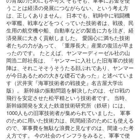
の育成のためにも不可欠 そもそも、軍事にお金を使
うことは経済の発展につながらない、という考え方
は、正しくありません。 日本でも、戦時中に戦闘機
や軍艦、戦車などをつくっていた技術者は、戦後、民
生用の航空機や船、自動車などの製造に力を注ぎ、経
済発展に大きく貢献しました。 愛国心に満ちた技術
者たちの力があって、「重厚長大」産業の復活が早ま
ったのです。 たとえば、ヤンマーディーゼル社の山
岡浩二郎社長は、「ヤンマーに入社した旧海軍の技術
陣は、それこそそうそうたる顔ぶれであり、ヤンマー
が今日あるための大きな礎石であった」と述べていま
す（沢井実『海軍技術者の戦後史』名古屋大学出
版）。 新幹線の振動問題を解決したのは、ゼロ戦の
飛行を安定させた松平精という技術者です。 当時、
新幹線開発を支えた鉄道技術研究所（鉄研）には、
1000人もの旧軍技術者が集められていました。 軍事
のために用いた技術力は、民間経済のためにも使える
ので、軍事費を無駄な浪費と見なすのは、間違った考
え方です。 今の社会のインフラをみると、軍事で使