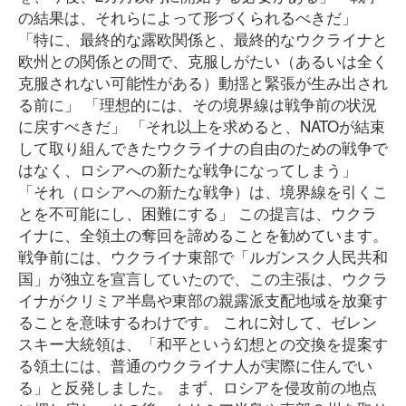
の結果は、それらによって形づくられるべきだ」
「特に、最終的な露欧関係と、最終的なウクライナと
欧州との関係との間で、克服しがたい（あるいは全く
克服されない可能性がある）動揺と緊張が生み出され
る前に」 「理想的には、その境界線は戦争前の状況
に戻すべきだ」 「それ以上を求めると、NATOが結束
して取り組んできたウクライナの自由のための戦争で
はなく、ロシアへの新たな戦争になってしまう」
「それ（ロシアへの新たな戦争）は、境界線を引くこ
とを不可能にし、困難にする」 この提言は、ウクラ
イナに、全領土の奪回を諦めることを勧めています。
戦争前には、ウクライナ東部で「ルガンスク人民共和
国」が独立を宣言していたので、この主張は、ウクラ
イナがクリミア半島や東部の親露派支配地域を放棄す
ることを意味するわけです。 これに対して、ゼレン
スキー大統領は、「和平という幻想との交換を提案す
る領土には、普通のウクライナ人が実際に住んでい
る」と反発しました。 まず、ロシアを侵攻前の地点