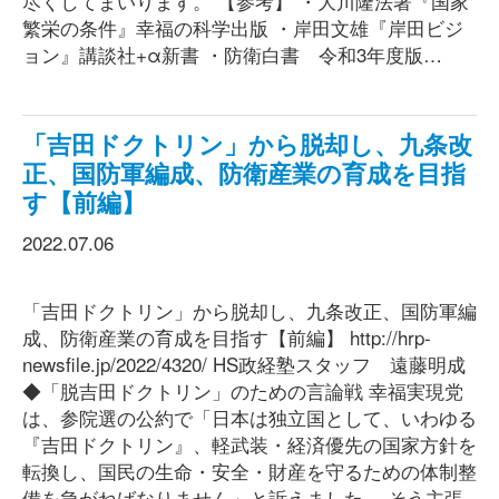
尽くしてまいります。 【参考】 ・大川隆法著『国家
繁栄の条件』幸福の科学出版 ・岸田文雄『岸田ビジ
ョン』講談社+α新書 ・防衛白書 令和3年度版…
「吉田ドクトリン」から脱却し、九条改
正、国防軍編成、防衛産業の育成を目指
す【前編】
2022.07.06
「吉田ドクトリン」から脱却し、九条改正、国防軍編
成、防衛産業の育成を目指す【前編】 http://hrp-
newsfile.jp/2022/4320/ HS政経塾スタッフ 遠藤明成
◆「脱吉田ドクトリン」のための言論戦 幸福実現党
は、参院選の公約で「日本は独立国として、いわゆる
『吉田ドクトリン』、軽武装・経済優先の国家方針を
転換し、国民の生命・安全・財産を守るための体制整
備を急がねばなりません」と訴えました。 そう主張