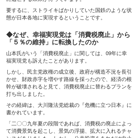
要するに、ストライキばかりしていた国鉄のような状
態が日本各地に実現するということです。
◆なぜ、幸福実現党は「消費税廃止」から
「５％の維持」に転換したのか
山本氏がいう「消費税廃止」に関しては、09年に幸
福実現党も訴えたことがあります。
しかし、民主党政権の成立後、政府が構造不況を長引
かせ、財政赤字を増やす路線を採ったので、経済の根
幹が破壊されると見て、消費税廃止に替わるプランを
打ち出しました。
その経緯は、大川隆法党総裁の『危機に立つ日本』に
書かれています。
「二〇〇九年夏の段階であれば、消費税の廃止によっ
て消費景気を起こし、景気の浮揚、拡大に入れるチャ
ンスがありました。しかし、公共投資をあれだけ中止