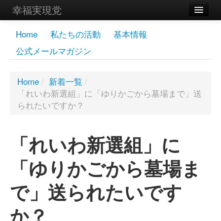
幸福実現党
メンバーズページ
Home
私たちの活動
基本情報
公式メールマガジン
党員
寄付
Home
/
新着一覧
/
「れいわ新選組」に「ゆりかごから墓場まで」送
お問い合わせ
られたいですか？
幸福の科学グループ
「れいわ新選組」に
「ゆりかごから墓場ま
で」送られたいです
か？