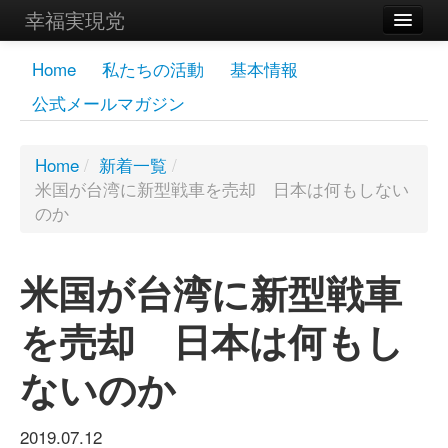
幸福実現党
メンバーズページ
Home
私たちの活動
基本情報
公式メールマガジン
党員
寄付
Home
/
新着一覧
/
米国が台湾に新型戦車を売却 日本は何もしない
お問い合わせ
のか
幸福の科学グループ
米国が台湾に新型戦車
を売却 日本は何もし
ないのか
2019.07.12