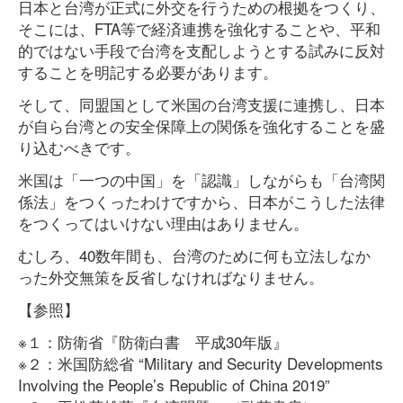
日本と台湾が正式に外交を行うための根拠をつくり、
そこには、FTA等で経済連携を強化することや、平和
的ではない手段で台湾を支配しようとする試みに反対
することを明記する必要があります。
そして、同盟国として米国の台湾支援に連携し、日本
が自ら台湾との安全保障上の関係を強化することを盛
り込むべきです。
米国は「一つの中国」を「認識」しながらも「台湾関
係法」をつくったわけですから、日本がこうした法律
をつくってはいけない理由はありません。
むしろ、40数年間も、台湾のために何も立法しなか
った外交無策を反省しなければなりません。
【参照】
※１：防衛省『防衛白書 平成30年版』
※２：米国防総省 “Military and Security Developments
Involving the People’s Republic of China 2019”