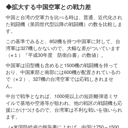
◆拡大する中国空軍との戦力差
中国と台湾の空軍力を比べる時は、普通、近代化され
た戦闘機（第四世代型以降の戦闘機）の数を比較しま
す。
この基準でみると、852機を持つ中国軍に対して、台
湾軍は327機しかないので、大幅な差がついています
（※１）『平成30年度 防衛白書』の数値）。
中国軍は旧型機も含めると1500機の戦闘機を持って
おり、中国東部と南部には600機が配置されているの
で（※２）、327機の台湾空軍では応戦しきれませ
ん。
中台で戦争となれば、1000発以上の短距離弾道ミサ
イルで基地や空港等が狙われ、他の戦区の戦闘機も応
援にかけつけるので、台湾軍は不利な戦いを強いられ
ます。
（※米国防総省の報告書によれば、中国は750～1500