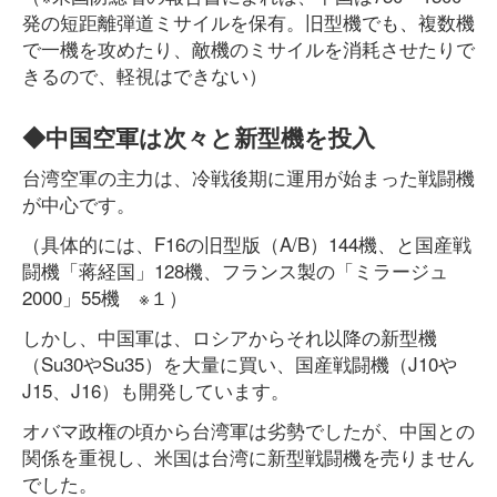
発の短距離弾道ミサイルを保有。旧型機でも、複数機
で一機を攻めたり、敵機のミサイルを消耗させたりで
きるので、軽視はできない）
◆中国空軍は次々と新型機を投入
台湾空軍の主力は、冷戦後期に運用が始まった戦闘機
が中心です。
（具体的には、F16の旧型版（A/B）144機、と国産戦
闘機「蒋経国」128機、フランス製の「ミラージュ
2000」55機 ※１）
しかし、中国軍は、ロシアからそれ以降の新型機
（Su30やSu35）を大量に買い、国産戦闘機（J10や
J15、J16）も開発しています。
オバマ政権の頃から台湾軍は劣勢でしたが、中国との
関係を重視し、米国は台湾に新型戦闘機を売りません
でした。