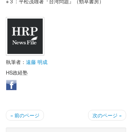
※３：平松茂雄著『台湾問題』（勁草書房）
執筆者：
遠藤 明成
HS政経塾
« 前のページ
次のページ »