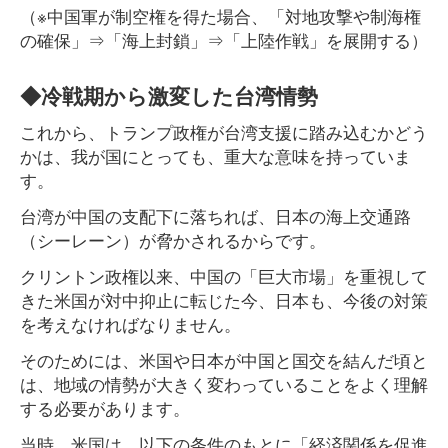
（※中国軍が制空権を得た場合、「対地攻撃や制海権
の確保」⇒「海上封鎖」⇒「上陸作戦」を展開する）
◆冷戦期から激変した台湾情勢
これから、トランプ政権が台湾支援に踏み込むかどう
かは、我が国にとっても、重大な意味を持っていま
す。
台湾が中国の支配下に落ちれば、日本の海上交通路
（シーレーン）が脅かされるからです。
クリントン政権以来、中国の「巨大市場」を重視して
きた米国が対中抑止に転じた今、日本も、今後の対策
を考えなければなりません。
そのためには、米国や日本が中国と国交を結んだ頃と
は、地域の情勢が大きく変わっていることをよく理解
する必要があります。
当時、米国は、以下の条件のもとに「経済関係を促進