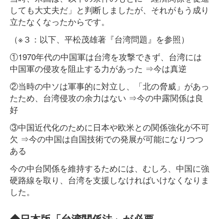
しても大丈夫だ」と判断しましたが、それがもう成り
立たなくなったからです。
（※３：以下、平松茂雄著『台湾問題』を参照）
①1970年代の中国軍は台湾を攻撃できず、台湾には
中国軍の侵攻を阻止する力があった ⇒今は真逆
②当時の中ソは軍事的に対立し、「北の脅威」があっ
たため、台湾侵攻の余力はない ⇒今の中露関係は良
好
③中国近代化のために日本や欧米との関係強化が不可
欠 ⇒今の中国は自国技術での発展が可能になりつつ
ある
今の中台関係を維持するためには、むしろ、中国に強
硬路線を取り、台湾を支援しなければいけなくなりま
した。
◆日本版「台湾関係法」が必要