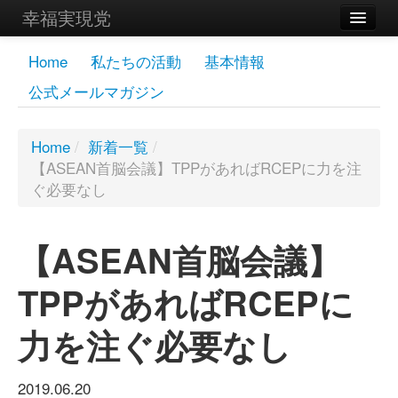
幸福実現党
メンバーズページ
Home
私たちの活動
基本情報
公式メールマガジン
党員
寄付
Home
/
新着一覧
/
【ASEAN首脳会議】TPPがあればRCEPに力を注
お問い合わせ
ぐ必要なし
幸福の科学グループ
【ASEAN首脳会議】
TPPがあればRCEPに
力を注ぐ必要なし
2019.06.20