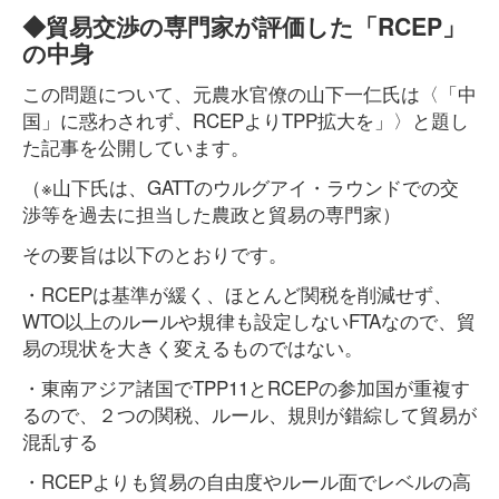
◆貿易交渉の専門家が評価した「RCEP」
の中身
この問題について、元農水官僚の山下一仁氏は〈「中
国」に惑わされず、RCEPよりTPP拡大を」〉と題し
た記事を公開しています。
（※山下氏は、GATTのウルグアイ・ラウンドでの交
渉等を過去に担当した農政と貿易の専門家）
その要旨は以下のとおりです。
・RCEPは基準が緩く、ほとんど関税を削減せず、
WTO以上のルールや規律も設定しないFTAなので、貿
易の現状を大きく変えるものではない。
・東南アジア諸国でTPP11とRCEPの参加国が重複す
るので、２つの関税、ルール、規則が錯綜して貿易が
混乱する
・RCEPよりも貿易の自由度やルール面でレベルの高