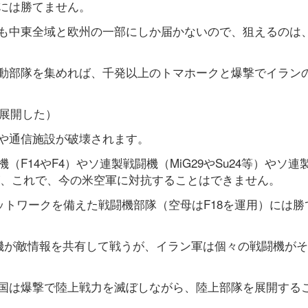
には勝てません。
も中東全域と欧州の一部にしか届かないので、狙えるのは
動部隊を集めれば、千発以上のトマホークと爆撃でイラン
が展開した）
や通信施設が破壊されます。
F14やF4）やソ連製戦闘機（MiG29やSu24等）やソ連
が、これで、今の米空軍に対抗することはできません。
ットワークを備えた戦闘機部隊（空母はF18を運用）には勝
機が敵情報を共有して戦うが、イラン軍は個々の戦闘機が
国は爆撃で陸上戦力を滅ぼしながら、陸上部隊を展開する