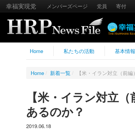
幸福実現党
メンバーズページ
党員
寄付
Home
私たちの活動
基本情
Home
/
新着一覧
/
【米・イラン対立（前編
【米・イラン対立（
あるのか？
2019.06.18