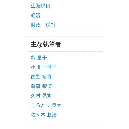
生涯現役
経済
財政・税制
主な執筆者
釈 量子
小川 佳世子
西邑 拓真
藤森 智博
久村 晃司
しろとり 良太
佐々木 勝浩