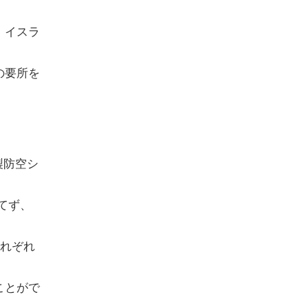
、イスラ
の要所を
製防空シ
てず、
それぞれ
ことがで