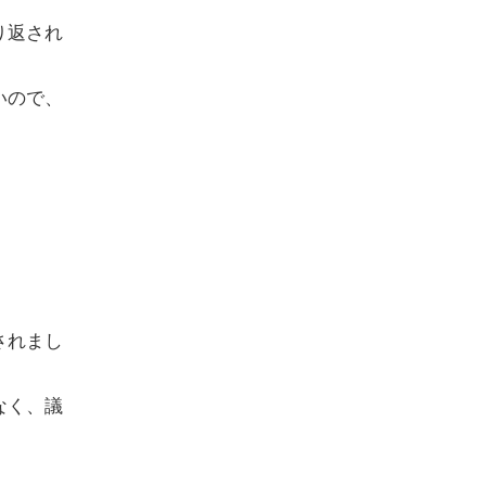
り返され
いので、
されまし
なく、議