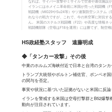
HS政経塾スタッフ 遠藤明成
◆「タンカー攻撃」その後
中東のホルムズ海峡付近で日本と台湾のタンカ
トランプ大統領やボルトン補佐官、ポンペオ国
の関与を否定。
事実や状況に基づいた証拠がないと米国に反論
イランを警戒する米国は空母打撃群とB52爆撃
動向が注目されています。