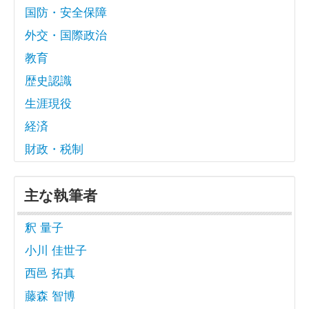
国防・安全保障
外交・国際政治
教育
歴史認識
生涯現役
経済
財政・税制
主な執筆者
釈 量子
小川 佳世子
西邑 拓真
藤森 智博