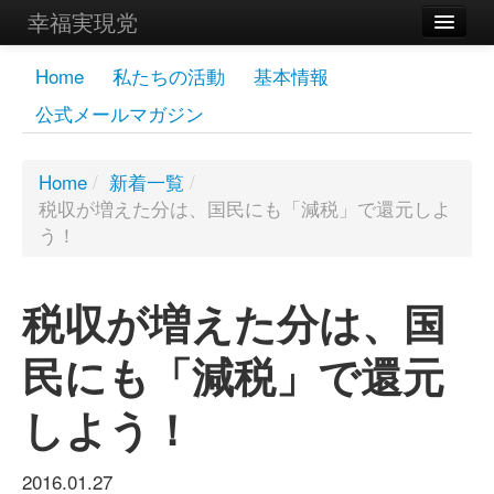
幸福実現党
メンバーズページ
Home
私たちの活動
基本情報
公式メールマガジン
党員
寄付
Home
/
新着一覧
/
税収が増えた分は、国民にも「減税」で還元しよ
お問い合わせ
う！
幸福の科学グループ
税収が増えた分は、国
民にも「減税」で還元
しよう！
2016.01.27