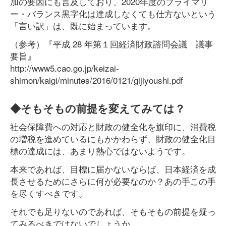
加の要因にも言及しており、2020年度のプライマリ
ー・バランス黒字化は達成しなくても仕方ないという
「言い訳」は、既に始まっています。
（参考）『平成 28 年第１回経済財政諮問会議 議事
要旨』
http://www5.cao.go.jp/keizai-
shimon/kaigi/minutes/2016/0121/gijiyoushi.pdf
◆そもそもの前提を変えてみては？
社会保障費への対応と財政の健全化を旗印に、消費税
の増税を進めているにもかかわらず、財政の健全化目
標の達成には、あまり熱心ではないようです。
本来であれば、目標に届かないならば、日本経済を成
長させるためにさらに何が必要なのか？あの手この手
を尽くすべきです。
それでも足りないのであれば、そもそもの前提を疑っ
てみるべきではないでしょうか。