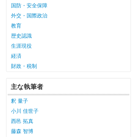
国防・安全保障
外交・国際政治
教育
歴史認識
生涯現役
経済
財政・税制
主な執筆者
釈 量子
小川 佳世子
西邑 拓真
藤森 智博