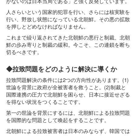
がないのは日本当局である」と強く反発しています。
人さらいという国家的犯罪を行い、さらには核実験を
行い、野放し状態になっている北朝鮮。その悪の拡散
を押しとどめなければなりません。
これまで繰り返されてきた北朝鮮の悪行と制裁、北朝
鮮の歩み寄りと制裁の緩和。今こそ、この連鎖を断ち
切るべきです。
◆拉致問題をどのように解決に導くか
拉致問題解決の条件には2つの方向性があります。(1)
世論を背景に政府が全被害者を救うこと。(2)制裁と
国際連携の圧力で北朝鮮を困らせ、日本に接近せざる
を得ない状況をつくることです。
第一の世論を背景にするには、北朝鮮による拉致問題
を国際的な問題として喚起をすることです。
北朝鮮による拉致被害者は日本のみならず、韓国では