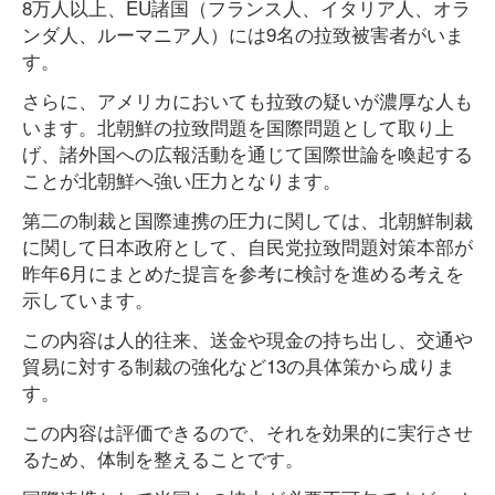
8万人以上、EU諸国（フランス人、イタリア人、オラ
ンダ人、ルーマニア人）には9名の拉致被害者がいま
す。
さらに、アメリカにおいても拉致の疑いが濃厚な人も
います。北朝鮮の拉致問題を国際問題として取り上
げ、諸外国への広報活動を通じて国際世論を喚起する
ことが北朝鮮へ強い圧力となります。
第二の制裁と国際連携の圧力に関しては、北朝鮮制裁
に関して日本政府として、自民党拉致問題対策本部が
昨年6月にまとめた提言を参考に検討を進める考えを
示しています。
この内容は人的往来、送金や現金の持ち出し、交通や
貿易に対する制裁の強化など13の具体策から成りま
す。
この内容は評価できるので、それを効果的に実行させ
るため、体制を整えることです。