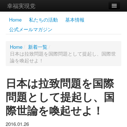
幸福実現党
メンバーズページ
Home
私たちの活動
基本情報
公式メールマガジン
党員
寄付
Home
/
新着一覧
/
日本は拉致問題を国際問題として提起し、国際世
お問い合わせ
論を喚起せよ！
幸福の科学グループ
日本は拉致問題を国際
問題として提起し、国
際世論を喚起せよ！
2016.01.26