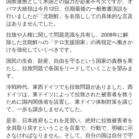
国際連携として米国との協力が必要不可欠ですが、オ
バマ大統領は今月12日、任期最後の一般教書演説を
行いましたが「北朝鮮」を名指ししての具体的な言及
はありませんでした。
拉致や人権に関して問題意識を共有し、2008年に解
除した北朝鮮への「テロ支援国家」の再指定へ働きか
けを強化していくべきです。
国民の生命、財産、自由を守るという国家の責務を果
たし、拉致問題で各国をリードしていくことを望みま
す。
冷戦時代、東西ドイツでも拉致問題がありました。西
ドイツは、東ドイツによって拉致された被害者を救う
ために国内関係省を設置し、東ドイツ体制対策を講じ
て、一歩も譲歩しませんでした。
是非、日本政府もこれを見習い、絶対に拉致被害者を
全員取り戻すということを言葉で、行動で、明確に示
さなければなりません。そして、自分の国は自分で守