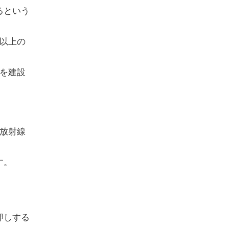
るという
以上の
を建設
放射線
す。
押しする