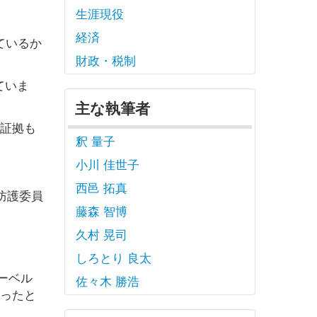
生涯現役
経済
ているか
財政・税制
ていま
主な執筆者
な証拠も
釈 量子
小川 佳世子
西邑 拓真
防護委員
藤森 智博
久村 晃司
しろとり 良太
ーベル
佐々木 勝浩
あったと