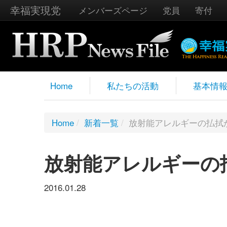
幸福実現党
メンバーズページ
党員
寄付
Home
私たちの活動
基本情
Home
/
新着一覧
/
放射能アレルギーの払拭
放射能アレルギーの
2016.01.28