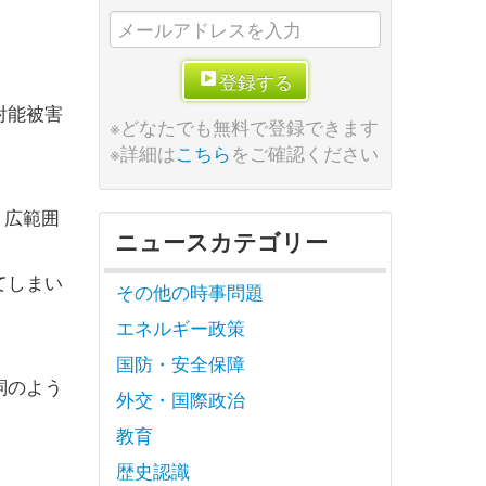
登録する
射能被害
※どなたでも無料で登録できます
※詳細は
こちら
をご確認ください
、広範囲
ニュースカテゴリー
てしまい
その他の時事問題
エネルギー政策
国防・安全保障
詞のよう
外交・国際政治
教育
歴史認識