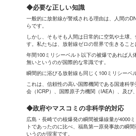
◆必要な正しい知識
一般的に放射線が警戒される理由は、人間のD
らです。
しかし、そもそも人間は日常的に空気や土壌、
す。私たちは、放射線ゼロの世界で生きること
年間100ミリシーベルト以下の被爆であれば
無いというのが国際的な常識です。
瞬間的に浴びる放射線も同じく100ミリシー
これは、信頼性の高い国際機関である国連科学委
会（ICRP）、国際原子力機関（IAEA）、
◆政府やマスコミの非科学的対応
広島・長崎での核爆発の瞬間被爆線量が4000ミ
トであったのに比べ、福島第一原発事故の瞬間
いうのが現実です。