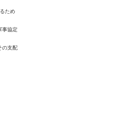
るため
軍事協定
その支配
。