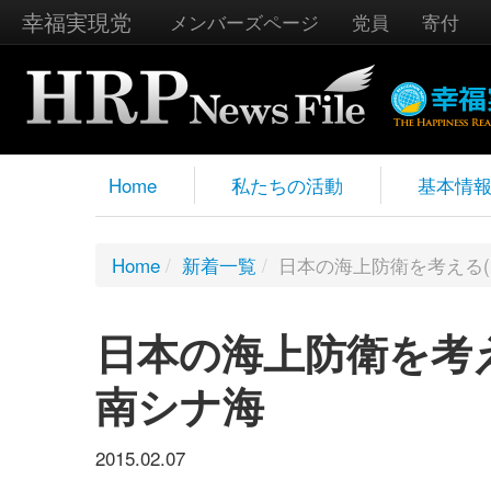
幸福実現党
メンバーズページ
党員
寄付
Home
私たちの活動
基本情
Home
/
新着一覧
/
日本の海上防衛を考える
日本の海上防衛を考
南シナ海
2015.02.07