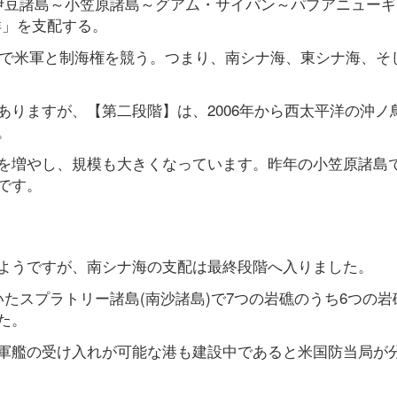
」(伊豆諸島～小笠原諸島～グアム・サイパン～パプアニュー
洋」を支配する。
ド洋で米軍と制海権を競う。つまり、南シナ海、東シナ海、そ
りますが、【第二段階】は、2006年から西太平洋の沖ノ
。
を増やし、規模も大きくなっています。昨年の小笠原諸島
です。
ようですが、南シナ海の支配は最終段階へ入りました。
たスプラトリー諸島(南沙諸島)で7つの岩礁のうち6つの岩
た。
軍艦の受け入れが可能な港も建設中であると米国防当局が