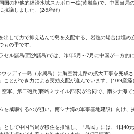
同国の排他的経済水域スカボロー礁(黄岩島)で、中国当局
議しました。(2/5産経)
を出して力で抑え込んで島を支配する、岩礁の場合は埋め
つもの手です。
セル諸島(西沙諸島)では、昨年5月～7月に中国が一方的
のウッディ―島（永興島）に航空滑走路の拡大工事を完成さ
ことができ力による実効支配が進んでいます。(10/9産経
・空軍、第二砲兵(戦略ミサイル部隊)が合同で、南シナ海で
ムを威嚇するのが狙い。南シナ海の軍事基地建設に向け、
として中国当局が移住を推進し、「島民」には、1日40元(8
活支援なども着々と進めています。(1/7日読売)