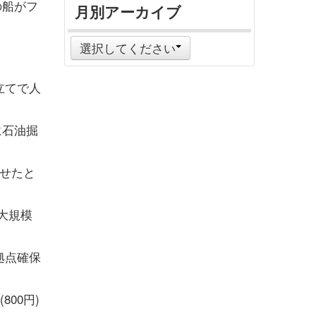
の船がフ
月別アーカイブ
選択してください
立てで人
に石油掘
せたと
）
大規模
拠点確保
00円)