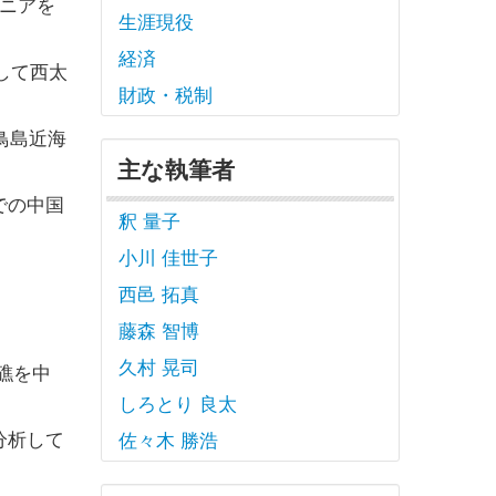
ギニアを
生涯現役
経済
して西太
財政・税制
鳥島近海
主な執筆者
での中国
釈 量子
小川 佳世子
西邑 拓真
藤森 智博
久村 晃司
礁を中
しろとり 良太
分析して
佐々木 勝浩