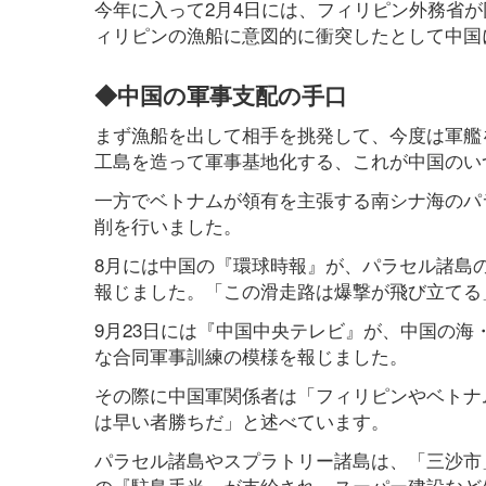
今年に入って2月4日には、フィリピン外務省が
ィリピンの漁船に意図的に衝突したとして中国に抗
◆中国の軍事支配の手口
まず漁船を出して相手を挑発して、今度は軍艦
工島を造って軍事基地化する、これが中国のい
一方でベトナムが領有を主張する南シナ海のパラ
削を行いました。
8月には中国の『環球時報』が、パラセル諸島
報じました。「この滑走路は爆撃が飛び立てる」
9月23日には『中国中央テレビ』が、中国の海
な合同軍事訓練の模様を報じました。
その際に中国軍関係者は「フィリピンやベトナ
は早い者勝ちだ」と述べています。
パラセル諸島やスプラトリー諸島は、「三沙市」
の『駐島手当』が支給され、スーパー建設など生