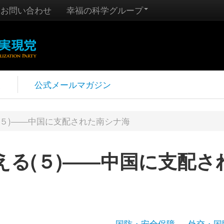
お問い合わせ
幸福の科学グループ
報
公式メールマガジン
(５)――中国に支配された南シナ海
える(５)――中国に支配さ
国防・安全保障
外交・国