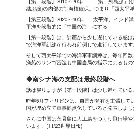
【第二段階】2010～20年――「第二列島線
結ぶ線)の内部の制海権確保。つまり「西太平
【第三段階】2020～40年――太平洋、イン
平洋を段階的に「中国の海」にする。
【第一段階】は、計画から少し遅れている感はあ
で海洋軍訓練が行われ前倒しで進行しています
そして西太平洋での海洋軍事訓練は、毎年回数
漁船のサンゴ密漁も中国当局の指示によるもの
◆南シナ海の支配は最終段階へ
話は戻りますが【第一段階】は少し遅れている
昨年5月フィリピンは、自国が領有を主張してい
国が埋め立て軍事拠点化していると発表しまし
さらに中国は永暑島に人工島をつくり飛行場や
います。(11/23世界日報)