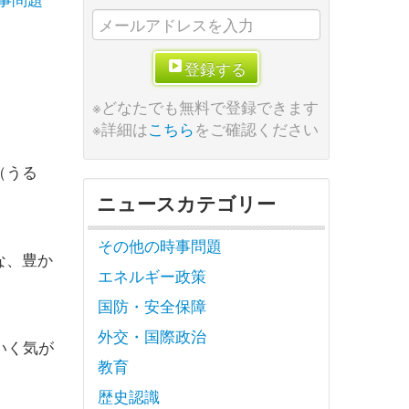
登録する
※どなたでも無料で登録できます
※詳細は
こちら
をご確認ください
（うる
ニュースカテゴリー
。
その他の時事問題
な、豊か
エネルギー政策
国防・安全保障
外交・国際政治
いく気が
教育
歴史認識