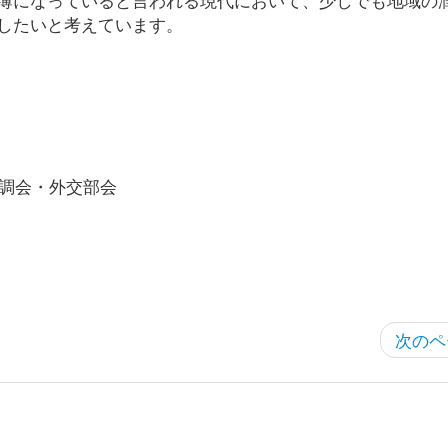
したいと考えています。
政調会・外交部会
次のペ