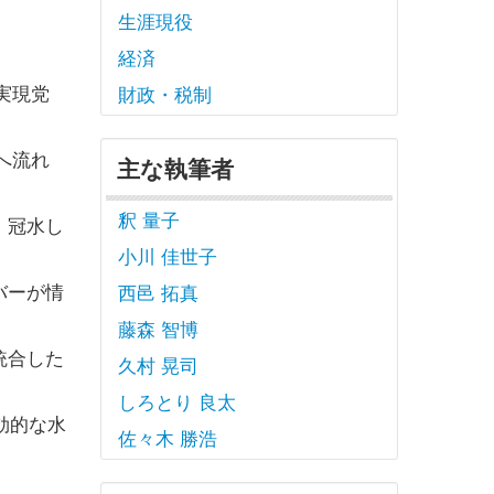
生涯現役
経済
実現党
財政・税制
へ流れ
主な執筆者
釈 量子
、冠水し
小川 佳世子
バーが情
西邑 拓真
藤森 智博
統合した
久村 晃司
しろとり 良太
効的な水
佐々木 勝浩