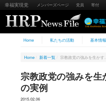
幸福実現党
メンバーズページ
党員
寄付
Home
私たちの活動
基本情
Home
/
新着一覧
/
宗教政党の強みを生かす
宗教政党の強みを生
の実例
2015.02.06