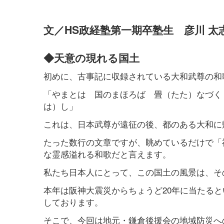
文／HS政経塾第一期卒塾生 彦川 太
◆天意の現れる国土
初めに、古事記に収録されている大和武尊の和
「やまとは 国のまほろば 畳（たた）なづく
は）し」
これは、日本武尊が遠征の後、都のある大和に
たった数行の文章ですが、眺めているだけで「
な霊感溢れる和歌だと言えます。
私たち日本人にとって、この国土の風景は、そ
本年は阪神大震災からちょうど20年に当たる
しております。
そこで、今回は地元・鎌倉後援会の地域防災へ