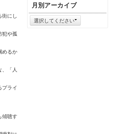
月別アーカイブ
る街にし
選択してください
防犯や孤
掴めるか
な、「人
るプライ
も傾聴す
潤滑剤に