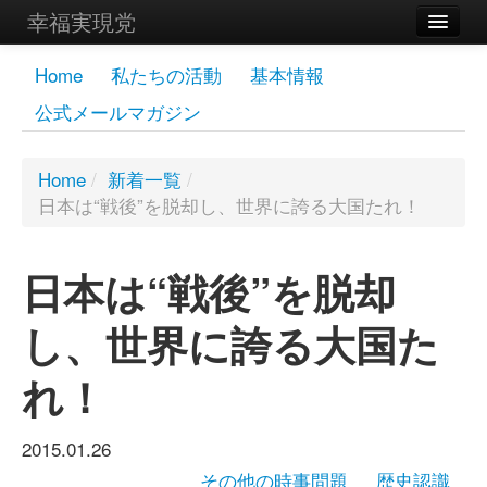
幸福実現党
メンバーズページ
Home
私たちの活動
基本情報
公式メールマガジン
党員
寄付
Home
/
新着一覧
/
日本は“戦後”を脱却し、世界に誇る大国たれ！
お問い合わせ
幸福の科学グループ
日本は“戦後”を脱却
し、世界に誇る大国た
れ！
2015.01.26
その他の時事問題
歴史認識