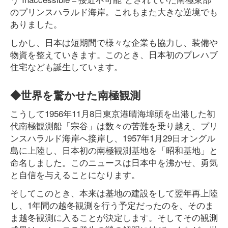
のプリンスハラルド海岸。これもまた大きな逆境でも
ありました。
しかし、日本は短期間で様々な企業も協力し、装備や
物資を整えていきます。このとき、日本初のプレハブ
住宅なども誕生しています。
◆世界を驚かせた南極観測
こうして1956年11月8日東京港晴海埠頭を出港した初
代南極観測船「宗谷」は数々の苦難を乗り越え、プリ
ンスハラルド海岸へ接岸し、1957年1月29日オングル
島に上陸し、日本初の南極観測基地を「昭和基地」と
命名しました。このニュースは日本中を沸かせ、勇気
と自信を与えることになります。
そしてこのとき、本来は基地の建設をして翌年再上陸
し、1年間の越冬観測を行う予定だったのを、そのま
ま越冬観測に入ることが決定します。そしてその観測