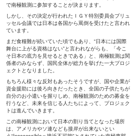
で南極観測に参加することが決まります。
しかし、その決定が行われたＩＧＹ特別委員会ブリュ
ッセル会議では日本は各国から罵倒を受けたと言われ
ています。
まだ食糧難が続いていた頃でもあり、“日本には国際
舞台に上がる資格はない”と言われながらも、「今こ
そ日本の底力を見せるときである」と、南極観測は関
係者のみならず、国民全体が総力を挙げた一大プロジ
ェクトとなりました。
もちろん様々な反対もあったそうですが、国や企業が
資金援助には後ろ向きだったとき、全国の子供たちが
自分のお小遣いを握りしめ、南極観測のための募金を
行うなど、未来を信じる人たちによって、プロジェク
トは進んでいきます。
この南極観測において日本の割り当てとなった場所
は、アメリカやソ連なども接岸が出来ないとい
う“Inaccessible＝接近不可能”とされていた南極東部