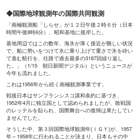
◆国際地球観測年の国際共同観測
「南極観測船「しらせ」が１２日午後２時６分（日本
時間午後8時6分）、昭和基地に接岸した。
基地周辺ではこの数年、海氷が厚く接近が難しい状況
で、船に勢いをつけて氷に乗り上げて重さで氷を砕い
て進む航行を、往路で過去最多の3187回繰り返し
た。」（1/15 朝日新聞デジタル）というニュースが
今年も流れました。
これは1956年から続く南極観測事業です。
戦後日本はサンフランシスコ講和条約に基づき、
1952年4月に独立国として認められましたが、敗戦国
のレッテルを貼られ、国際舞台への復帰は果たしてい
ませんでした。
そうした中、第３回国際地球観測年(ＩＧＹ)が、1957
年～1958年に行われることが決まり、日本もその中