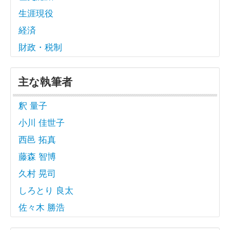
生涯現役
経済
財政・税制
主な執筆者
釈 量子
小川 佳世子
西邑 拓真
藤森 智博
久村 晃司
しろとり 良太
佐々木 勝浩