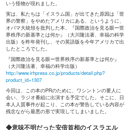
いう怪物が現れました。
実は、私たちは「イスラム国」が出てきた原因は「世
界の警察」をやめたアメリカにある、というように、
オバマ大統領を批判した本、『国際政治を見る眼ー世
界秩序の新基準とは何か』（大川隆法著、幸福の科学
出版）を昨年発刊し、その英語版を今年アメリカで出
したところでした。
『国際政治を見る眼ー世界秩序の新基準とは何か』
（大川隆法著、幸福の科学出版）
http://www.irhpress.co.jp/products/detail.php?
product_id=1307
今回は、この本のPRのために、ワシントンの要人に
会い、ラジオ番組に出演する予定でした。そこに、日
本人人質事件が起こり、この本が警告している内容が
残念ながら最悪の形で実現してしまいました。
◆意味不明だった安倍首相のイスラエル