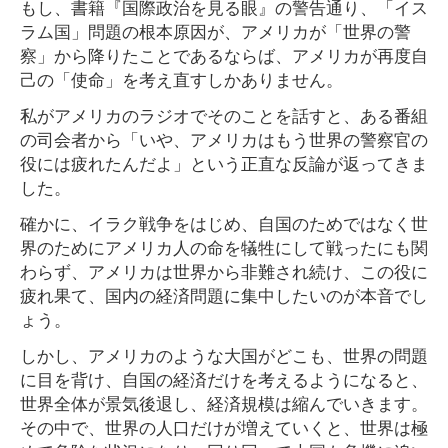
もし、書籍『国際政治を見る眼』の警告通り、「イス
ラム国」問題の根本原因が、アメリカが「世界の警
察」から降りたことであるならば、アメリカが再度自
己の「使命」を考え直すしかありません。
私がアメリカのラジオでそのことを話すと、ある番組
の司会者から「いや、アメリカはもう世界の警察官の
役には疲れたんだよ」という正直な反論が返ってきま
した。
確かに、イラク戦争をはじめ、自国のためではなく世
界のためにアメリカ人の命を犠牲にして戦ったにも関
わらず、アメリカは世界から非難され続け、この役に
疲れ果て、国内の経済問題に集中したいのが本音でし
ょう。
しかし、アメリカのような大国がどこも、世界の問題
に目を背け、自国の経済だけを考えるようになると、
世界全体が景気後退し、経済規模は縮んでいきます。
その中で、世界の人口だけが増えていくと、世界は極