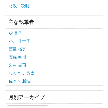
財政・税制
主な執筆者
釈 量子
小川 佳世子
西邑 拓真
藤森 智博
久村 晃司
しろとり 良太
佐々木 勝浩
月別アーカイブ