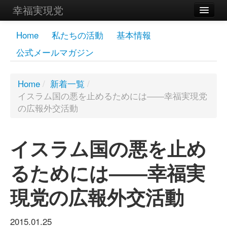
幸福実現党
メンバーズページ
Home
私たちの活動
基本情報
公式メールマガジン
党員
寄付
Home
/
新着一覧
/
イスラム国の悪を止めるためには――幸福実現党
お問い合わせ
の広報外交活動
幸福の科学グループ
イスラム国の悪を止め
るためには――幸福実
現党の広報外交活動
2015.01.25