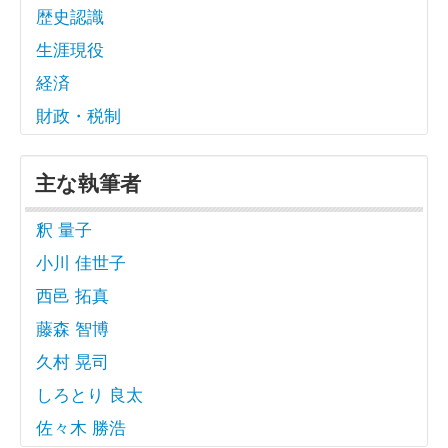
歴史認識
生涯現役
経済
財政・税制
主な執筆者
釈 量子
小川 佳世子
西邑 拓真
藤森 智博
久村 晃司
しろとり 良太
佐々木 勝浩