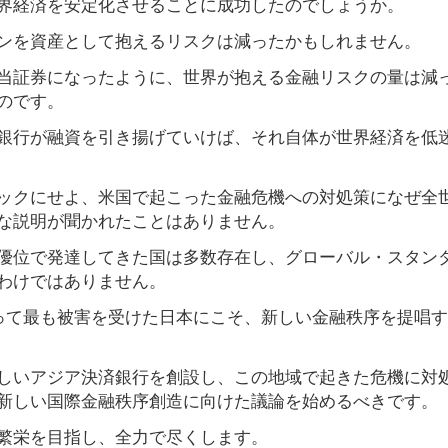
界経済を安定化させることに成功したのでしょうか。
ンを資産として抱えるリスクは減ったかもしれません。
当証券になったように、世界が抱える金融リスクの量は減
のです。
銀行が融資を引き揚げていけば、それ自体が世界経済を低
ックにせよ、米国で起こった金融危機への対処策になぜ全
な説明が聞かれたことはありません。
優位で発達してきた国は多数存在し、グローバル・スタン
わけではありません。
よって最も被害を受けた日本にこそ、新しい金融秩序を提唱
しいアジア決済銀行を創設し、この地域で起きた危機に対
新しい国際金融秩序創造に向けた議論を始めるべきです。
繁栄を目指し、全力で尽くします。