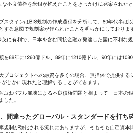
巨大な不良債権を米銀が抱えたことをきっかけに発案された
スタインはBIS規制の作成過程を分析して、80年代半ば
とする意図で規制案が作られたことを明らかにしておりま
た米英に有利で、日本を含む間接金融が発達した国に不利な
8年に1260億ドル、89年に1210億ドル、90年には108
大プロジェクトへの融資を多くの場合、無担保で提供する
クトがじかに現れたと理解することができます。
る頃にはバブル崩壊による不良債権問題と相まって、日本の
ました。
し、間違ったグローバル・スタンダードを打ち
率規制が強化される流れにありますが、そもそも自己資本