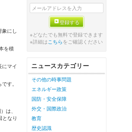
登録する
対象にし
※どなたでも無料で登録できます
※詳細は
こちら
をご確認ください
資本を積
ニュースカテゴリー
長にマイ
その他の時事問題
らです。
エネルギー政策
国防・安全保障
外交・国際政治
制）は、
因となり
教育
歴史認識