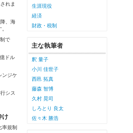
とされま
生涯現役
経済
以降、海
財政・税制
す。
規制で
主な執筆者
0億ドル
釈 量子
小川 佳世子
シンジケ
西邑 拓真
藤森 智博
銀行シス
久村 晃司
しろとり 良太
砕け
佐々木 勝浩
比率規制