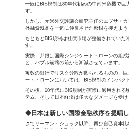
一般にBIS規制は80年代初めの中南米危機で
す。
しかし、元米外交評議会研究主任のエブサ・カブ
外融資残高を一気に伸長させた邦銀を抑えよう
もともとBIS規制は社債市場が整備されてい
す。
実際、邦銀は国際シンジケート・ローンの組成額を8
と、バブル崩壊の前から漸減させています。
複数の銀行でリスク分散が図られるものの、巨
ート・ローンにおいては、BIS規制のインパ
その後、90年代にBIS規制が実際に適用され
テム、そして日本経済は多大なダメージを受け
◆日本は新しい国際金融秩序を提唱
さてリーマン・ショック以降、再び自己資本比