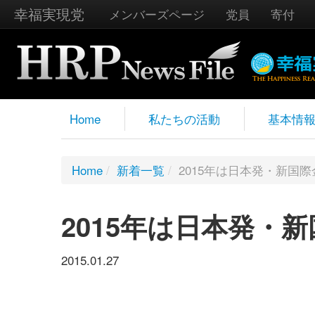
幸福実現党
メンバーズページ
党員
寄付
Home
私たちの活動
基本情
Home
/
新着一覧
/
2015年は日本発・新国
2015年は日本発・
2015.01.27