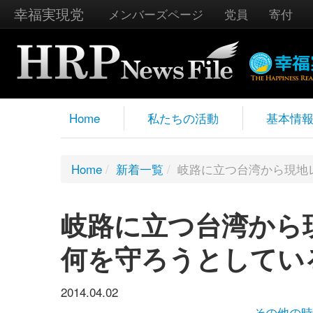
幸福実現党
メンバーズページ
党員
寄付
Home
私たちの活動
基本情
Home
/
新着一覧
/
岐路に立つ台湾から現地
岐路に立つ台湾から
何を守ろうとしてい
2014.04.02
その他の時