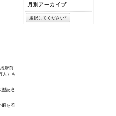
月別アーカイブ
選択してください
総統府前
万人）も
大型記念
い服を着