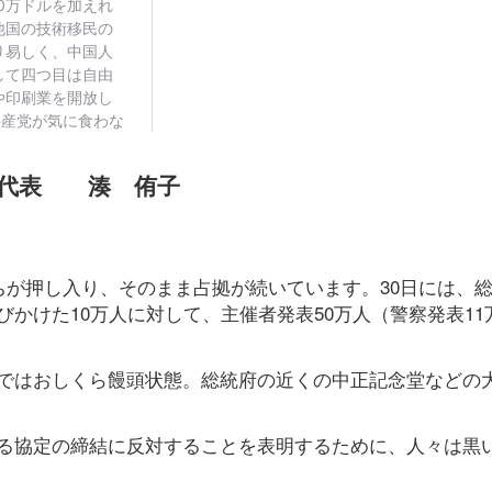
副代表 湊 侑子
ちが押し入り、そのまま占拠が続いています。30日には、
かけた10万人に対して、主催者発表50万人（警察発表11
ではおしくら饅頭状態。総統府の近くの中正記念堂などの
る協定の締結に反対することを表明するために、人々は黒