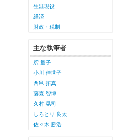
生涯現役
経済
財政・税制
主な執筆者
釈 量子
小川 佳世子
西邑 拓真
藤森 智博
久村 晃司
しろとり 良太
佐々木 勝浩