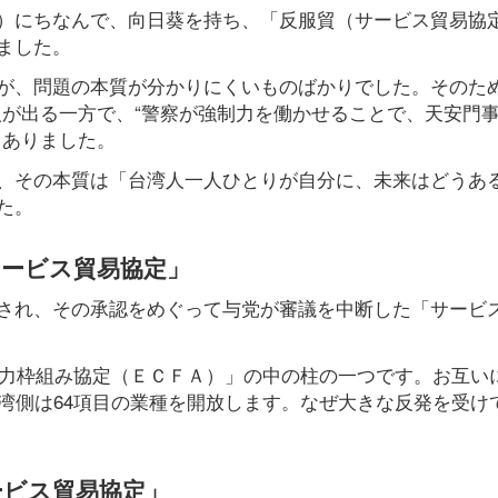
）にちなんで、向日葵を持ち、「反服貿（サービス貿易協
ました。
が、問題の本質が分かりにくいものばかりでした。そのため
人が出る一方で、“警察が強制力を働かせることで、天安門
もありました。
、その本質は「台湾人一人ひとりが自分に、未来はどうあ
た。
サービス貿易協定」
され、その承認をめぐって与党が審議を中断した「サービ
協力枠組み協定（ＥＣＦＡ）」の中の柱の一つです。お互い
湾側は64項目の業種を開放します。なぜ大きな反発を受け
ービス貿易協定」