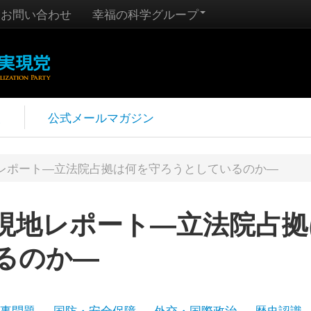
お問い合わせ
幸福の科学グループ
報
公式メールマガジン
レポート―立法院占拠は何を守ろうとしているのか―
現地レポート―立法院占拠
るのか―
事問題
国防・安全保障
外交・国際政治
歴史認識