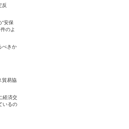
定反
“安保
事件のよ
るべきか
ス貿易協
に経済交
ているの