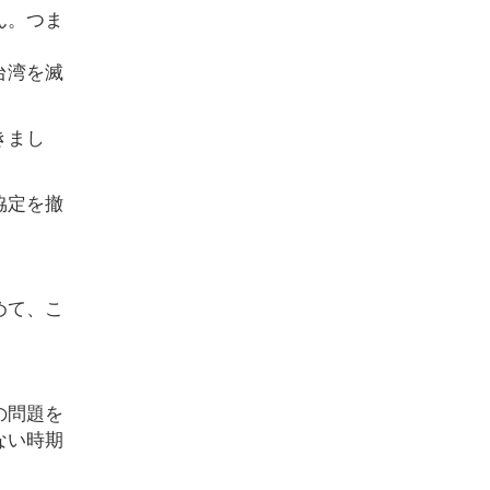
ん。つま
台湾を滅
きまし
協定を撤
めて、こ
の問題を
ない時期