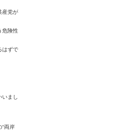
共産党が
う危険性
るはずで
いいまし
」
“両岸