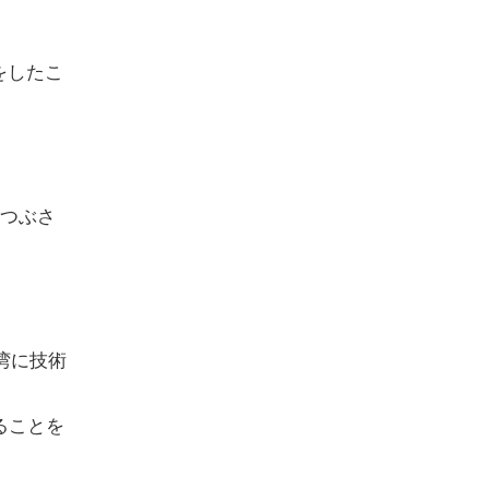
をしたこ
につぶさ
。
湾に技術
。
ることを