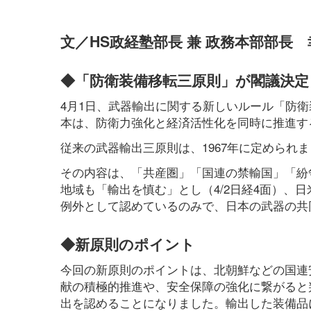
文／HS政経塾部長 兼 政務本部部長
◆「防衛装備移転三原則」が閣議決定
4月1日、武器輸出に関する新しいルール「防
本は、防衛力強化と経済活性化を同時に推進す
従来の武器輸出三原則は、1967年に定められ
その内容は、「共産圏」「国連の禁輸国」「紛
地域も「輸出を慎む」とし（4/2日経4面）、
例外として認めているのみで、日本の武器の共
◆新原則のポイント
今回の新原則のポイントは、北朝鮮などの国連
献の積極的推進や、安全保障の強化に繋がると
出を認めることになりました。輸出した装備品