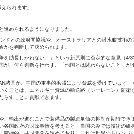
考えられます。
と進められるようになりました。
たインドとの政府間協議や、オーストラリアとの潜水艦技術の
否かを判断して決められます。
を助長しかねない。」という新原則に否定的な意見（4/3
国が、何ら判断を行わず、「他国とは関わらないこと」が
EAN諸国が、中国の軍事的拡張により脅威を受けています。
いくことは、エネルギー資源の輸送路（シーレーン）防衛
たらすことに貢献できます。
や、輸出が進むことで装備品の製造単価の抑制が期待でき
い各国政府の財政事情を考えると、自国のみでは技術の維
、積極的に共同開発を進めており、これは世界のトレンド