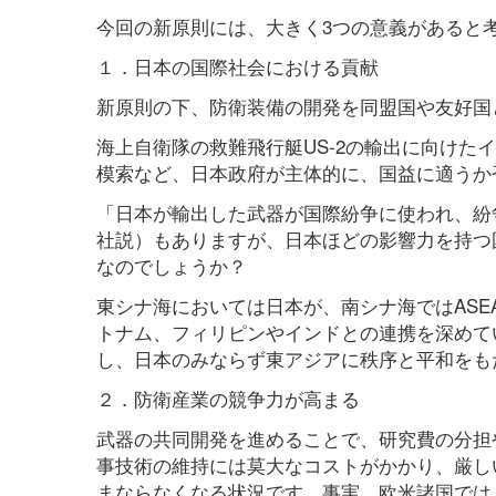
今回の新原則には、大きく3つの意義があると
１．日本の国際社会における貢献
新原則の下、防衛装備の開発を同盟国や友好国
海上自衛隊の救難飛行艇US-2の輸出に向け
模索など、日本政府が主体的に、国益に適うか
「日本が輸出した武器が国際紛争に使われ、紛争
社説）もありますが、日本ほどの影響力を持つ
なのでしょうか？
東シナ海においては日本が、南シナ海ではAS
トナム、フィリピンやインドとの連携を深めて
し、日本のみならず東アジアに秩序と平和をも
２．防衛産業の競争力が高まる
武器の共同開発を進めることで、研究費の分担
事技術の維持には莫大なコストがかかり、厳し
まならなくなる状況です。事実、欧米諸国では