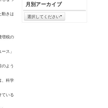
月別アーカイブ
た動きは
選択してください
費増税の
ユース」
前のよう
は、科学
けている