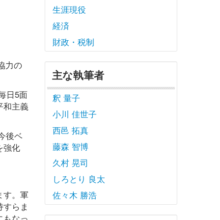
生涯現役
経済
財政・税制
協力の
主な執筆者
毎日5面
釈 量子
平和主義
小川 佳世子
西邑 拓真
今後ベ
藤森 智博
を強化
久村 晃司
しろとり 良太
ます。軍
佐々木 勝浩
持すらま
にもなっ