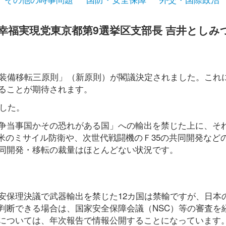
 幸福実現党東京都第9選挙区支部長 吉井としみ
衛装備移転三原則」（新原則）が閣議決定されました。これ
ることが期待されます。
ました。
争当事国かその恐れがある国」への輸出を禁じた上に、そ
日米のミサイル防衛や、次世代戦闘機のＦ35の共同開発などの
同開発・移転の裁量はほとんどない状況です。
安保理決議で武器輸出を禁じた12カ国は禁輸ですが、日本
判断できる場合は、国家安全保障会議（NSC）等の審査を
については、年次報告で情報公開することになっています