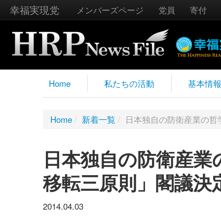
幸福実現党
メンバーズページ
党員
寄付
Home
私たちの活動
基本情
Home
/
新着一覧
/
日本独自の防衛産業の哲
日本独自の防衛産業
移転三原則」閣議決
2014.04.03