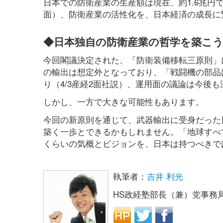
日本での防衛産業の生産額は現在、約1.6兆円で
面）、防衛産業の活性化を、日本経済の成長に
◆日本独自の防衛産業の哲学を築こ
今回閣議決定された、「防衛装備移転三原則」
の輸出は想定外となっており、「戦闘機の部品
り（4/3産経2面社説）、運用面の議論は今後
しかし、一方で大きな可能性もあります。
今回の新原則を通じて、武器輸出に受身だった
築く一歩とできるかもしれません。「地球すべ
くらいの気概とビジョンを、日本は持つべきで
執筆者：
吉井 利光
HS政経塾部長（兼）党事務