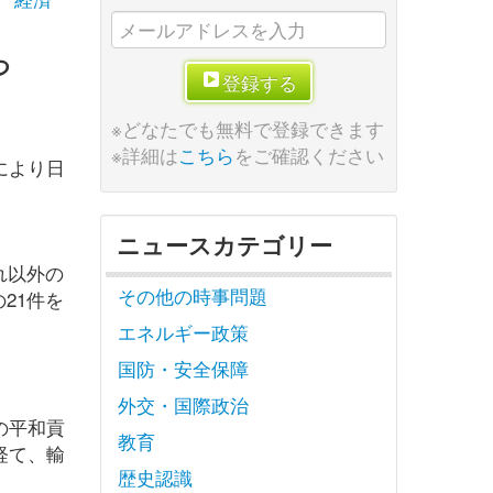
つ
登録する
※どなたでも無料で登録できます
※詳細は
こちら
をご確認ください
により日
ニュースカテゴリー
れ以外の
その他の時事問題
21件を
エネルギー政策
国防・安全保障
外交・国際政治
の平和貢
教育
経て、輸
歴史認識
。