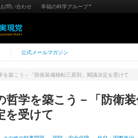
お問い合わせ
幸福の科学グループ
報
公式メールマガジン
学を築こう－「防衛装備移転三原則」閣議決定を受けて
の哲学を築こう－「防衛装
定を受けて
その他の時事問題
国防・安全保障
外交・国際政治