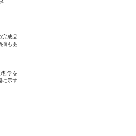
4
の完成品
指摘もあ
の哲学を
国に示す