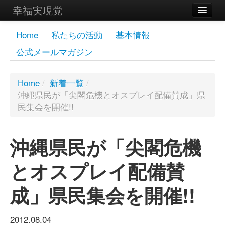
幸福実現党
メンバーズページ
Home
私たちの活動
基本情報
公式メールマガジン
党員
寄付
Home
/
新着一覧
/
沖縄県民が「尖閣危機とオスプレイ配備賛成」県
お問い合わせ
民集会を開催!!
幸福の科学グループ
沖縄県民が「尖閣危機
とオスプレイ配備賛
成」県民集会を開催!!
2012.08.04