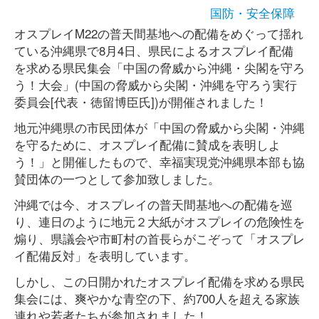
国防・安全保障
オスプレイM22の普天間基地への配備をめぐって揺れ
ている沖縄県で8月4日、県民によるオスプレイ配備
を求める県民集会「中国の脅威から沖縄・尖閣を守ろ
う！大会」(中国の脅威から尖閣・沖縄を守ろう実行
委員会[代表・徳留博臣氏])が開催されました！
地元沖縄県の市民団体が「中国の脅威から尖閣・沖縄
を守るために、オスプレイ配備に賛成を表明しよ
う！」と開催したもので、幸福実現党沖縄県本部も協
賛団体の一つとして参加致しました。
沖縄では今、オスプレイの普天間基地への配備を巡
り、連日のように地元２大紙がオスプレイの危険性を
煽り、県議会や市町村の首長らがこぞって「オスプレ
イ配備反対」を表明しています。
しかし、この日開かれたオスプレイ配備を求める県民
集会には、爽やかな青空の下、約700人を超える家族
連れや若者たちが参加されました！