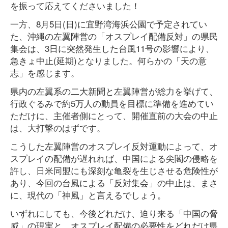
を振って応えてくださいました！
一方、8月5日(日)に宜野湾海浜公園で予定されてい
た、沖縄の左翼陣営の「オスプレイ配備反対」の県民
集会は、3日に突然発生した台風11号の影響により、
急きょ中止(延期)となりました。何らかの「天の意
志」を感じます。
県内の左翼系の二大新聞と左翼陣営が総力を挙げて、
行政ぐるみで約5万人の動員を目標に準備を進めてい
ただけに、主催者側にとって、開催直前の大会の中止
は、大打撃のはずです。
こうした左翼陣営のオスプレイ反対運動によって、オ
スプレイの配備が遅れれば、中国による尖閣の侵略を
許し、日米同盟にも深刻な亀裂を生じさせる危険性が
あり、今回の台風による「反対集会」の中止は、まさ
に、現代の「神風」と言えるでしょう。
いずれにしても、今後どれだけ、迫り来る「中国の脅
威」の現実と、オスプレイ配備の必要性をどれだけ県