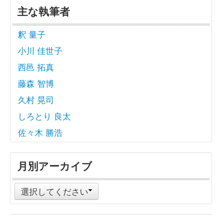
主な執筆者
釈 量子
小川 佳世子
西邑 拓真
藤森 智博
久村 晃司
しろとり 良太
佐々木 勝浩
月別アーカイブ
選択してください