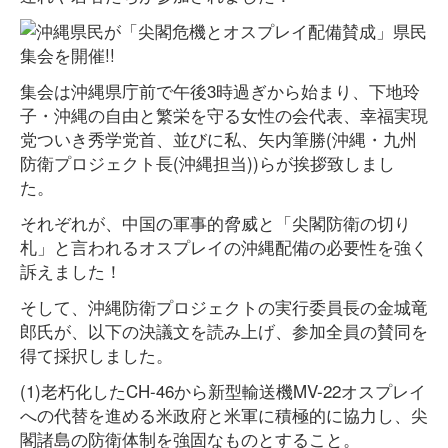
集会は沖縄県庁前で午後3時過ぎから始まり、下地玲
子・沖縄の自由と繁栄を守る女性の会代表、幸福実現
党ついき秀学党首、並びに私、矢内筆勝(沖縄・九州
防衛プロジェクト長(沖縄担当))らが挨拶致しまし
た。
それぞれが、中国の軍事的脅威と「尖閣防衛の切り
札」と言われるオスプレイの沖縄配備の必要性を強く
訴えました！
そして、沖縄防衛プロジェクトの実行委員長の金城竜
郎氏が、以下の決議文を読み上げ、参加全員の賛同を
得て採択しました。
(1)老朽化したCH-46から新型輸送機MV-22オスプレイ
への代替を進める米政府と米軍に積極的に協力し、尖
閣諸島の防衛体制を強固なものとすること。