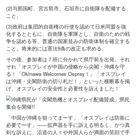
(2)与那国町、宮古島市、石垣市に自衛隊を配備する
こと。
(3)政府は集団的自衛権の行使を認めて日米同盟を強
化するとともに、自衛隊を軍隊とし、自衛のための戦
争を認める等、普通の国家並みの防衛体制を確立する
こと。将来的には憲法9条の改正も求める。
その後、参加者は７班に分かれて県庁前を出発。それ
ぞれ「オスプレイが中国の侵略から尖閣・沖縄を守
る！「Okinawa Welcomes Osprey！」「オスプレイ
は沖縄・尖閣防衛の切り札だ！」といった横断幕を掲
げ、オスプレイの安全性と必要性を訴えました！
「中国が沖縄を狙ってまーす」「オスプレイは防衛に
必要でーす」――拡声器を手に訴える明るく、かつ真
剣な訴えに、沿道の人々や外国人らが満面の笑顔で手