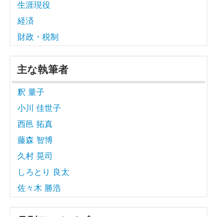
生涯現役
経済
財政・税制
主な執筆者
釈 量子
小川 佳世子
西邑 拓真
藤森 智博
久村 晃司
しろとり 良太
佐々木 勝浩