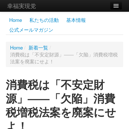
幸福実現党
メンバーズページ
Home
私たちの活動
基本情報
公式メールマガジン
党員
寄付
Home
/
新着一覧
/
消費税は「不安定財源」――「欠陥」消費税増税
お問い合わせ
法案を廃案にせよ！
幸福の科学グループ
消費税は「不安定財
源」――「欠陥」消費
税増税法案を廃案にせ
よ！