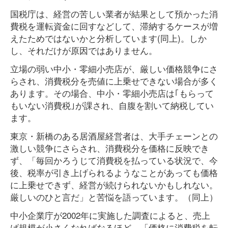
国税庁は、経営の苦しい業者が結果として預かった消
費税を運転資金に回すなどして、滞納するケースが増
えたためではないかと分析しています(同上)。しか
し、それだけが原因ではありません。
立場の弱い中小・零細小売店が、厳しい価格競争にさ
らされ、消費税分を売値に上乗せできない場合が多く
あります。その場合、中小・零細小売店は｢もらって
もいない消費税｣が課され、自腹を割いて納税してい
ます。
東京・新橋のある居酒屋経営者は、大手チェーンとの
激しい競争にさらされ、消費税分を価格に反映でき
ず、「毎回かろうじて消費税を払っている状況で、今
後、税率が引き上げられるようなことがあっても価格
に上乗せできず、経営が続けられないかもしれない。
厳しいのひと言だ」と苦悩を語っています。（同上）
中小企業庁が2002年に実施した調査によると、売上
げ規模が小さくなればなるほど、「価格に消費税を転