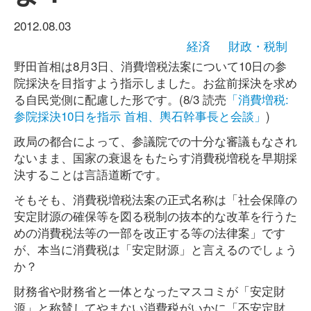
2012.08.03
経済
財政・税制
野田首相は8月3日、消費増税法案について10日の参
院採決を目指すよう指示しました。お盆前採決を求め
る自民党側に配慮した形です。(8/3 読売
「消費増税:
参院採決10日を指示 首相、輿石幹事長と会談」
)
政局の都合によって、参議院での十分な審議もなされ
ないまま、国家の衰退をもたらす消費税増税を早期採
決することは言語道断です。
そもそも、消費税増税法案の正式名称は「社会保障の
安定財源の確保等を図る税制の抜本的な改革を行うた
めの消費税法等の一部を改正する等の法律案」です
が、本当に消費税は「安定財源」と言えるのでしょう
か？
財務省や財務省と一体となったマスコミが「安定財
源」と称賛してやまない消費税がいかに「不安定財