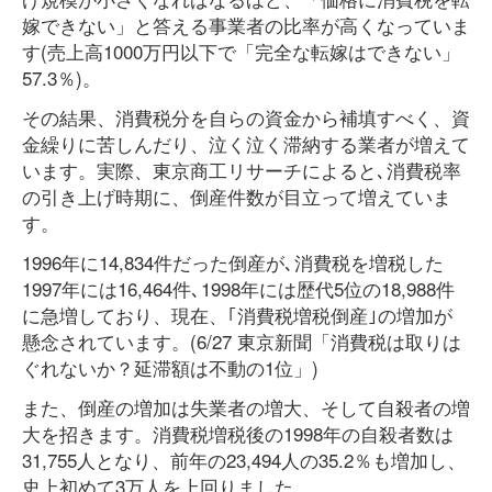
嫁できない」と答える事業者の比率が高くなっていま
す(売上高1000万円以下で「完全な転嫁はできない」
57.3％)。
その結果、消費税分を自らの資金から補填すべく、資
金繰りに苦しんだり、泣く泣く滞納する業者が増えて
います。実際、東京商工リサーチによると､消費税率
の引き上げ時期に、倒産件数が目立って増えていま
す。
1996年に14,834件だった倒産が､消費税を増税した
1997年には16,464件､1998年には歴代5位の18,988件
に急増しており、現在、｢消費税増税倒産｣の増加が
懸念されています。(6/27 東京新聞「消費税は取りは
ぐれないか？延滞額は不動の1位」)
また、倒産の増加は失業者の増大、そして自殺者の増
大を招きます。消費税増税後の1998年の自殺者数は
31,755人となり、前年の23,494人の35.2％も増加し、
史上初めて3万人を上回りました。