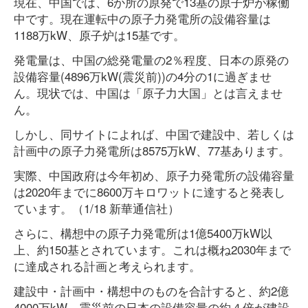
現在、中国では、6か所の原発で13基の原子炉が稼働
中です。現在運転中の原子力発電所の設備容量は
1188万kW、原子炉は15基です。
発電量は、中国の総発電量の2％程度、日本の原発の
設備容量(4896万kW(震災前))の4分の1に過ぎませ
ん。現状では、中国は「原子力大国」とは言えませ
ん。
しかし、同サイトによれば、中国で建設中、若しくは
計画中の原子力発電所は8575万kW、77基あります。
実際、中国政府は今年初め、原子力発電所の設備容量
は2020年までに8600万キロワットに達すると発表し
ています。（1/18 新華通信社）
さらに、構想中の原子力発電所は1億5400万kW以
上、約150基とされています。これは概ね2030年まで
に達成される計画と考えられます。
建設中・計画中・構想中のものを合計すると、約2億
4000万kW、震災前の日本の設備容量の約４倍が建設