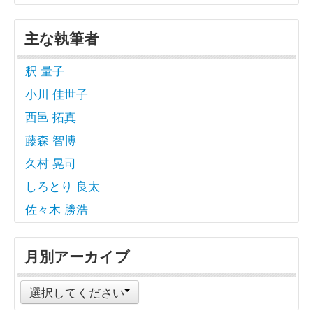
主な執筆者
釈 量子
小川 佳世子
西邑 拓真
藤森 智博
久村 晃司
しろとり 良太
佐々木 勝浩
月別アーカイブ
選択してください