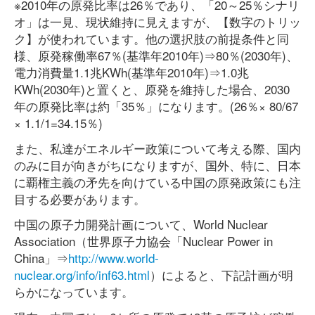
※2010年の原発比率は26％であり、「20～25％シナリ
オ」は一見、現状維持に見えますが、【数字のトリッ
ク】が使われています。他の選択肢の前提条件と同
様、原発稼働率67％(基準年2010年)⇒80％(2030年)、
電力消費量1.1兆KWh(基準年2010年)⇒1.0兆
KWh(2030年)と置くと、原発を維持した場合、2030
年の原発比率は約「35％」になります。(26％× 80/67
× 1.1/1=34.15％)
また、私達がエネルギー政策について考える際、国内
のみに目が向きがちになりますが、国外、特に、日本
に覇権主義の矛先を向けている中国の原発政策にも注
目する必要があります。
中国の原子力開発計画について、World Nuclear
Association（世界原子力協会「Nuclear Power in
China」⇒
http://www.world-
nuclear.org/info/inf63.html
）によると、下記計画が明
らかになっています。