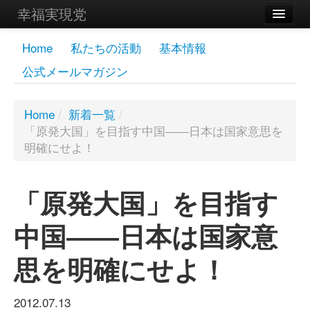
幸福実現党
メンバーズページ
Home
私たちの活動
基本情報
公式メールマガジン
党員
寄付
Home
/
新着一覧
/
「原発大国」を目指す中国――日本は国家意思を
お問い合わせ
明確にせよ！
幸福の科学グループ
「原発大国」を目指す
中国――日本は国家意
思を明確にせよ！
2012.07.13