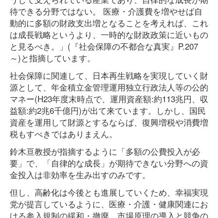
待できる分野ではない。 医療・介護費を増やせば自
動的に多額の財政支出増となることを考えれば、これ
は成長戦略というより、一時的な財政政策に近いもの
と見るべき。」(『社会保障の不都合な真実』P.207
～)と指摘しています。
社会保障に関連して、日本再生戦略を実現していく財
源として、年金積立金管理運用独立行政法人等の公的
マネー(H23年度末時点で、運用資産額:約113兆円、収
益額:約2兆6千億円)が出て来ています。しかし、国民
資産を運用して財源とするならば、復興増税や消費増
税もすべきではありまえん。
鈴木亘教授が指摘するように「多額の公費投入が必
要」で、「自律的な成長」が期待できない分野への資
金投入は非効率を生み出すのみです。
但し、高齢化は今後とも進展していくため、幸福実現
党が提言しているように、医療・介護・健康関連にお
ける参入規制の緩和・撤廃、市場原理の導入と競争の