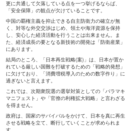
更に共通して欠落している点を一つ挙げるならば、
「安全保障」の観点が欠けていることです。
中国の覇権主義を抑止できる自主防衛力の確立が無
く、対等な外交交渉はじめ、領土や海洋資源を保持
し、安心した経済活動を行うことは出来ません。ま
た、経済成長の要となる新技術の開発は「防衛産業」
にあります。
結局のところ、「日本再生戦略(案)」は、日本が置か
れている厳しい国難を打破するための「戦略的発想」
に欠けており、「消費増税導入のための数字作り」に
過ぎないと言えます。
これでは、次期衆院選の選挙対策としての「バラマキ
マニフェスト」や「官僚の利権拡大戦略」と言わざる
を得ません。
政府は、国家のサバイバルをかけて、日本を真に再生
させる戦略を立て、断行していくことが求められま
す。