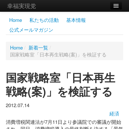
幸福実現党
メンバーズページ
Home
私たちの活動
基本情報
公式メールマガジン
党員
寄付
Home
/
新着一覧
/
国家戦略室「日本再生戦略(案)」を検証する
お問い合わせ
幸福の科学グループ
国家戦略室「日本再生
戦略(案)」を検証する
2012.07.14
経済
消費増税関連法が7月11日より参議院での審議が開始
され、同日、消費増税導入の最終判断を決する「景気