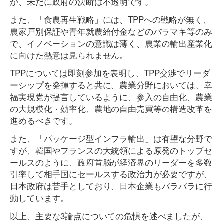
が、未だに政府の決断は不透明です。
また、「食農再生戦略」には、TPPへの戦略が無く、
農家戸別保証や青年就農給付金などのバラマキ等のみ
で、イノベーションの意識は薄く、農業の輸出産業化
に向けた熱意は見られません。
TPPについては即刻参加を表明し、TPP交渉でリーダ
ーシップを発揮すると共に、農業分野においては、幸
福実現党が提言しているように、参入の自由化、農業
の大規模化・効率化、農地の自由売買等の構造改革を
進めるべきです。
また、「パッケージ型インフラ輸出」は有望な分野で
すが、韓国やフランスの大統領による原発のトップセ
ールスのように、政府首脳が経済界のリーダーを多数
引率して相手国にセールスする政治力が必要ですが、
日本政府は苦手としており、日本企業もバラバラに行
動しています。
以上、主要な3論点についての危惧を述べましたが、