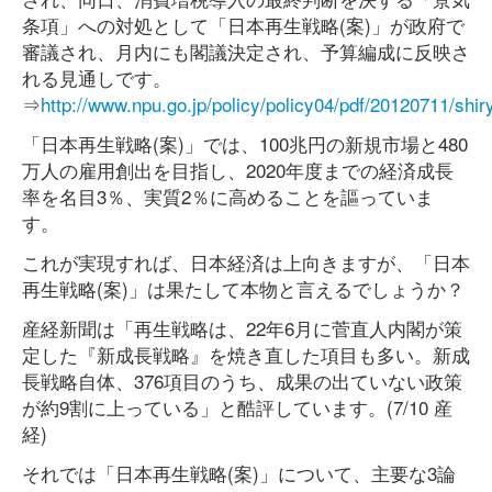
条項」への対処として「日本再生戦略(案)」が政府で
審議され、月内にも閣議決定され、予算編成に反映さ
れる見通しです。
⇒
http://www.npu.go.jp/policy/policy04/pdf/20120711/shir
「日本再生戦略(案)」では、100兆円の新規市場と480
万人の雇用創出を目指し、2020年度までの経済成長
率を名目3％、実質2％に高めることを謳っていま
す。
これが実現すれば、日本経済は上向きますが、「日本
再生戦略(案)」は果たして本物と言えるでしょうか？
産経新聞は「再生戦略は、22年6月に菅直人内閣が策
定した『新成長戦略』を焼き直した項目も多い。新成
長戦略自体、376項目のうち、成果の出ていない政策
が約9割に上っている」と酷評しています。(7/10 産
経)
それでは「日本再生戦略(案)」について、主要な3論