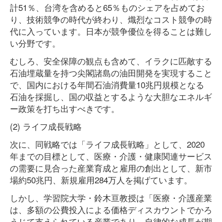
計51％、台湾を含めると65％ものシェアを占めてお
り、技術競争の時代が終わり、熾烈なコスト競争の時
代に入っています。日本が競争優位を得ることは難し
い分野です。
むしろ、安全保障の観点も含めて、イラクに匹敵する
石油埋蔵量を持つ尖閣諸島の油田開発を実現すること
で、国内における年間石油消費量10兆円規模となる
石油を採掘し、国の収益とするような大胆なエネルギ
ー政策を打ち出すべきです。
(2) ライフ成長戦略
次に、同戦略では「ライフ成長戦略」として、2020
年までの目標として、医療・介護・健康関連サービス
の需要に見合った産業育成と雇用の創出として、新市
場約50兆円、新規雇用284万人を掲げています。
しかし、学習院大学・鈴木亘教授は「医療・介護産業
は、多額の公費投入による価格ディスカウントでかろ
うじて支えられている産業であり、自律的な成長が期