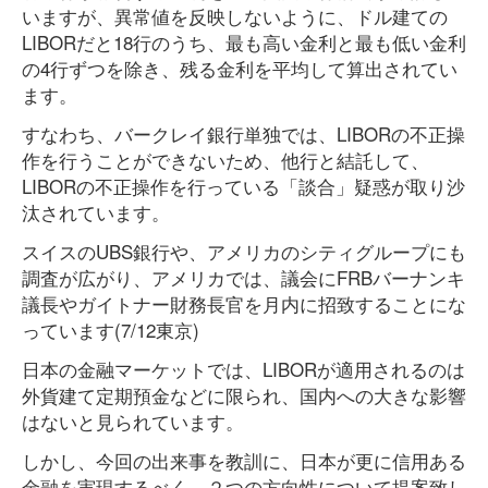
いますが、異常値を反映しないように、ドル建ての
LIBORだと18行のうち、最も高い金利と最も低い金利
の4行ずつを除き、残る金利を平均して算出されてい
ます。
すなわち、バークレイ銀行単独では、LIBORの不正操
作を行うことができないため、他行と結託して、
LIBORの不正操作を行っている「談合」疑惑が取り沙
汰されています。
スイスのUBS銀行や、アメリカのシティグループにも
調査が広がり、アメリカでは、議会にFRBバーナンキ
議長やガイトナー財務長官を月内に招致することにな
っています(7/12東京)
日本の金融マーケットでは、LIBORが適用されるのは
外貨建て定期預金などに限られ、国内への大きな影響
はないと見られています。
しかし、今回の出来事を教訓に、日本が更に信用ある
金融を実現するべく、２つの方向性について提案致し