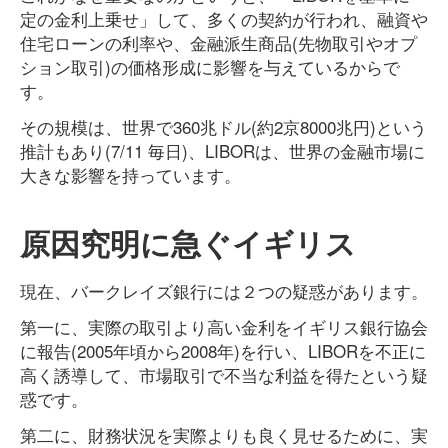
定の金利上乗せ」して、多くの契約が行われ、融資や
住宅ローンの利率や、金融派生商品(先物取引やオプ
ション取引)の価格形成に影響を与えているからで
す。
その規模は、世界で360兆ドル(約2京8000兆円)という
推計もあり(7/11 毎日)、LIBORは、世界の金融市場に
大きな影響を持っています。
原因究明に急ぐイギリス
現在、バークレイズ銀行には２つの疑惑があります。
第一に、実際の取引より高い金利をイギリス銀行協会
に報告(2005年頃から2008年)を行い、LIBORを不正に
高く誘導して、市場取引で不当な利益を得たという疑
惑です。
第二に、財務状況を実際よりも良く見せるために、実