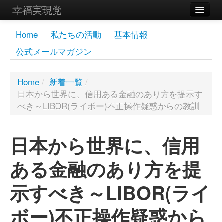
幸福実現党
メンバーズページ
Home
私たちの活動
基本情報
公式メールマガジン
党員
寄付
Home
/
新着一覧
/
日本から世界に、信用ある金融のあり方を提示す
お問い合わせ
べき～LIBOR(ライボー)不正操作疑惑からの教訓
幸福の科学グループ
日本から世界に、信用
ある金融のあり方を提
示すべき～LIBOR(ライ
ボー)不正操作疑惑から