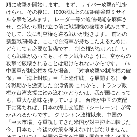
順に攻撃を開始します。 まず、サイバー攻撃が仕掛
けられ、その後に、1000発以上の短距離弾道ミサイ
ルを撃ち込みます。 レーダー等の通信機能を麻痺さ
せ、空港から飛び立つ前に戦闘機の破壊を試みます。
そして、次に制空権を巡る戦いが起きます。 前述の
新型戦闘機は、ここで台湾軍が持ちこたえるために、
どうしても必要な装備です。 制空権がなければ、い
くら戦車があっても、イラク戦争のように、空からの
攻撃で破壊されることは避けられないからです。 （※
中国軍が制空権を得た場合、「対地攻撃や制海権の確
保」⇒「海上封鎖」⇒「上陸作戦」を展開する） ◆
冷戦期から激変した台湾情勢 これから、トランプ政
権が台湾支援に踏み込むかどうかは、我が国にとって
も、重大な意味を持っています。 台湾が中国の支配
下に落ちれば、日本の海上交通路（シーレーン）が脅
かされるからです。 クリントン政権以来、中国の
「巨大市場」を重視してきた米国が対中抑止に転じた
今、日本も、今後の対策を考えなければなりません。
そのためには、米国や日本が中国と国交を結んだ頃と