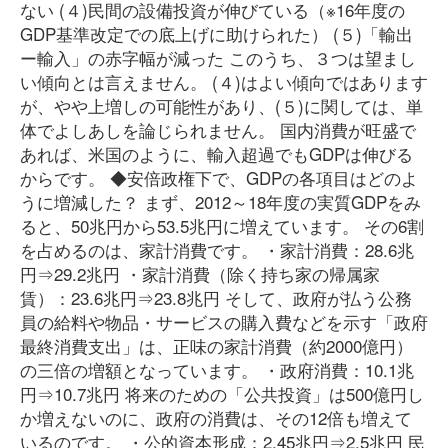
ない (４)民間の設備投資が伸びている（※16年度の
GDP基準改定での底上げに助けられた） (５)「輸出
ー輸入」の赤字幅が減った このうち、３つは望まし
い傾向とは言えません。 (４)はよい傾向ではあります
が、やや上増しの可能性があり、(５)に関しては、単
体でよしあしを論じられません。 国内消費が旺盛で
あれば、米国のように、輸入超過でもGDPは伸びる
からです。 ◆安倍政権下で、GDPの各項目はどのよ
うに増減した？ まず、2012～18年度の実質GDPをみ
ると、50兆円から53.5兆円に増えています。 その6割
を占めるのは、家計消費です。 ・家計消費：28.6兆
円⇒29.2兆円 ・家計消費（除く持ち家の帰属家
賃）：23.6兆円⇒23.8兆円 そして、政府が払う公務
員の給料や物品・サービスの購入費などを示す「政府
最終消費支出」は、正味の家計消費（約2000億円）
の三倍の増額となっています。 ・政府消費：10.1兆
円⇒10.7兆円 将来のための「公共投資」は500億円し
か増えないのに、政府の消費は、その12倍も増えて
いるのです。 ・公的資本形成：2.45兆円⇒2.5兆円 民