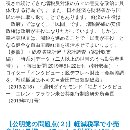
視され続けてきた増税反対派の方々の意見を政治に具
体化する行為です。 また、日本経済を財務省から国
民の手に取り返すことでもあります。 経済の主役は
「政府」ではなく、「民間」です。 増税路線の安倍
政権は政府が主役になりたがっています。 しかし、
幸福実現党は、減税を進めることで「民間が主役」と
なる健全な自由主義経済を復活させてまいります。
【参照】 ・総務省統計局「家計調査（家計収支
編） 時系列データ（二人以上の世帯のうち勤労者世
帯）」 ・毎日新聞 2019年5月22日付（朝刊5面） ・
ロイター「インタビュー：脱デフレへ財政・金融協調
を、増税撤回は不可欠＝岩田前日銀副総裁」
（2019/2/18） ・週刊ダイヤモンド「独占インタビュ
ー エレン・ブラウン米公共銀行制度研究所会長」
（2019年7月号）
【公明党の問題点(２)】軽減税率で小売