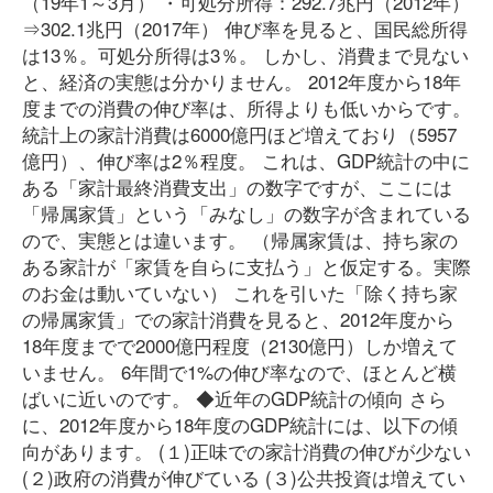
（19年1～3月） ・可処分所得：292.7兆円（2012年）
⇒302.1兆円（2017年） 伸び率を見ると、国民総所得
は13％。可処分所得は3％。 しかし、消費まで見ない
と、経済の実態は分かりません。 2012年度から18年
度までの消費の伸び率は、所得よりも低いからです。
統計上の家計消費は6000億円ほど増えており（5957
億円）、伸び率は2％程度。 これは、GDP統計の中に
ある「家計最終消費支出」の数字ですが、ここには
「帰属家賃」という「みなし」の数字が含まれている
ので、実態とは違います。 （帰属家賃は、持ち家の
ある家計が「家賃を自らに支払う」と仮定する。実際
のお金は動いていない） これを引いた「除く持ち家
の帰属家賃」での家計消費を見ると、2012年度から
18年度までで2000億円程度（2130億円）しか増えて
いません。 6年間で1%の伸び率なので、ほとんど横
ばいに近いのです。 ◆近年のGDP統計の傾向 さら
に、2012年度から18年度のGDP統計には、以下の傾
向があります。 (１)正味での家計消費の伸びが少ない
(２)政府の消費が伸びている (３)公共投資は増えてい