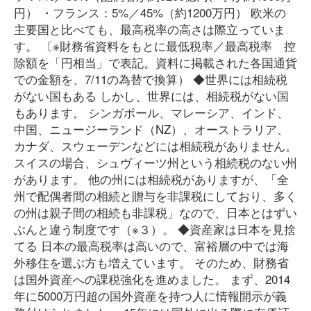
円） ・フランス：5%／45%（約1200万円） 欧米の
主要国と比べても、最高税率の高さは際立っていま
す。 〔※財務省資料をもとに最低税率／最高税率 控
除額を「円相当」で表記。資料に掲載された各国通貨
での金額を、7/11の為替で換算） ◆世界には相続税
がない国もある しかし、世界には、相続税がない国
もあります。 シンガポール、マレーシア、インド、
中国、ニュージーランド（NZ）、オーストラリア、
カナダ、スウェーデンなどには相続税がありません。
スイスの場合、シュヴィーツ州という相続税のない州
があります。 他の州には相続税がありますが、「全
州で配偶者間の相続と贈与を非課税にしており、多く
の州は親子間の相続も非課税」なので、日本とはずい
ぶんと違う制度です（※３）。 ◆資産家は日本を見捨
てる 日本の最高税率は高いので、富裕層の中では海
外移住を選ぶ方も増えています。 そのため、財務省
は国外資産への課税強化を進めました。 まず、2014
年に5000万円超の国外資産を持つ人に情報開示が義