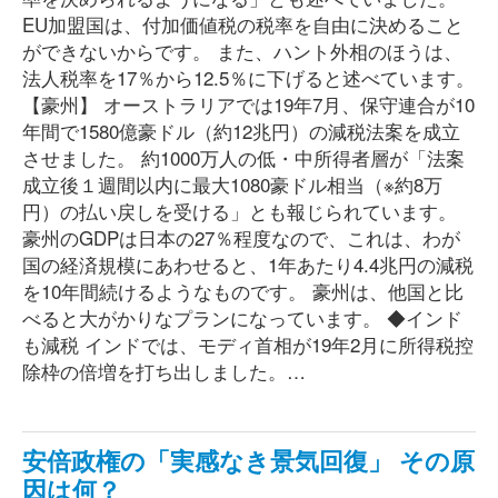
EU加盟国は、付加価値税の税率を自由に決めること
ができないからです。 また、ハント外相のほうは、
法人税率を17％から12.5％に下げると述べています。
【豪州】 オーストラリアでは19年7月、保守連合が10
年間で1580億豪ドル（約12兆円）の減税法案を成立
させました。 約1000万人の低・中所得者層が「法案
成立後１週間以内に最大1080豪ドル相当（※約8万
円）の払い戻しを受ける」とも報じられています。
豪州のGDPは日本の27％程度なので、これは、わが
国の経済規模にあわせると、1年あたり4.4兆円の減税
を10年間続けるようなものです。 豪州は、他国と比
べると大がかりなプランになっています。 ◆インド
も減税 インドでは、モディ首相が19年2月に所得税控
除枠の倍増を打ち出しました。…
安倍政権の「実感なき景気回復」 その原
因は何？