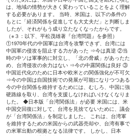
は、地域の情勢が大きく変わっていることをよく理解
する必要があります。 当時、米国は、以下の条件の
もとに「経済関係を促進しても大丈夫だ」と判断しま
したが、それがもう成り立たなくなったからです。
（※３：以下、平松茂雄著『台湾問題』を参照）
①1970年代の中国軍は台湾を攻撃できず、台湾には
中国軍の侵攻を阻止する力があった ⇒今は真逆 ②当
時の中ソは軍事的に対立し、「北の脅威」があったた
め、台湾侵攻の余力はない ⇒今の中露関係は良好 ③
中国近代化のために日本や欧米との関係強化が不可欠
⇒今の中国は自国技術での発展が可能になりつつある
今の中台関係を維持するためには、むしろ、中国に強
硬路線を取り、台湾を支援しなければいけなくなりま
した。 ◆日本版「台湾関係法」が必要 米国には、米
中国交回復に対して、台湾を見捨てないために、議会
が「台湾関係法」を制定しました。 これは、台湾軍
を維持するための米国からの武器売却や、台湾有事で
の米軍出動の根拠となる法律です。 しかし、日本