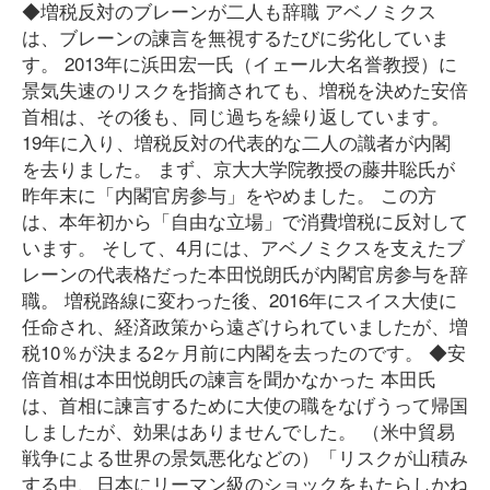
◆増税反対のブレーンが二人も辞職 アベノミクス
は、ブレーンの諫言を無視するたびに劣化していま
す。 2013年に浜田宏一氏（イェール大名誉教授）に
景気失速のリスクを指摘されても、増税を決めた安倍
首相は、その後も、同じ過ちを繰り返しています。
19年に入り、増税反対の代表的な二人の識者が内閣
を去りました。 まず、京大大学院教授の藤井聡氏が
昨年末に「内閣官房参与」をやめました。 この方
は、本年初から「自由な立場」で消費増税に反対して
います。 そして、4月には、アベノミクスを支えたブ
レーンの代表格だった本田悦朗氏が内閣官房参与を辞
職。 増税路線に変わった後、2016年にスイス大使に
任命され、経済政策から遠ざけられていましたが、増
税10％が決まる2ヶ月前に内閣を去ったのです。 ◆安
倍首相は本田悦朗氏の諫言を聞かなかった 本田氏
は、首相に諫言するために大使の職をなげうって帰国
しましたが、効果はありませんでした。 （米中貿易
戦争による世界の景気悪化などの）「リスクが山積み
する中、日本にリーマン級のショックをもたらしかね