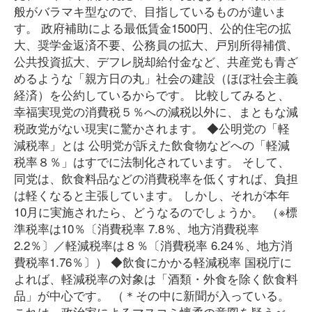
般がバラマキ型なので、目指しているものが違いま
す。 政府補助による最低賃金1500円、公的住宅の拡
大、奨学金返済不要、公務員の拡大、戸別所得補償、
公共投資拡大、デフレ脱却給付金など、共産党も青ざ
めるような「親方日の丸」社会の建設（ほぼ社会主義
経済）を公約しているからです。 比較してみると、
幸福実現党の消費税５％への減税以外に、まともな減
税政党がない現実に驚かされます。 ◆公明党の「軽
減税率」とは 公明党が訴えた飲食物などへの「軽減
税率８％」はすでに法制化されています。 そして、
同党は、飲食料品などの消費税率を低くすれば、負担
は軽くなると主張しています。 しかし、それが本年
10月に実施されたら、どうなるのでしょうか。 （※標
準税率は10％〔消費税率 7.8％、地方消費税率
2.2％〕／軽減税率は８％〔消費税率 6.24％、地方消
費税率1.76％〕） ◆飲食にかかる軽減税率 国税庁に
よれば、軽減税率の対象は「酒類・外食を除く飲食料
品」が中心です。 （＊その中に新聞が入っている。
これは、政治家によるマスコミ懐柔の意図を疑うべ