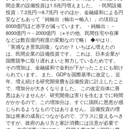
間企業の設備投資は1.5兆円増えました。 ・民間設備
投資：7.2兆円⇒8.7兆円 そのほか、金融緩和による円
安などもあって「純輸出（輸出ー輸入）」の項目は
6000億円ほど赤字が減っています。 ・純輸出：－
8000億円⇒－2000億円 （※その他、民間住宅や在庫
などは数百億円程度の変動なので略） ◆やはり、
「実感なき景気回復」なのか？ いちばん増えたの
は、民間企業の設備投資です。 これは、日本企業が
国際競争に取り遅れまいと努力しているためです。
その増加は、金融緩和で金利が下がったことにも助け
られています。 また、GDPを国際基準に改定し、近
年、増え続ける研究開発費を設備投資に計上したこと
で、増加分が大きくなりました。 この改定自体に善
悪はありませんが、研究開発は実りを生むまでに時間
がかかるので、この増加分は、すぐに国民に恩恵が感
じられるようなものではありません。 設備投資の増
加は将来の成長につながるので、プラスに捉えるべき
ですが、政府のあり方と家計消費には注意が必要で