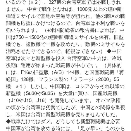
いるので（※２）、327機の台湾空軍では応戦しきれ
ません。 中台で戦争となれば、1000発以上の短距離
弾道ミサイルで基地や空港等が狙われ、他の戦区の戦
闘機も応援にかけつけるので、台湾軍は不利な戦いを
強いられます。 （※米国防総省の報告書によれば、中
国は750～1500発の短距離弾道ミサイルを保有。旧型
機でも、複数機で一機を攻めたり、敵機のミサイルを
消耗させたりできるので、軽視はできない） ◆中国
空軍は次々と新型機を投入 台湾空軍の主力は、冷戦
後期に運用が始まった戦闘機が中心です。 （具体的
には、F16の旧型版（A/B）144機、と国産戦闘機「蒋
経国」128機、フランス製の「ミラージュ2000」55
機 ※１） しかし、中国軍は、ロシアからそれ以降の
新型機（Su30やSu35）を大量に買い、国産戦闘機
（J10やJ15、J16）も開発しています。 オバマ政権
の頃から台湾軍は劣勢でしたが、中国との関係を重視
し、米国は台湾に新型戦闘機を売りませんでした。
◆戦車だけではダメ。どうしても新型戦闘機は必要
中国軍が台湾を攻める時には、「足が早い」ものから