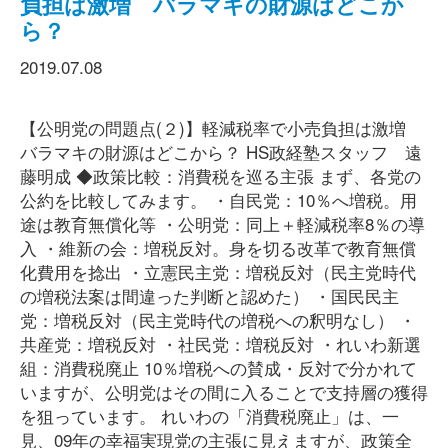
負担は激増 バラマキの財源はどこか
ら？
2019.07.08
【公明党の問題点(２)】軽減税率で小売負担は激増
バラマキの財源はどこから？ HS政経塾スタッフ 遠
藤明成 ◆政策比較：消費税を巡る主張 まず、各党の
公約を比較してみます。 ・自民党：10％へ増税。用
途は教育無償化等 ・公明党：同上＋軽減税率8％の導
入 ・維新の会：増税反対。身を切る改革で教育無償
化費用を捻出 ・立憲民主党：増税反対（民主党時代
の増税法案は間違った判断と認めた） ・国民民主
党：増税反対（民主党時代の増税への釈明なし） ・
共産党：増税反対 ・社民党：増税反対 ・れいわ新選
組：消費税廃止 10％増税への賛成・反対で分かれて
いますが、公明党はその間に入ることで支持層の獲得
を狙っています。 れいわの「消費税廃止」は、一
見、09年の幸福実現党の主張に見えますが、政策全