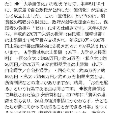
た〕 ◆「大学無償化」の現状 そして、本年5月10日
に、衆院選で自公政権が公約した「無償化」が法案と
して成立しました。 この「無償化」というのは、消
費税の増収分を財源に、政府が就学支援金を出し、保
護者の負担を「ゼロ」にする仕組みです。 来年4月か
ら、年収約270万円未満の世帯（住民税非課税世帯）
は上限額まで教育費を支援され、年収270万～380万
円未満の世帯は段階的に支援されることが見込まれて
います。 ★学費減免の上限額 （以下、入学金／授業
料） ・国公立大：約28万円／約54万円 ・私立大：約
26万円／約70万円 ★給付型奨学金の上限額 （以下、
自宅通学／自宅外通学） ・国公立大：約35万円／約
80万円 ・私大：約46万円／約91万円 旧民主党とは、
所得制限などの違いがありますが、結局、「お金を配
る」という行為である点は同じです。 ◆教育無償化
で無視された論点 安倍首相は、2017年に「貧困の連
鎖を断ち切り、家庭の経済事情にかかわらず、子ども
たちが夢に向かって頑張ることができる日本」をつく
るという名目で、無償化推進に転じました。 教育の