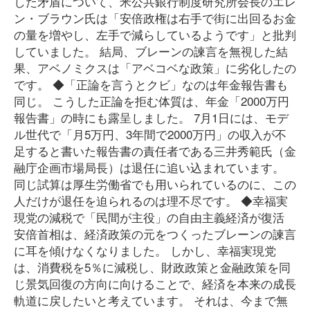
した矛盾について、米公共銀行制度研究所会長のエレ
ン・ブラウン氏は「安倍政権は右手で街に出回るお金
の量を増やし、左手で減らしているようです」と批判
していました。 結局、ブレーンの諫言を無視した結
果、アベノミクスは「アベコベな政策」に劣化したの
です。 ◆「正論を言うとクビ」なのは年金報告書も
同じ。 こうした正論を拒む体質は、年金「2000万円
報告書」の時にも露呈しました。 7月1日には、モデ
ル世代で「月5万円、3年間で2000万円」の収入が不
足すると書いた報告書の責任者である三井秀範氏（金
融庁企画市場局長）は退任に追い込まれています。
同じ試算は厚生労働省でも用いられているのに、この
人だけが退任を迫られるのは理不尽です。 ◆幸福実
現党の減税で「民間が主役」の自由主義経済が復活
安倍首相は、経済政策の元をつくったブレーンの諫言
に耳を傾けなくなりました。 しかし、幸福実現党
は、消費税を5％に減税し、財政政策と金融政策を同
じ景気回復の方向に向けることで、経済を本来の成長
軌道に戻したいと考えています。 それは、今まで無