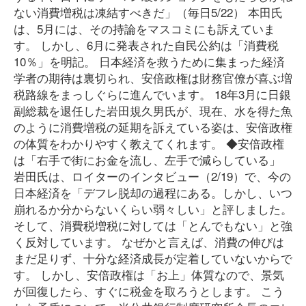
ない消費増税は凍結すべきだ」（毎日5/22） 本田氏
は、5月には、その持論をマスコミにも訴えていま
す。 しかし、6月に発表された自民公約は「消費税
10％」を明記。 日本経済を救うために集まった経済
学者の期待は裏切られ、安倍政権は財務官僚が喜ぶ増
税路線をまっしぐらに進んでいます。 18年3月に日銀
副総裁を退任した岩田規久男氏が、現在、水を得た魚
のように消費増税の延期を訴えている姿は、安倍政権
の体質をわかりやすく教えてくれます。 ◆安倍政権
は「右手で街にお金を流し、左手で減らしている」
岩田氏は、ロイターのインタビュー（2/19）で、今の
日本経済を「デフレ脱却の過程にある。しかし、いつ
崩れるか分からないくらい弱々しい」と評しました。
そして、消費税増税に対しては「とんでもない」と強
く反対しています。 なぜかと言えば、消費の伸びは
まだ足りず、十分な経済成長が定着していないからで
す。 しかし、安倍政権は「お上」体質なので、景気
が回復したら、すぐに税金を取ろうとします。 こう