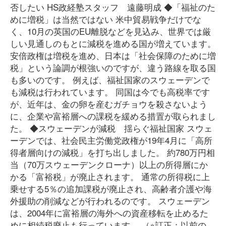
否したい HS政経塾スタッフ 遠藤明成 ◆「福祉のた
めに増税」は当然ではない 米中貿易戦争だけでな
く、10月の英国のEU離脱などを見込み、世界では厳
しい見通しのもとに減税を進める国が増えています。
安倍政権は増税を進め、日本は「社会保障のために増
税」という論調が根強いのですが、違う路線を取る国
も多いのです。 例えば、福祉国家のスウェーデンで
も減税は行われています。 同国は今でも高税率です
が、近年は、金の卵を産むガチョウを殺さないよう
に、企業や富裕層への課税を緩める措置が取られまし
た。 ◆スウェーデンが減税 揺らぐ福祉国家 スウェ
ーデンでは、社会民主労働党政権が19年4月に「高所
得者層向けの減税」を打ち出しました。 約780万円相
当（70万スウェーデンクローナ）以上の所得層にか
かる「富裕税」が廃止されます。 通常の所得税に上
乗せする5％の追加課税が廃止され、高齢者介護や海
外援助の削減などが行われるのです。 スウェーデン
は、2004年に富裕層の海外への資産移転を止めるた
めに相続税廃止も行っています。 （※訂正：以前の