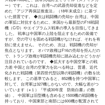
ー）です。 これは、台湾への武器売却促進などを定
めた「アジア再保証推進法」（18年末成立）に基づ
いた措置です。 ◆次は戦闘機の売却か 台湾は、中国
の軍拡に対抗するために、米国から最新型のF16戦闘
機（C/D）やエイブラムス戦車の導入を目指してきま
した。 戦車は中国軍の上陸を阻止するための装備で
すが、空の守りを固める戦闘機がなければ、それを有
効に使えません。 そのため、次は、戦闘機の売却が
焦点となります。 オバマ政権はF16の売却を拒んだの
で、トランプ政権が戦闘機売却に踏み込むかどうかが
注目されているのです。 ◆拡大する中国空軍との戦
力差 中国と台湾の空軍力を比べる時は、普通、近代
化された戦闘機（第四世代型以降の戦闘機）の数を比
較します。 この基準でみると、852機を持つ中国軍に
対して、台湾軍は327機しかないので、大幅な差がつ
いています（※１）『平成30年度 防衛白書』の数
値）。 中国軍は旧型機も含めると1500機の戦闘機を
持っており、中国東部と南部には600機が配置されて