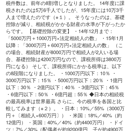
税件数は、前年の8割増しとなりました。 14年度に課
税されたのは5万6千人でしたが、15年度には10万3千
人まで増えたのです（※１）。 そうなったのは、基礎
控除が減り、相続税がかかる財産の水準が下がったか
らです。 【基礎控除の変更】 ・14年12月まで：
「5000万円＋1000万円×法定相続人の数」 ・15年1月
以降：「3000万円＋600万円×法定相続人の数」 （こ
の場合、相続財産が8000万円で相続人が2人いる場
合、基礎控除は4200万円なので、課税所得は3800万
円になる） そして、課税所得にかかる税率は、以下
の8段階になりました。 ・1000万円以下：10％ ・
3000万円以下：15％ ・5000万円以下：20％ ・1億円
以下：30％ ・2億円以下：40％ ・3億円以下：45％
・6億円以下：50％ ・6億円超：55％ ◆日本の相続税
の最高税率は世界最高 さらに、今の税率を各国と比
較してみます（※２）。 ・日本：10%／55%（3000万
円＋〔相続人×600万円〕） ・米国：18%／40%（約
12億円） ・英国：40%／40%（約4400万円） ・ドイ
ツ：7%／30%（配偶者が約9200億円、子が約4900万