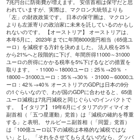
7兆円台に防衛費が増えます。 安倍首相は保守だと思
われていますが、実際は、マクロン大統領よりも
「左」の財政政策です。 日本の保守層は、マクロン
よりも左派寄りの政治家に未来を託しているのかもし
れないのです。 【オーストリア】 オーストリアは、
本年5月に、2023年までに年間8000億円相当（65億ユ
ーロ）を減税する方針を決めました。 法人税を25％
から21%へと段階的に下げ、年間所得11000～31000
ユーロの所得にかかる税率を5%下げるなどの措置を
取ります。 ・11000～18000ユーロ：25％→20％ ・
18000～31000ユーロ：35％→30％ ・31000～60000ユ
ーロ：42％→40％ オーストリアのGDPは日本の9分
の1ぐらいなので、わが国のGDPに合わせると、65億
ユーロ減税は7兆円減税と同じぐらいのインパクトで
す。 【イタリア】 19年6月にイタリアのディマイオ
副首相（「五つ星運動」党首）は「減税の確約を尊重
する」と表明。 サルビーニ副首相（「同盟」党首）
は「100億ユーロ以下の減税は本格的な減税ではな
い」とし、「それをさせてもらえないのなら、グッバ