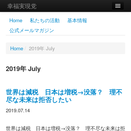
幸福実現党
メンバーズページ
Home
私たちの活動
基本情報
公式メールマガジン
党員
寄付
Home
/
2019年 July
お問い合わせ
2019年 July
幸福の科学グループ
世界は減税 日本は増税→没落？ 理不
尽な未来は拒否したい
2019.07.14
世界は減税 日本は増税→没落？ 理不尽な未来は拒