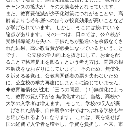
チャンスの拡大が、その大義名分となっています。
また、教育費低減が少子化対策につながることや、高
齢者よりも若年層へのほうが投資効果が高いことなど
が挙げられています。 しかし、そこには抜けている
論点があります。 その一つは、日本では、公立校が
受験指導能力を失い、子供たちが塾通いを余儀なくさ
れた結果、高い教育費が必要になっているということ
です。 「公立校の学力向上を抜きにして、お金を配
ることで格差是正を図る」という考え方は、問題の根
本解決をなおざりにしています。 そのため、無償化
を訴える各党は、公教育関係者の票を失わないため
に、公立校の学力再建にはまともに論じていません。
◆教育無償化が生む「三つの問題」 (１)無償化によっ
て、教育の質が下がる 無償化すれば、当然、高校や
大学の入学者は増えます。 そして、学校の収入が底
上げされた結果、自由競争の中ではつぶれる学校も生
き延びられるようになります。 これは、裏を返せば
国の経費で入学者を増やし、学費を負担し、本来、市