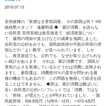
2019.07.13
安倍政権の「実感なき景気回復」 その原因は何？ HS
政経塾スタッフ 遠藤明成 ◆「家計消費」を語らな
い自民党 安倍首相は政見放送で、経済政策につい
て、雇用の増加や賃上げなどの成果を強調しました。
自民党の公約をみても、国民総所得や可処分所得の増
加などの「よい数字」が並べられています。 しか
し、政見放送でも、公約でも、なぜか取り上げられな
い統計があります。 それは、家計消費です。 国民が
景気のよさを実感しているかどうかは消費に反映され
ますし、参院選は、消費税10％の是非が問われる最
後の機会でもあるので、この問題を無視して経済を語
ることはできません。 ◆実は、家計消費は横ばいに
近い 自民党の公約パンフレットでは「消費」ではな
く「所得」が増えたことがPRされていました。 ・国
民総所得：506.8兆円（12年9～12月）⇒573.4兆円