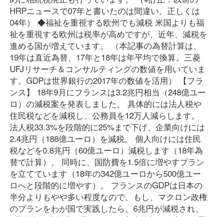
HRPニュースで07年と書いたのは間違い。正しくは
04年） ◆福祉を重視する欧州でも減税 米国よりも福
祉を重視する欧州は税率が高めですが、近年、減税を
進める国が増えています。 （本記事の為替計算は、
19年は直近為替、17年と18年は年平均で換算。三菱
UFJリサーチ＆コンサルティングの数値を用いていま
す。GDPは世界銀行の2017年の数値を活用） 【フラ
ンス】 18年9月にフランスは3.2兆円相当（248億ユー
ロ）の減税案を発表しました。 具体的には法人税や
住民税などを減税し、公務員を12万人減らします。
法人税33.3%を段階的に25%まで下げ、企業向けには
2.4兆円（188億ユーロ）を減税。 個人向けには住民
税などを0.8兆円（60億ユーロ）減税します（18年為
替で計算）。 同時に、国防費を1.5倍に増やすプラン
を立てています（18年の342億ユーロから500億ユー
ロへと段階的に増やす）。 フランスのGDPは日本の
半分よりもやや多い程度なので、もし、マクロン政権
のプランをわが国で実践したら、6兆円が減税され、