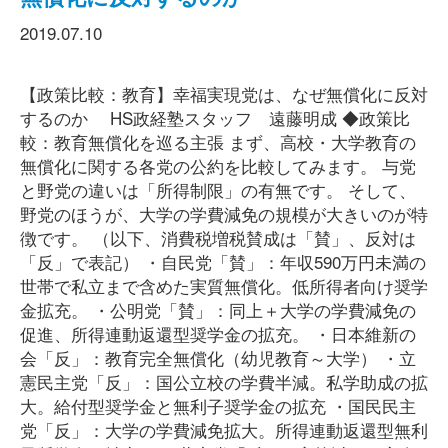
2019.07.10
【政策比較：教育】幸福実現党は、なぜ無償化に反対
するのか HS政経塾スタッフ 遠藤明成 ◆政策比
較：教育無償化を巡る主張 まず、高校・大学教育の
無償化に関する各党の公約を比較してみます。 与党
と野党の違いは「所得制限」の有無です。 そして、
野党のほうが、大学の学費減免の規模が大きいのが特
徴です。 （以下、消費税増税賛成は「賛」、反対は
「反」で表記） ・自民党「賛」：年収590万円未満の
世帯で私立まで含めた実質無償化。低所得者向け奨学
金拡充。 ・公明党「賛」：同上＋大学の学費減免の
促進、所得連動返還型奨学金の拡充。 ・日本維新の
会「反」：教育完全無償化（幼児教育～大学） ・立
憲民主党「反」：国公立校の学費半減。私学助成の拡
大。給付型奨学金と無利子奨学金の拡充 ・国民民主
党「反」：大学の学費減免拡大。所得連動返還型無利