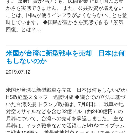
す。 政府消費が伸びても、民間企業で働く国民は豊
かさを実感できません。 また、公共投資が増えない
ことは、国民が使うインフラがよくならないことを意
味しています。 ◆国民が豊かさを実感できる「景気
回復」とは？…
米国が台湾に新型戦車を売却 日本は何
もしないのか
2019.07.12
米国が台湾に新型戦車を売却 日本は何もしないのか
HS政経塾スタッフ 遠藤明成 ◆議会での立法に基づ
いた台湾支援 トランプ政権は、7月8日に、戦車や地
対空ミサイルなどを含む22億ドル（約2400億円）の
兵器について、台湾への売却を承認しました。 主な
兵器は、イラク戦争などで活躍したM1A2エイブラム
ス戦車108両と、携帯式地対空ミサイル（スティンガ