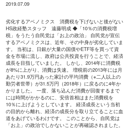
2019.07.09
劣化するアベノミクス 消費税を下げないと後がない
HS政経塾スタッフ 遠藤明成 ◆「10％の消費税増
税」をうたう自民党は「お上の政治」 自民党が宣伝
するアベノミクスは、近年、その中身が劣化していま
す。 当初は、日銀が大量の国債やETF等を買って資
金を市場に流し、政府は公共投資を行うことで、経済
成長を目指していました。 しかし、2014年に消費税
が8%に上がり、消費は失速。 増税前の2013年には月
あたり31.9万円あった家計の平均消費（※二人以上の
勤労者世帯）が31.5万円（2018年）に戻るのに4年か
かりました。 一度、落ち込んだ消費が回復するまで
には時間がかかるのに、安倍首相はまた消費税を
10％に上げようとしています。 経済成長という当初
の目的から離れ、経済の成長分を取り立てることに血
道をあげているわけです。 このことから、自民党は
「お上」の政治でしかないことが再確認されました。