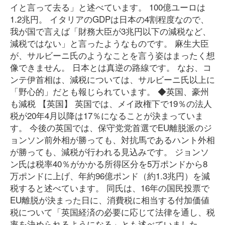
イと言って去る」と述べています。 100億ユーロは
1.2兆円。 イタリアのGDPは日本の4割程度なので、
我が国で言えば「財務大臣が3兆円以下の減税など、
減税ではない」と言ったようなものです。 麻生大臣
が、サルビーニ氏のようなことを言う姿はまったく想
像できません。 日本とは真逆の路線です。 なお、コ
ンテ伊首相は、減税については、サルビーニ氏以上に
「野心的」だとも報じられています。 ◆英国、豪州
も減税 【英国】 英国では、メイ政権下で19％の法人
税が20年4月以降は17％になることが決まっていま
す。 今後の英国では、保守党党首選でEU離脱派のジ
ョンソン前外相が勝っても、対抗馬であるハント外相
が勝っても、減税が行われる見込みです。 ジョンソ
ン氏は税率40％がかかる所得区分を5万ポンドから8
万ポンドに上げ、年約96億ポンド（約1.3兆円）を減
税すると述べています。 同氏は、16年の国民投票で
EU離脱が決まった日に、消費税に相当する付加価値
税について「英国経済の必要に応じて法律を通し、税
率を決められるようになる」とも述べていました。