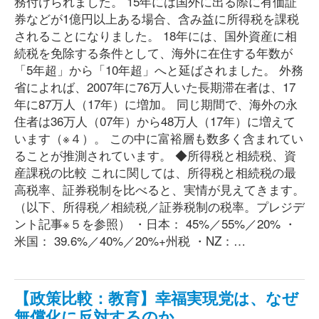
務付けられました。 15年には国外に出る際に有価証
券などが1億円以上ある場合、含み益に所得税を課税
されることになりました。 18年には、国外資産に相
続税を免除する条件として、海外に在住する年数が
「5年超」から「10年超」へと延ばされました。 外務
省によれば、2007年に76万人いた長期滞在者は、17
年に87万人（17年）に増加。 同じ期間で、海外の永
住者は36万人（07年）から48万人（17年）に増えて
います（※４）。 この中に富裕層も数多く含まれてい
ることが推測されています。 ◆所得税と相続税、資
産課税の比較 これに関しては、所得税と相続税の最
高税率、証券税制を比べると、実情が見えてきます。
（以下、所得税／相続税／証券税制の税率。プレジデ
ント記事※５を参照） ・日本： 45%／55%／20% ・
米国： 39.6%／40%／20%+州税 ・NZ：…
【政策比較：教育】幸福実現党は、なぜ
無償化に反対するのか