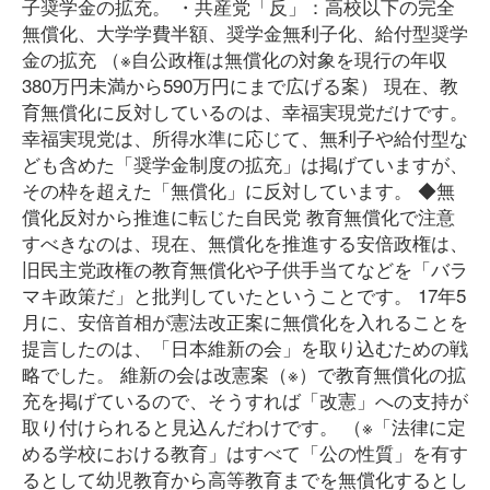
子奨学金の拡充。 ・共産党「反」：高校以下の完全
無償化、大学学費半額、奨学金無利子化、給付型奨学
金の拡充 （※自公政権は無償化の対象を現行の年収
380万円未満から590万円にまで広げる案） 現在、教
育無償化に反対しているのは、幸福実現党だけです。
幸福実現党は、所得水準に応じて、無利子や給付型な
ども含めた「奨学金制度の拡充」は掲げていますが、
その枠を超えた「無償化」に反対しています。 ◆無
償化反対から推進に転じた自民党 教育無償化で注意
すべきなのは、現在、無償化を推進する安倍政権は、
旧民主党政権の教育無償化や子供手当てなどを「バラ
マキ政策だ」と批判していたということです。 17年5
月に、安倍首相が憲法改正案に無償化を入れることを
提言したのは、「日本維新の会」を取り込むための戦
略でした。 維新の会は改憲案（※）で教育無償化の拡
充を掲げているので、そうすれば「改憲」への支持が
取り付けられると見込んだわけです。 （※「法律に定
める学校における教育」はすべて「公の性質」を有す
るとして幼児教育から高等教育までを無償化するとし