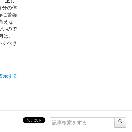
、「正し
自分の体
会に警鐘
考えな
ないので
料は、
いくべき
表示する