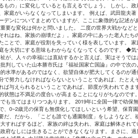
るもの」に変化しているとも言えるでしょう。 しかし、政
、家庭がいらなくなってしまいます。 例えば、武田龍夫著
ーデンについてまとめていますが、ここに象徴的な記述が
も重要な変化は何かと問いました。 二度の世界大戦かなど
それはね、家族の崩壊だよ」。家庭の中にあった老人たち
たことで、家庭が役割を失っていく様を表しています。 家
庭を大切にする意味もわからなくなってくるのです。 ◆気
福祉が、人々の幸福には直結するかと言えば、実はそうでは
く批判していた山本勝市氏は『福祉国家亡国論』の中で次の
対的水準があるのではなく、欲望自体が肥大してくるのが通
分で努力しなければならないということであれば、たとえ
れば与えられるということであれば、節度が失われてきま
的状態は不満足の度合いが高まることになりがちなのです
でも当てはまりつつあります。 2019年に全国一律で幼保
で、0~2歳児の保育も無償化してほしいという希望、保育
要だ、だから、「こども誰でも通園制度」をしようなど、
拡大すればするほど、家族の絆は失われ、家庭は解体されて
局政府なしには生きることができなくなります。まさに、過