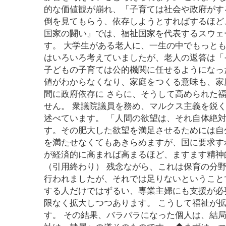
的な価値観が崩れ、「子育ては社会や政府がす
倒を見てもらう、依存しようとすればするほど
国家の闘い』では、福祉国家を代表するスウェ
す。 大学生がある老人に、一生の中でもっと
はいろいろ考えていましたが、老人の返答は「
子どもの子育ては公的機関に任せるようになっ
値がわからなくなり、家庭をつくる意味も、家
間に政府依存に さらに、そうして高められた
せん。 衆議院議員を務め、マルクス主義を鋭
述べています。 「人間の欲望は、それ自体絶
す。その肥大した欲望を満足させるためには自
を満たせなくてもあきらめますが、国に要求す
が経済的に高まれば高まるほど、ますます精神
（引用終わり） 残念ながら、これは保育の分野
行われましたが、それでは足りないということ
する人だけではずるい、専業主婦にも支援が必
限なく拡大しつつあります。 こうして福祉が
す。 その結果、バラバラになった個人は、結