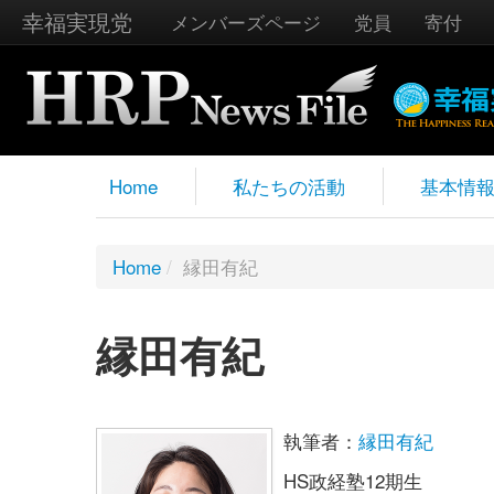
幸福実現党
メンバーズページ
党員
寄付
Home
私たちの活動
基本情
Home
/
縁田有紀
縁田有紀
執筆者：
縁田有紀
HS政経塾12期生