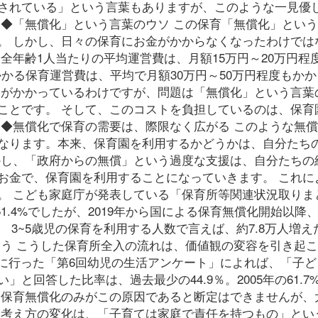
されている」という言葉もありますが、このような一見優
 ◆「無償化」という言葉のウソ この保育「無償化」とい
。 しかし、日々の保育にお金がかからなくなったわけでは
全年齢1人当たりの平均運営費は、月額15万円～20万円程
かかる保育運営費は、平均で月額30万円～50万円程度もか
トがかかっているわけですが、問題は「無償化」という言葉
ことです。 そして、このコストを負担しているのは、保育
 ◆無償化で保育の需要は、際限なく広がる このような無
なります。本来、保育園を利用するかどうかは、自分たち
かし、「政府からの無償」という過度な支援は、自分たちの
お金で、保育園を利用することになっていきます。 これに
。 こども家庭庁が発表している「保育所等関連状況取りま
51.4%でしたが、2019年から国による保育無償化開始以降
た。 3~5歳児の保育を利用する人数で言えば、約7.8万人増え
まう こうした保育所全入の流れは、価値観の変容を引き起
3月に行った「第6回幼児の生活アンケート」によれば、「子ど
回答した比率は、過去最少の44.9％。2005年の61.7%
、保育無償化のみがこの原因であると断定はできませんが、
な考え方の変化は、「子育ては家庭で責任を持つもの」とい