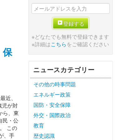
登録する
※どなたでも無料で登録できます
※詳細は
こちら
をご確認ください
、保
ニュースカテゴリー
その他の時事問題
エネルギー政策
ここ最近、
国防・安全保障
歳児が対
から、東
外交・国際政治
自民・公
教育
。 この
が、手
歴史認識