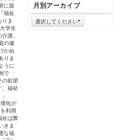
月別アーカイブ
府に面
『福祉
ありま
選択してください
と大学生
の介護、
庭の価
づかぬ
ありま
ように
例で
その欲望
す。福祉
。」
無償化が
園を利用
福祉は際
いきま
度な福