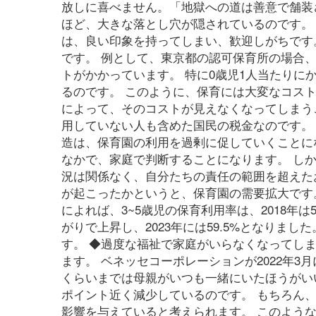
放しに喜べません。「地獄への道は善意で舗装
ほど、大きな落とし穴が隠されているのです。
は、良い印象を持ってしまい、歓迎しがちです
です。 例として、東京都の認可保育所の場合、
トがかかっています。 特に0歳児1人当たりに
るのです。 このように、保育には大変なコス
によって、そのコストが見えなくなってしまう
用していない人も含めた国民の税金なのです。
造は、保育園の利用を過剰に促していくことに
なかで、家庭で判断することになります。 し
況は関係なく、自分たちの責任の範囲を超えた
が起こったかというと、保育園の需要拡大です
によれば、3~5歳児の保育利用率は、2018年は
がりで上昇し、2023年には59.5%となりまし
す。 ◆過度な福祉で家庭がいらなくなってし
ます。 ベネッセコーポレーションが2022年
くらいまでは母親がいつも一緒にいたほうがいい」と
ポイント近く減少しているのです。 もちろん
影響を与えていると考えられます。 このよう