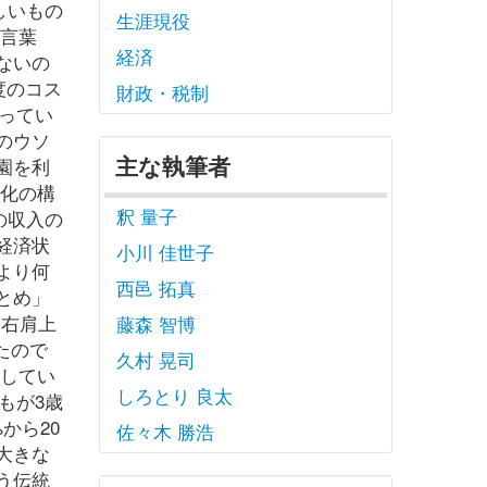
しいもの
生涯現役
う言葉
経済
ないの
度のコス
財政・税制
かってい
のウソ
主な執筆者
園を利
償化の構
釈 量子
の収入の
経済状
小川 佳世子
より何
西邑 拓真
とめ」
、右肩上
藤森 智博
たので
久村 晃司
こしてい
しろとり 良太
もが3歳
から20
佐々木 勝浩
大きな
う伝統