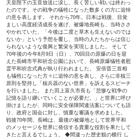
天皇陛下の玉音放送に涙し、長く苦しい戦いは終わっ
たのです。その戦争の犠牲になった数多くの方に追悼
の意を表します。 それから70年。日本は戦後、目覚
ましい高度経済成長を遂げ、被爆地長崎も、当時ささ
やかれていた、「今後は二度と草木も生えないのでは
ないか」という予想を覆し、当時の人たちからは信じ
られないような復興と繁栄を実現しました。 そして
70年後の今年8月9日（日）、70回目の原爆の日を迎
えた長崎市平和祈念公園において、長崎原爆犠牲者慰
霊平和祈念式典が執り行われました。 安倍晋三首相
も犠牲になった方々に追悼の意を表し、さらに非核三
原則を堅持し「核兵器のない世界」を訴えるスピーチ
を行いました。 また田上富久市長も「悲惨な戦争の
記憶を語り継いでいくことが必要だ。」と世界に呼び
掛けましたが、同時に安全保障関連法案についても語
り、政府と国会に対し、慎重な審議を求めました。
戦後70年間、長崎は、最後の被爆地として世界平和
のメッセージを世界に発信する貴重な役割を果たして
きたと言えるでしょう。 ◆間違った歴史観の横行 し