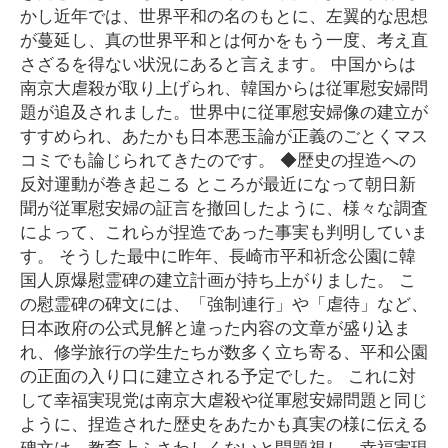
かし近年では、世界平和の名のもとに、左翼的な思想
が蔓延し、真の世界平和とは何かをもう一度、考え直
さざるを得ない状況にあると言えます。 中国からは
南京大虐殺が取り上げられ、韓国からは従軍慰安婦問
題が追及されました。世界中に従軍慰安婦像の建立が
すすめられ、あたかも日本悪玉論が正義のごとくマス
コミでも論じられてきたのです。 ◆歴史の捏造への
反対運動が巻き起こる ところが最近になって朝日新
聞が従軍慰安婦の証言を撤回したように、様々な調査
によって、これらが捏造であった事実も判明していま
す。 そうした最中に昨年、長崎市平和祈念公園に韓
国人原爆慰霊碑の建立計画が持ち上がりました。 こ
の慰霊碑の碑文には、「強制連行」や「虐待」など、
日本政府の公式見解と違った内容の文章が盛り込ま
れ、修学旅行の学生たちが数多く立ち寄る、平和公園
の正面の入り口に建立される予定でした。 これに対
して幸福実現党は南京大虐殺や従軍慰安婦問題と同じ
ように、捏造された歴史をあたかも真実の様に伝える
碑文は、教育上ふさわしくないと問題視し、幸福実現