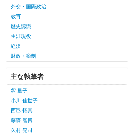
外交・国際政治
教育
歴史認識
生涯現役
経済
財政・税制
主な執筆者
釈 量子
小川 佳世子
西邑 拓真
藤森 智博
久村 晃司