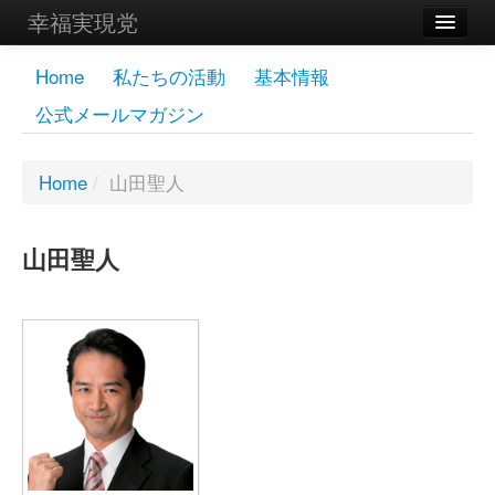
幸福実現党
メンバーズページ
Home
私たちの活動
基本情報
公式メールマガジン
党員
寄付
Home
/
山田聖人
お問い合わせ
山田聖人
幸福の科学グループ