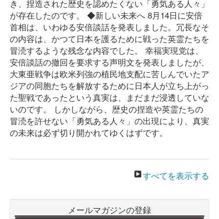
き、捏造された歴史を認めたくない「勇気ある人々」
が存在したのです。 ◆新しい未来へ 8月14日に安倍
首相は、いわゆる安倍談話を発表しました。冗長なそ
の内容は、かつて日本を護るために戦った英霊たちを
冒涜するような残念な内容でした。 幸福実現党は、
安倍談話の撤回を要求する声明文を発表しましたが、
大東亜戦争は欧米列強の植民地支配に苦しんでいたア
ジアの同胞たちを解放するために日本人が立ち上がっ
た聖戦であったという真実は、まだまだ浸透していな
いのです。 しかしながら、歴史の捏造や英霊たちの
冒涜を許せない「勇気ある人々」の出現により、真実
の未来は必ず切り開かれてゆくはずです。
すべてを表示する
メールマガジンの登録