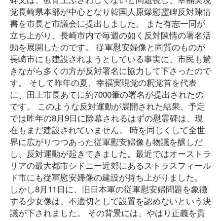
党長崎県本部が中心となり韓国人原爆慰霊碑反対陳情
書を市長と市議会に提出しました。 また有志一同が
立ち上がり、長崎市内で毎週の如く反対陳情の署名活
動を展開したのです。 従軍慰安婦像と同質のものが
長崎市にも建設されようとしている事実に、市民も驚
きながら多くの方が反対署名に協力して下さったので
す。 そして昨年の夏、幸福実現党の釈党首を代表
に、田上市長あてに約7000筆の署名が提出されたの
です。 このような反対運動が展開された結果、予定
では昨年の8月9日に除幕されるはずの慰霊碑は、現
在もまだ建設されていません。 時を同じくして全世
界に広がりつつあった従軍慰安婦像も物議を醸しだ
し、反対運動が起きてきました。最近ではオーストラ
リアの最大都市シドニー近郊にあるストラスフィール
ド市にも従軍慰安婦像の建設が持ち上がりました。
しかし8月11日に、旧日本軍の従軍慰安婦問題を象徴
する少女像は、不適切として設置を認めないという決
議が下されました。 その背景には、やはり正義を貫