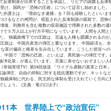
て反体制派が出席することを承認し、リビアの国旗も反体
を受け、国民が「恐怖の圧政」について証言し始めました。
た弁護士は、「理由なき逮捕」を７回も経験したといいます
つけるなどの拷問が、収監された反体制派の面前で、恐怖
崩壊後、刑務所を含む複数の収容施設で埋葬された多数の遺
けで５万人以上が行方不明になっています。 人間を人間と
た。 独裁政権下での圧政は、言論も人権も蹂躙されるのが
の圧政は、中国共産党の弾圧と重なります。 中国経済も、
異常な富の偏在と格差を生み出しています。こうした状況への
け、中国で「恐怖の圧政」といえば、異民族への弾圧です。
族浄化策」が進んでいます。 言葉に表せないおぞましい人
《幸福実現TV》第24回放送 「ウイグル虐殺の真実と日本」
、言論弾圧、自由の抑制に対する抵抗運動ですが、ネットな
党独裁体制に代わる、民主的な体制を受け入れていく方向に
しょう。 (文責・竜の口法子)
11本 世界陸上で“政治宣伝”