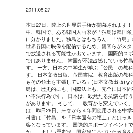
2011.08.27
本日27日、陸上の世界選手権が開幕されます
中、韓国で、ある韓国人画家が「独島は韓国領
に分かりました。独島とはもちろん、「竹島」
世界各国に映像を配信するため、観客らがスタ
で放送される可能性が出ています。 国際的ス
ではありません。 韓国が不法占拠している竹
す。 一方、日本の中学生が学ぶ「公民」の教
す。 日本文教出版、帝国書院、教育出版の教
もその領土を主張している」(日本文教出版)な
島は、歴史的にも、国際法上も、完全に日本固
い不法行為です。 日本は、毅然たる抗議を行
があります。 そして、「教育から変えていく
は、昨日26日、来春から４年間使用される中
科書は「竹島」を「日本固有の領土」とはっき
容となっています。 国際的スポーツイベント
か……正しい歴史観、国家観に基づいた教育を