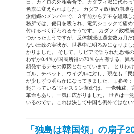
日、カイロの外相会合で、カダフィ派に代わっ
色旗に変えられました。 カダフィ政権の崩壊
派組織のメンバーで、３年前からデモを組織し
務所では、傷口を殴られ、電気ショックで痛め
付けるべく行われるそうです。 カダフィ政権
つかったようですが、反体制派は過去数カ月だ
ない圧政の実状が、世界中に明るみになりまし
かりました。 そして、リビアで語られた恐怖
わずか0.4％が国民所得の70％を占有する、
頻発するデモの原因となっています。 とりわ
ゴル、チベット、ウイグルに対し、現在も「民
が少しずつ明らかになってきました。 ↓参考：
起こっている“ジャスミン革命”は、一党独裁
革命もあり、一気に広がりました。 世界は一
いるのです。これは決して中国も例外ではないで
「独島は韓国領」の扇子20