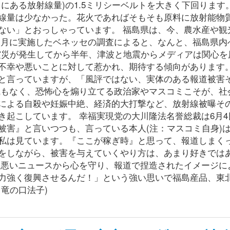
にある放射線量)の1.5ミリシーベルトを大きく下回ります。
線量は少なかった。花火であればそもそも原料に放射能物
ない」とおっしゃっています。 福島県は、今、農水産や観
６月に実施したベネッセの調査によると、なんと、福島県内
 震災が発生してから半年、津波と地震からメディアは関心を
不幸や悪いことに対して惹かれ、期待する傾向があります。
と言っていますが、「風評ではない、実体のある報道被害
識もなく、恐怖心を煽り立てる政治家やマスコミこそが、社
による自殺や妊娠中絶、経済的大打撃など、放射線被曝そ
き起こしています。 幸福実現党の大川隆法名誉総裁は6月4
被害』と言いつつも、言っている本人(注：マスコミ自身)
私は見ています。『ここが稼ぎ時』と思って、報道しまく
をしながら、被害を与えていくやり方は、あまり好きでは
、悪いニュースから心を守り、報道で捏造されたイメージに
力強く復興させるんだ！」という強い思いで福島産品、東
竜の口法子)