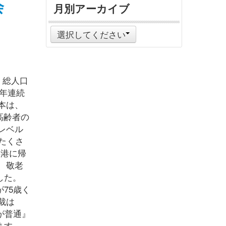
会
月別アーカイブ
選択してください
。総人口
1年連続
本は、
高齢者の
レベル
たくさ
浜港に帰
、敬老
した。
75歳く
裁は
が普通』
ます。