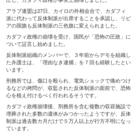
アラブ連盟は27日、カイロの外相会合で、カダフィ
派に代わって反体制派が出席することを承認し、リビ
アの国旗も反体制派の三色旗に変えられました。
カダフィ政権の崩壊を受け、国民が「恐怖の圧政」に
ついて証言し始めました。
反体制派組織のメンバーで、３年前からデモを組織し
た弁護士は、「理由なき逮捕」を７回も経験したとい
います。
刑務所では、傷口を殴られ、電気ショックで痛めつけ
るなどの拷問が、収監された反体制派の面前で、恐怖
心を植え付けるべく行われるそうです。
カダフィ政権崩壊後、刑務所を含む複数の収容施設で
埋葬された多数の遺体がみつかったようですが、反体
制派は過去数カ月だけで５万人以上が行方不明になっ
ています。