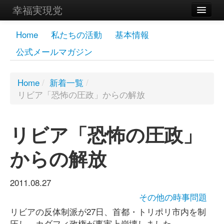
幸福実現党
メンバーズページ
Home
私たちの活動
基本情報
公式メールマガジン
党員
寄付
Home
/
新着一覧
/
リビア「恐怖の圧政」からの解放
お問い合わせ
幸福の科学グループ
リビア「恐怖の圧政」
からの解放
2011.08.27
その他の時事問題
リビアの反体制派が27日、首都・トリポリ市内を制
圧し、カダフィ政権が事実上崩壊しました。