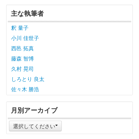
主な執筆者
釈 量子
小川 佳世子
西邑 拓真
藤森 智博
久村 晃司
しろとり 良太
佐々木 勝浩
月別アーカイブ
選択してください