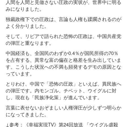
人間を人間と見做さない圧政の実状が、世界中に明る
みになりました。
独裁政権下での圧政は、言論も人権も蹂躙されるのが
よく分かりました。
そして、リビアで語られた恐怖の圧政は、中国共産党
の弾圧と重なります。
中国経済も、全国民のわずか0.4％が国民所得の70％
を占有する、異常な富の偏在と格差を生み出していま
す。こうした状況への不満も頻発するデモの原因とな
っています。
とりわけ、中国で「恐怖の圧政」といえば、異民族へ
の弾圧です。内モンゴル、チベット、ウイグルに対
し、現在も「民族浄化策」が進んでいます。
言葉に表せないおぞましい人権弾圧が少しずつ明らか
になってきました。
↓参考：《幸福実現TV》第24回放送 「ウイグル虐殺