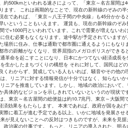
約500kmといわれる速さによって、「東京～名古屋間は4
なります。 これは画期的なことで、現在の新幹線のぞみの半
現在であれば、「東京～八王子間の中央線」も45分かかる
早いということもいえます。 運賃も、現在の新幹線のぞみ
阪間で+1000円といわれています。これで需要が増えないわ
会に住む必要もなくなります。途中駅が予定されていますが
た場所に住み、仕事は通勤で都市圏に通えるようにもなり
都市の距離がなくなり、世界屈指のメガロポリスができる
交通革命を起こすことになり、日本にかつてない経済成長を
アを生かしたまちづくりの構想を それに対して、国民はど
良くわからず、賛成している人もいれば、騒音やその他の
れは、リニアに対する情報発信が十分ではなく、知らないか
はリニアを推進しています。しかし、地域の政治において、
か具体的なビジョンを示しきれていないというのが現状です
、東京～名古屋間の総便益は約10.7兆円、東京～大阪間
な経済効果をもたらします。 本来であれば、政府が国をあげ
実際に着工が進む予定である以上、いかに地域を発展させ
未来が見えないことへの反対はつきものですが、未来を見据
、政治家の仕事です。 もっと、リニアの導入された、明る