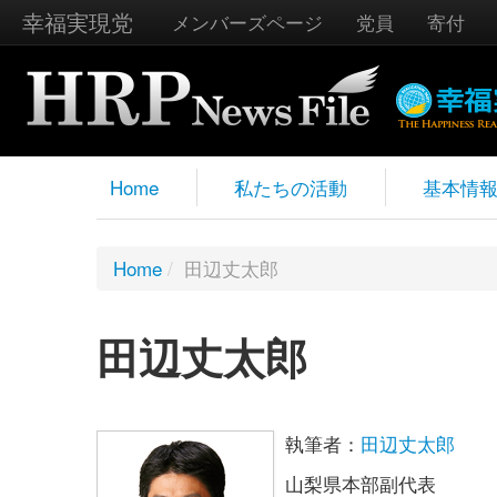
幸福実現党
メンバーズページ
党員
寄付
Home
私たちの活動
基本情
Home
/
田辺丈太郎
田辺丈太郎
執筆者：
田辺丈太郎
山梨県本部副代表