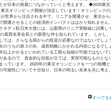
が日本の発展につながっていくと考えます。 ◆2020東京
は、東京オリンピック開催が決定しています！オリンピックの
日本が世界から注目される中で、リニアを開通させ、東京から
で開通させることの経済的インパクトははかり知れません。
ケネディ駐日米大使には、山梨県のリニア実験線に試乗し
海の葛西名誉会長との親密な仲も知られています。 しかし
しては、さらなる国からの投資が必要なのではないでしょ
矢のうちの第３の矢、成長戦略にかかわる内容になるでし
年以上かかるといわれている工期も短縮が可能ではないで
があるので、資金的な目処が立てば、実現可能なものとな
っています。 2020年の東京オリンピックを一つの契機と
の可能性について十分知り、日本の明るい未来を共に考え
すべてを