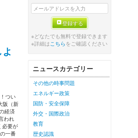
登録する
※どなたでも無料で登録できます
※詳細は
こちら
をご確認ください
しよ
ニュースカテゴリー
その他の時事問題
エネルギー政策
よ！つい
国防・安全保障
大阪（新
の経済
外交・国際政治
言われ
教育
く必要が
線の一番
歴史認識