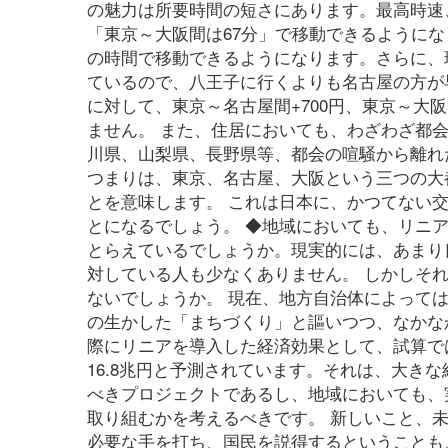
の魅力は所要時間の短さにあります。最高時速、
「東京～大阪間は67分」で移動できるように
の時間で移動できるようになります。さらに、
ているので、八王子に行くよりも名古屋の方が
に対して、東京～名古屋間+700円、東京～大
ません。 また、住居においても、わざわざ都
川県、山梨県、長野県等、都会の喧騒から離れ
つまりは、東京、名古屋、大阪という三つの大
とを意味します。 これは日本に、かつてない
とになるでしょう。 ◆地域においても、リニ
とらえているでしょうか。現実的には、あまり
対している人も少なくありません。 しかしそ
ないでしょうか。 現在、地方自治体によって
の生かした「まちづくり」と謳いつつ、なかな
際にリニアを導入した経済効果として、試算では
16.8兆円と予測されています。それは、大き
べきプロジェクトであるし、地域においても、
取り組むかを考えるべきです。 新しいこと、
必要な手を打ち、国民を説得するということも