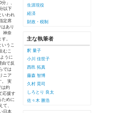
0分」、
生涯現役
分以下
経済
といわれ
指定席
財政・税制
けはあり
、神奈
主な執筆者
ます。
というこ
釈 量子
生むこ
のように
小川 佳世子
理由で反
西邑 拓真
らでは
リニア
藤森 智博
。 実
久村 晃司
では約
しろとり 良太
て応援す
るために
佐々木 勝浩
えて、
い日本