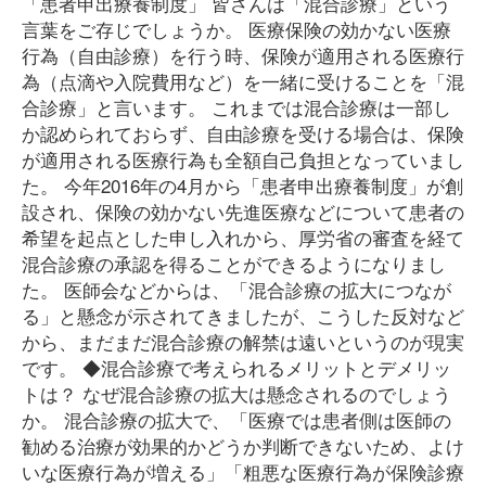
「患者申出療養制度」 皆さんは「混合診療」という
言葉をご存じでしょうか。 医療保険の効かない医療
行為（自由診療）を行う時、保険が適用される医療行
為（点滴や入院費用など）を一緒に受けることを「混
合診療」と言います。 これまでは混合診療は一部し
か認められておらず、自由診療を受ける場合は、保険
が適用される医療行為も全額自己負担となっていまし
た。 今年2016年の4月から「患者申出療養制度」が創
設され、保険の効かない先進医療などについて患者の
希望を起点とした申し入れから、厚労省の審査を経て
混合診療の承認を得ることができるようになりまし
た。 医師会などからは、「混合診療の拡大につなが
る」と懸念が示されてきましたが、こうした反対など
から、まだまだ混合診療の解禁は遠いというのが現実
です。 ◆混合診療で考えられるメリットとデメリッ
トは？ なぜ混合診療の拡大は懸念されるのでしょう
か。 混合診療の拡大で、「医療では患者側は医師の
勧める治療が効果的かどうか判断できないため、よけ
いな医療行為が増える」「粗悪な医療行為が保険診療