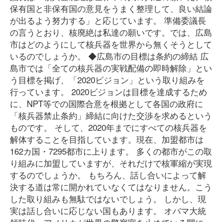
保有国と非保有国の意見をうまく整理して、良い結論
が出るよう努力する」と応じています。 準備委議長
の言うとおり、核廃絶は私達の願いです。では、広島
市はどのようにして核兵器を世界から無くそうとして
いるのでしょうか。 ◆広島市の目標は条約の締結 広
島市では「全ての核兵器の実戦配備の即時解除」とい
う目標を掲げ、「2020ビジョン」という取り組みを
行っています。 2020ビジョンは目標を達成するため
に、NPT等での国際合意を根拠として各国の政府に
「核兵器禁止条約」締結に向けた交渉を求めるという
ものです。 そして、2020年までにすべての核兵器を
解体することを目指しています。現在、加盟都市は
162カ国・7295都市に上ります。 多くの都市がこの取
り組みに加盟していますが、それだけで核軍縮が実現
するのでしょうか。 もちろん、話し合いによって解
決する道は常に開かれていなくてはなりません。こう
した取り組みも無駄ではないでしょう。 しかし、現
実は話し合いに応じない国もあります。 オバマ大統