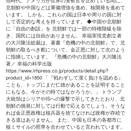
領時代、アメリカが世界の警察官を止めている間に、
北朝鮮や中国などは軍備増強を進め、核開発を進めて
います。 しかも、これらの国は日本や周りの国に対
して否定的な考えを持っています。 ◆中国や北朝鮮
に「自由の創設」を 北朝鮮では一部の特権階級を除
き、国民には自由がありません。 幸福実現党創立者
の大川隆法総裁は、著書『危機の中の北朝鮮』で、北
朝鮮の取るべき舵について、金正恩に対して次のよう
に指摘しています。 『危機の中の北朝鮮』大川隆法
著／ 幸福の科学出版
https://www.irhpress.co.jp/products/detail.php?
product_id=1850 「『戦わずして潔く負けを認める』
ことも、トップにまだ仁徳があることを証明すること
にもなる。今がその時ではなかろうか。」 トランプ
大統領はシリアやISへの爆撃で示してきたとおり、北
朝鮮の挑発に対しては行動で応えるでしょう。そうな
れば金正恩政権は核兵器を捨てなければ政権が存続で
きる道はありません。 また、中国も日本の各都市に
核ミサイルの照準を合わせていると言われています。