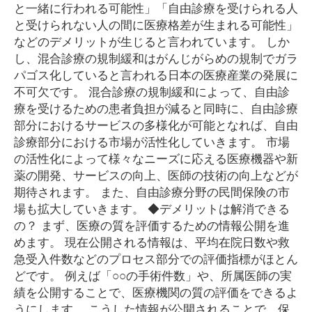
と一緒に行われる可能性」「自由診療を受けられる人
と受けられない人の間に医療格差が生まれる可能性」
などのデメリットが生じると言われています。 しか
し、混合診療の規制緩和はがんじがらめの規制でガラ
パゴス化していると言われる日本の医療産業の発展に
不可欠です。 混合診療の規制緩和によって、自由診
療を受けるための患者負担が減ると同時に、自由診療
部分におけるサービスの多様化が可能となれば、自由
診療部分における市場が活性化していきます。 市場
の活性化によって様々なニーズに応える医療機器や新
薬の開発、サービスの向上、医師の技術の向上などが
期待されます。 また、自由診療分野の民間保険の市
場も拡大していきます。 ◆デメリットは解消できる
の？ まず、医療の質を評価するための情報公開を進
めます。 現在公開される情報は、平均在院日数や救
急受入件数などのプロセス部分での評価指標がほとん
どです。 例えば「○○の手術件数」や、所属医師の実
績を公開することで、医療機関の質の評価をできるよ
うにします。 こうした情報が公開されることで、保