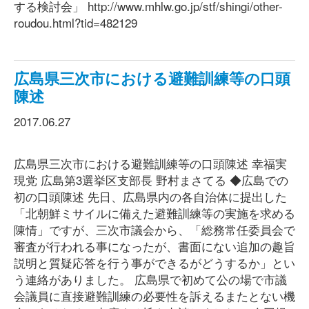
する検討会」 http://www.mhlw.go.jp/stf/shingi/other-
roudou.html?tid=482129
広島県三次市における避難訓練等の口頭
陳述
2017.06.27
広島県三次市における避難訓練等の口頭陳述 幸福実
現党 広島第3選挙区支部長 野村まさてる ◆広島での
初の口頭陳述 先日、広島県内の各自治体に提出した
「北朝鮮ミサイルに備えた避難訓練等の実施を求める
陳情」ですが、三次市議会から、「総務常任委員会で
審査が行われる事になったが、書面にない追加の趣旨
説明と質疑応答を行う事ができるがどうするか」とい
う連絡がありました。 広島県で初めて公の場で市議
会議員に直接避難訓練の必要性を訴えるまたとない機