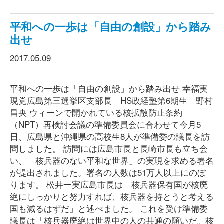
平和への一歩は「自由の創設」から踏み
出せ
2017.05.09
平和への一歩は「自由の創設」から踏み出せ 幸福実
現党広島第三選挙区支部長 HS政経塾第6期生 野村
昌央 ウィーンで開かれている核拡散防止条約
（NPT）再検討会議の準備委員会に合わせて今月5
日、広島県と沖縄県の高校生8人が準備委の議長を訪
問しました。 訪問には広島市長と長崎市長も立ち会
い、「核兵器のない平和な世界」の実現を求める署名
が提出されました。署名の人数は51万人以上にのぼ
ります。 松井一実広島市長は「核兵器保有国が核廃
絶にしっかりと努力すれば、核兵器を持とうと考える
国も減るはずだ」と述べました。 これを受け準備委
議長は「核兵器廃絶は世界中の人の共通の願いだ。核