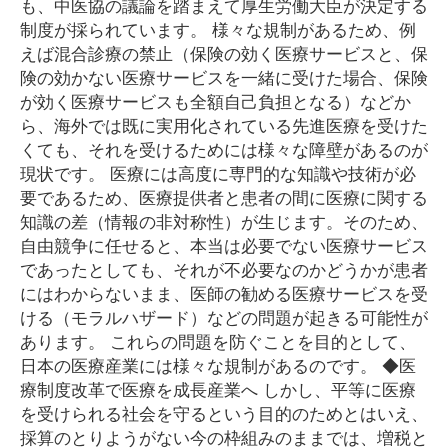
も、中医協の議論を踏まえて厚生労働大臣が決定する
制度が採られています。 様々な規制があるため、例
えば混合診療の禁止（保険の効く医療サービスと、保
険の効かない医療サービスを一緒に受けた場合、保険
が効く医療サービスも全額自己負担となる）などか
ら、海外では既に実用化されている先進医療を受けた
くても、それを受けるためには様々な障壁があるのが
現状です。 医療には高度に専門的な知識や技術が必
要であるため、医療提供者と患者の間に医療に関する
知識の差（情報の非対称性）が生じます。そのため、
自由競争に任せると、本当は必要でない医療サービス
であったとしても、それが不必要なのかどうかが患者
にはわからないまま、医師の勧める医療サービスを受
ける（モラルハザード）などの問題が起きる可能性が
あります。 これらの問題を防ぐことを目的として、
日本の医療産業には様々な規制があるのです。 ◆医
療制度改革で医療を成長産業へ しかし、平等に医療
を受けられる社会を守るという目的のためとはいえ、
採算のとりようがない今の枠組みのままでは、増税と