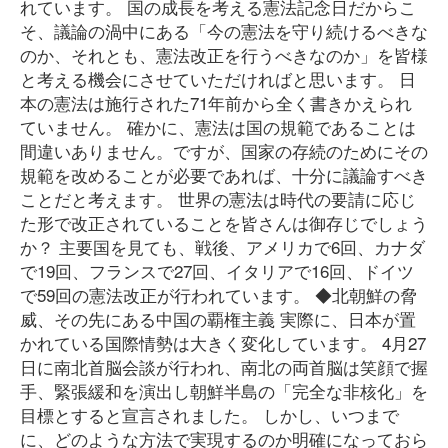
れています。 国の成長を考える憲法記念日だからこ
そ、議論の渦中にある「今の憲法を守り続けるべきな
のか、それとも、憲法改正を行うべきなのか」を皆様
と考える機会にさせていただければと思います。 日
本の憲法は施行された71年前から全く書きかえられ
ていません。 確かに、憲法は国の規範であることは
間違いありません。ですが、国家の存続のためにその
規範を改めることが必要であれば、十分に議論すべき
ことだと考えます。 世界の憲法は時代の要請に応じ
た形で改正されていることを皆さんは御存じでしょう
か？ 主要国を見ても、戦後、アメリカで6回、カナダ
で19回、フランスで27回、イタリアで16回、ドイツ
で59回の憲法改正が行われています。 ◆北朝鮮の脅
威、その先にある中国の覇権主義 実際に、日本が置
かれている国際情勢は大きく変化しています。 4月27
日に南北首脳会談が行われ、南北の両首脳は笑顔で握
手、緊張緩和を演出し朝鮮半島の「完全な非核化」を
目標とすると宣言されました。 しかし、いつまで
に、どのような方法で実現するのか明確になっておら