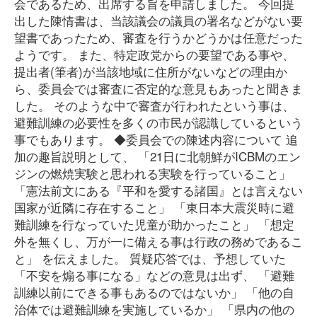
会であるため、出席する旨を申請しました。 今回提
出した陳情書は、当該議会の議員の署名などがない要
望書であったため、審査を行うかどうかは任意だった
ようです。 また、特定政党からの要望である事や、
提出者(筆者)が当該地域に住所がないなどの理由か
ら、委員会では審査に否定的な意見もあったと聞きま
した。 そのような中で審査が行われたという事は、
避難訓練の必要性を多くの市民が認識しているという
事でもあります。 ◆委員会での陳述内容について 追
加の趣旨説明として、 「21日に北朝鮮がICBMのエン
ジンの燃焼実験と思われる実験を行っていること」
「憲法前文にある『平和を愛する諸国』とは言えない
国家が近隣に存在すること」 「東日本大震災時に避
難訓練を行なっていた児童が助かったこと」 「想定
外を無くし、万が一に備える事は行政の務めであるこ
と」 を伝えました。 質疑応答では、予想していた
「不安を煽る事になる」などの意見は出ず、 「避難
訓練以前にできる事もあるのではないか」 「他の自
治体では避難訓練を実施しているか」 「県内の他の