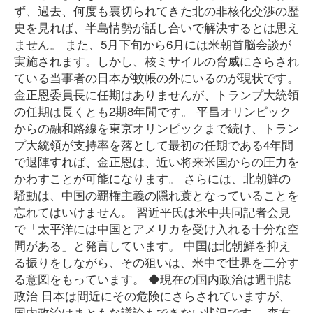
ず、過去、何度も裏切られてきた北の非核化交渉の歴
史を見れば、半島情勢が話し合いで解決するとは思え
ません。 また、5月下旬から6月には米朝首脳会談が
実施されます。しかし、核ミサイルの脅威にさらされ
ている当事者の日本が蚊帳の外にいるのが現状です。
金正恩委員長に任期はありませんが、トランプ大統領
の任期は長くとも2期8年間です。 平昌オリンピック
からの融和路線を東京オリンピックまで続け、トラン
プ大統領が支持率を落として最初の任期である4年間
で退陣すれば、金正恩は、近い将来米国からの圧力を
かわすことが可能になります。 さらには、北朝鮮の
騒動は、中国の覇権主義の隠れ蓑となっていることを
忘れてはいけません。 習近平氏は米中共同記者会見
で「太平洋には中国とアメリカを受け入れる十分な空
間がある」と発言しています。 中国は北朝鮮を抑え
る振りをしながら、その狙いは、米中で世界を二分す
る意図をもっています。 ◆現在の国内政治は週刊誌
政治 日本は間近にその危険にさらされていますが、
国内政治はまともな議論もできない状況です。 森友