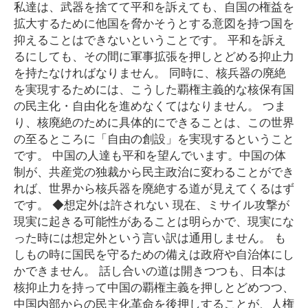
私達は、武器を捨てて平和を訴えても、自国の権益を
拡大するために他国を脅かそうとする意図を持つ国を
抑えることはできないということです。 平和を訴え
るにしても、その間に軍事拡張を押しとどめる抑止力
を持たなければなりません。 同時に、核兵器の廃絶
を実現するためには、こうした覇権主義的な核保有国
の民主化・自由化を進めなくてはなりません。 つま
り、核廃絶のために具体的にできることは、この世界
の至るところに「自由の創設」を実現するということ
です。 中国の人達も平和を望んでいます。中国の体
制が、共産党の独裁から民主政治に変わることができ
れば、世界から核兵器を廃絶する道が見えてくるはず
です。 ◆想定外は許されない 現在、ミサイル攻撃が
現実に起きる可能性があることは明らかで、現実にな
った時には想定外という言い訳は通用しません。 も
しもの時に国民を守るための備えは政府や自治体にし
かできません。 話し合いの道は開きつつも、日本は
核抑止力を持って中国の覇権主義を押しとどめつつ、
中国内部からの民主化革命を後押しすることが、人権