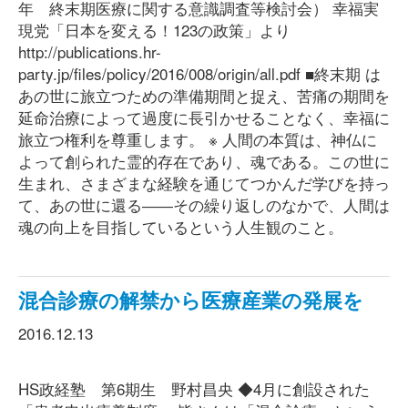
年 終末期医療に関する意識調査等検討会） 幸福実
現党「日本を変える！123の政策」より
http://publications.hr-
party.jp/files/policy/2016/008/origin/all.pdf ■終末期 は
あの世に旅立つための準備期間と捉え、苦痛の期間を
延命治療によって過度に長引かせることなく、幸福に
旅立つ権利を尊重します。 ※ 人間の本質は、神仏に
よって創られた霊的存在であり、魂である。この世に
生まれ、さまざまな経験を通じてつかんだ学びを持っ
て、あの世に還る――その繰り返しのなかで、人間は
魂の向上を目指しているという人生観のこと。
混合診療の解禁から医療産業の発展を
2016.12.13
HS政経塾 第6期生 野村昌央 ◆4月に創設された