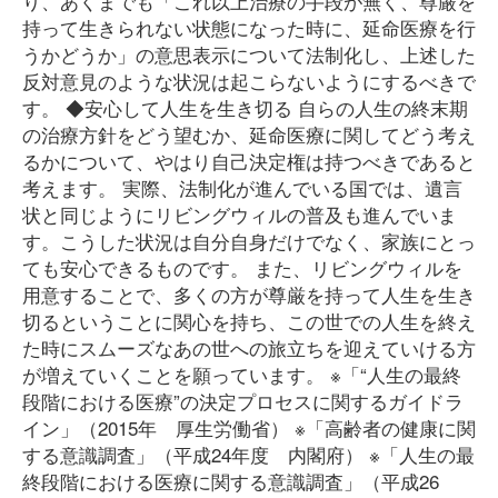
り、あくまでも「これ以上治療の手段が無く、尊厳を
持って生きられない状態になった時に、延命医療を行
うかどうか」の意思表示について法制化し、上述した
反対意見のような状況は起こらないようにするべきで
す。 ◆安心して人生を生き切る 自らの人生の終末期
の治療方針をどう望むか、延命医療に関してどう考え
るかについて、やはり自己決定権は持つべきであると
考えます。 実際、法制化が進んでいる国では、遺言
状と同じようにリビングウィルの普及も進んでいま
す。こうした状況は自分自身だけでなく、家族にとっ
ても安心できるものです。 また、リビングウィルを
用意することで、多くの方が尊厳を持って人生を生き
切るということに関心を持ち、この世での人生を終え
た時にスムーズなあの世への旅立ちを迎えていける方
が増えていくことを願っています。 ※「“人生の最終
段階における医療”の決定プロセスに関するガイドラ
イン」（2015年 厚生労働省） ※「高齢者の健康に関
する意識調査」（平成24年度 内閣府） ※「人生の最
終段階における医療に関する意識調査」（平成26