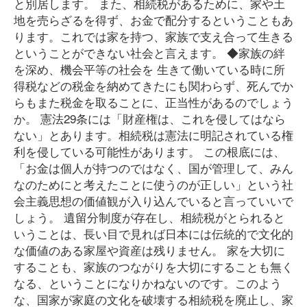
と別居します。 また、相続税があるために、家や土
地を売らざるを得ず、お金で配分するということもあ
ります。これでは家を持つ、家族で支え合って生きる
ということができない社会と言えます。 ◆家族の絆
を深め、機会平等の社会を 生きて働いている時に所
得税などの税金を納めてきたにも関わらず、死んでか
らもまた税金を取ることに、正当性があるのでしょう
か。 憲法29条には「財産権は、これを侵してはなら
ない」とあります。相続税は憲法に明記されている権
利を侵している可能性があります。 この根底には、
「お金は個人が持つのではなく、国が管理して、みん
なのためにと考えたことに使うのが正しい」という社
会主義思想の価値観が入り込んでいると言っていいで
しょう。 遺留分制度が存在し、相続税がとられると
いうことは、長い目で見れば日本には伝統的で文化的
な価値のある家屋や資産は残りません。 家を大切に
することも、家族のつながりを大切にすることも無く
なる、ということになりかねないのです。このよう
な、国家が家庭の文化を破壊する相続税を廃止し、家