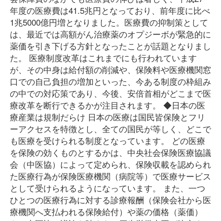
年度の医療費は41.5兆円となっており、前年度に比べ
1兆5000億円増となりました。医療費の抑制策として
は、最近では高額がん治療薬のオプジーボが緊急的に
薬価を引き下げる方針となったことが話題となりまし
た。 医療制度改革はこれまでにも行われています
が、その中身は給付額の削減や、保険料や医療機関窓
口での自己負担の増加といった、今ある制度の枠組み
の中での対応策であり、今後、安倍首相がどこまで医
療改革を断行できるかが注目されます。 ◆日本の医
療産業は規制だらけ 日本の医療は国民皆保険とフリ
ーアクセスを特徴とし、全ての国民が等しく、どこで
も医療を受けられる制度となっています。 どの医療
を保険の効くものとするかは、中央社会保険医療協議
会（中医協）によって定められ、保険収載を認められ
た医療行為が保険医療機関（病院等）で医療サービス
として受けられるようになっています。 また、一つ
ひとつの医療行為に対する診療報酬（保険会社から医
療機関へ支払われる保険給付）や薬の価格（薬価）