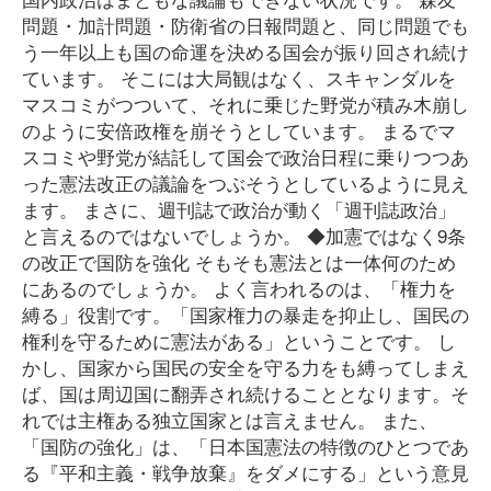
問題・加計問題・防衛省の日報問題と、同じ問題でも
う一年以上も国の命運を決める国会が振り回され続け
ています。 そこには大局観はなく、スキャンダルを
マスコミがつついて、それに乗じた野党が積み木崩し
のように安倍政権を崩そうとしています。 まるでマ
スコミや野党が結託して国会で政治日程に乗りつつあ
った憲法改正の議論をつぶそうとしているように見え
ます。 まさに、週刊誌で政治が動く「週刊誌政治」
と言えるのではないでしょうか。 ◆加憲ではなく9条
の改正で国防を強化 そもそも憲法とは一体何のため
にあるのでしょうか。 よく言われるのは、「権力を
縛る」役割です。「国家権力の暴走を抑止し、国民の
権利を守るために憲法がある」ということです。 し
かし、国家から国民の安全を守る力をも縛ってしまえ
ば、国は周辺国に翻弄され続けることとなります。そ
れでは主権ある独立国家とは言えません。 また、
「国防の強化」は、「日本国憲法の特徴のひとつであ
る『平和主義・戦争放棄』をダメにする」という意見