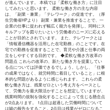
が進んでいます。 本稿では「柔軟な働き方」に注目
してみたいと思います。 柔軟な働き方の主な内容
は、「副業・兼業」「テレワーク」の促進です。（厚
生労働省HPより） 副業・兼業を推進することで、一
企業の仕事に捉われず幅広く能力を発揮し、同時にス
キルアップを図りたいという労働者のニーズに応える
ことが目的とされています。 また、テレワークとは
「情報通信機器を活用した在宅勤務」のことです。在
宅での勤務を促進することで、育児や介護と仕事の両
立をしやすくする目的です。 ◆柔軟な働き方改革の
問題点 これらの改革の、新たな働き方を提案してい
る点については評価できるでしょう。しかし、「仕事
の成果ではなく、就労時間に着目していること」に根
本的な問題があるように感じられます。 これらの柔
軟な働き方は、残業ゼロという考え方をベースとし
て、労働力を最大限活かすことを想定していますが、
残業時間の規制を強化することによって生じる懸念点
が2点あります。 1点目は超過した労働時間について
は嘘の報告をすること。2点目は残業がゼロになるこ