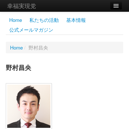
幸福実現党
メンバーズページ
Home
私たちの活動
基本情報
公式メールマガジン
党員
寄付
Home
/
野村昌央
お問い合わせ
野村昌央
幸福の科学グループ