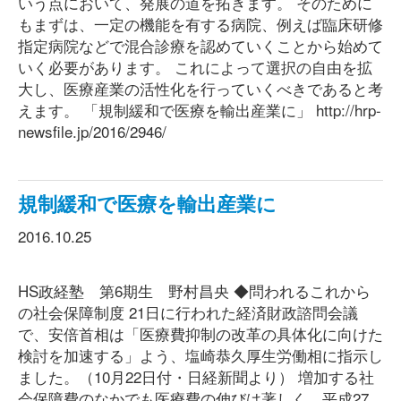
いう点において、発展の道を拓きます。 そのために
もまずは、一定の機能を有する病院、例えば臨床研修
指定病院などで混合診療を認めていくことから始めて
いく必要があります。 これによって選択の自由を拡
大し、医療産業の活性化を行っていくべきであると考
えます。 「規制緩和で医療を輸出産業に」 http://hrp-
newsfile.jp/2016/2946/
規制緩和で医療を輸出産業に
2016.10.25
HS政経塾 第6期生 野村昌央 ◆問われるこれから
の社会保障制度 21日に行われた経済財政諮問会議
で、安倍首相は「医療費抑制の改革の具体化に向けた
検討を加速する」よう、塩崎恭久厚生労働相に指示し
ました。（10月22日付・日経新聞より） 増加する社
会保障費のなかでも医療費の伸びは著しく、平成27