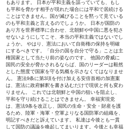
もあります。 日本が平和主義を謳っていても、もし
も平和を脅かす相手が現れた場合には平和で居続ける
ことはできません。国が滅びることを黙って見ている
のも平和主義と言えるのでしょうか。 日本が国防の
あり方を世界標準に合わせ、北朝鮮や中国に悪を犯さ
せないようにしてこそ、本当の平和主義ではないでし
ょうか。 やはり、憲法において自衛権の保持を明確
にするべきです。「自分の国を自分で守る」ことは主
権国家として当たり前の姿なのです。 他国の脅威に
国民の安全が脅かされるならば、国のリーダーは毅然
とした態度で国家を守る気概を示さなくてはなりませ
ん。 憲法9条に第3項を付け加える安倍首相の加憲案
は、憲法に政府解釈を書き込むだけで現状と何も変わ
りません。 これでは北朝鮮と中国の狙いを阻止し、
平和を守り続けることはできません。 幸福実現党
は、憲法9条を改正し、国民の生命・安全・財産を護
るため、陸軍・海軍・空軍よりなる国防軍の組織を、
明記すべきだと訴えています。 私達は今後とも一貫
して国防の議論を喚起してまいります。今後とも幸福