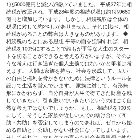
1兆5000億円と減少が続いていました。 平成27年に相
続税が改正され、平成28年度の相続税収は約1兆9680
億円と増加しています。 しかし、相続税収は全体の
税収に対して約2%しかありません。それに比べ、相
続税があることの弊害は大きなものがあります。 ◆
相続税のもとにある思想 平等の面を強調すれば、相
続税を100%にすることで誰もが平等な人生のスター
トを切ることができると考える方がいますが、そのよ
うな考えは行き過ぎた個人主義ではないかと筆者は考
えます。 人間は家族を持ち、社会を形成して、互い
の自由と権利を脅かさないために法律というルールを
設けて生活を営んでいます。 家族に対して、有形無
形にかかわらず、自分自身が人生で得てきた財産を残
していきたい、引き継いでいきたいというのはごく自
然な考えではないでしょうか。 もし、相続税を100％
にして、そうした家族や近しい人での助け合い（互
助・共助）を否定してしまうのであれば、ゼロから始
める自助と、公助しかない社会になってしまいます。
そしてそれは、マルクスの言った社会主義思想に他な