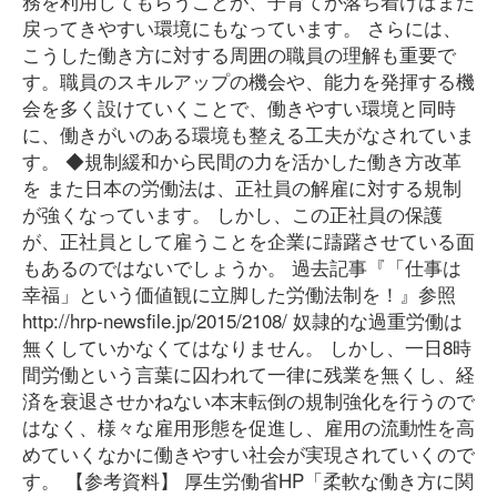
務を利用してもらうことが、子育てが落ち着けばまた
戻ってきやすい環境にもなっています。 さらには、
こうした働き方に対する周囲の職員の理解も重要で
す。職員のスキルアップの機会や、能力を発揮する機
会を多く設けていくことで、働きやすい環境と同時
に、働きがいのある環境も整える工夫がなされていま
す。 ◆規制緩和から民間の力を活かした働き方改革
を また日本の労働法は、正社員の解雇に対する規制
が強くなっています。 しかし、この正社員の保護
が、正社員として雇うことを企業に躊躇させている面
もあるのではないでしょうか。 過去記事『「仕事は
幸福」という価値観に立脚した労働法制を！』参照
http://hrp-newsfile.jp/2015/2108/ 奴隷的な過重労働は
無くしていかなくてはなりません。 しかし、一日8時
間労働という言葉に囚われて一律に残業を無くし、経
済を衰退させかねない本末転倒の規制強化を行うので
はなく、様々な雇用形態を促進し、雇用の流動性を高
めていくなかに働きやすい社会が実現されていくので
す。 【参考資料】 厚生労働省HP「柔軟な働き方に関