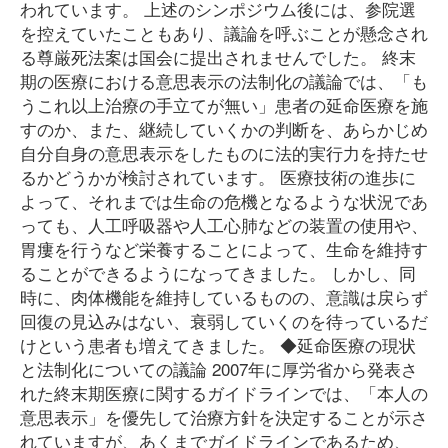
われています。 上述のシンポジウム後には、参院選
を控えていたこともあり、議論を呼ぶことが懸念され
る尊厳死法案は国会に提出されませんでした。 終末
期の医療における意思表示の法制化の議論では、「も
うこれ以上治療の手立てが無い」患者の延命医療を施
すのか、また、継続していくかの判断を、あらかじめ
自分自身の意思表示をしたものに法的実行力を持たせ
るかどうかが検討されています。 医療技術の進歩に
よって、それまでは生命の危機となるような状況であ
っても、人工呼吸器や人工心肺などの装置の使用や、
胃瘻を行うなど栄養することによって、生命を維持す
ることができるようになってきました。 しかし、同
時に、肉体機能を維持しているものの、意識は戻らず
回復の見込みはない、衰弱していくのを待っているだ
けという患者も増えてきました。 ◆延命医療の現状
と法制化についての議論 2007年に厚労省から発表さ
れた終末期医療に関するガイドラインでは、「本人の
意思表示」を優先して治療方針を決定することが示さ
れていますが、あくまでガイドラインであるため、