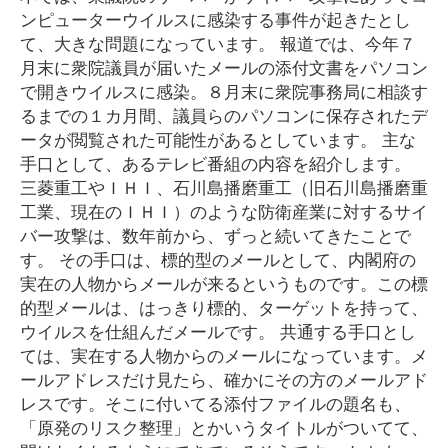
ンピューターウイルスに感染する事件が起きたとし
て、大きな問題になっています。 報道では、今年７
月末に衆院議員が届いたメールの添付文書をパソコン
で開きウイルスに感染。８月末に衆院事務局に相談す
るまでの１カ月間、議員らのパソコンに保存されたデ
ータが閲覧された可能性があるとしています。 主な
手口として、あるテレビ番組の内容を紹介します。
三菱重工やＩＨＩ、石川島播磨重工（旧石川島播磨重
工業、現在のＩＨＩ）のような防衛産業に対するサイ
バー攻撃は、数年前から、ずっと続いてきたことで
す。 その手口は、標的型のメールとして、内閣府の
実在の人物からメールが来るというものです。この標
的型メールは、はっきり標的、ターゲットを持って、
ウイルスを仕組んだメールです。 共通する手口とし
ては、実在する人物からのメールになっています。メ
ールアドレスだけ見たら、確かにその方のメールアド
レスです。そこに付いてる添付ファイルの題名も、
「原発のリスク整理」とかいうタイトルがついてて、