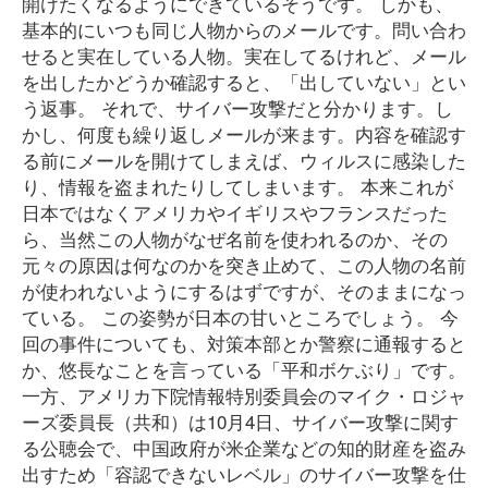
開けたくなるようにできているそうです。 しかも、
基本的にいつも同じ人物からのメールです。問い合わ
せると実在している人物。実在してるけれど、メール
を出したかどうか確認すると、「出していない」とい
う返事。 それで、サイバー攻撃だと分かります。し
かし、何度も繰り返しメールが来ます。内容を確認す
る前にメールを開けてしまえば、ウィルスに感染した
り、情報を盗まれたりしてしまいます。 本来これが
日本ではなくアメリカやイギリスやフランスだった
ら、当然この人物がなぜ名前を使われるのか、その
元々の原因は何なのかを突き止めて、この人物の名前
が使われないようにするはずですが、そのままになっ
ている。 この姿勢が日本の甘いところでしょう。 今
回の事件についても、対策本部とか警察に通報すると
か、悠長なことを言っている「平和ボケぶり」です。
一方、アメリカ下院情報特別委員会のマイク・ロジャ
ーズ委員長（共和）は10月4日、サイバー攻撃に関す
る公聴会で、中国政府が米企業などの知的財産を盗み
出すため「容認できないレベル」のサイバー攻撃を仕