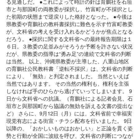
る見通しだ。 ●これによって時計の針は育鵬社を石垣
市と与那国町の両教委が採択し、竹富町が不採択とし
た初期の状態まで逆戻りした格好となった。 ●今後は
県教委や育鵬社の教科書採択に難色を示す竹富町教委
が、文科省の考えを受け入れるかどうかが焦点となる
だろう。 ●採択に関する文科省への最終報告期限は１
６日。３教委の足並みがそろうか予断を許さない状況
だが、県教委の指導は“勇み足”の連続で文科省の判断
は当然。 以上、沖縄県教委が主導した、八重山地区
の育鵬社公民教科書「逆転不採択」は、文科省の判断
により、「無効」と判定されました。 当然といえば
当然ではあります。 その当然の権利も、権利を主張
しなければ手のひらから逃げていってしまいます。 9
日から文科省への抗議。（育鵬社による記者会見、石
垣市と與那国町から協議の無効を訴える文書の提出な
ど） さらに、9月12日（月）には、文科省前で幸福実
現党有志による街宣・チラシ配布を行いました。 9日
以降の、「おかしいものはおかしい」と正論を貫く姿
勢と行動が全国に波紋を呼び、文科省の判断につなが