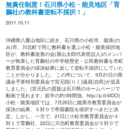
無責任制度！石川県小松・能見地区「育
鵬社の教科書逆転不採択！」
2011.10.11
沖縄県八重山地区に続き、石川県の小松市、能美(の
み)市、川北町で同じ教科書を選ぶ小松・能美採択地
区が、教科書改善の会(屋山太郎代表世話人)のメンバ
ーが執筆した育鵬社の中学校歴史・公民教科書を市町
教育委員会の採決結果に反して逆転不採択にしていた
ことが分かりました。 この件について、9月21日の県
議会予算特別委員会で宮元陸(りく)議員(自民)が追及
しました。(宮元氏の質疑は石川県のホームページで
動画で見れます。前半の約1時間強。http://p.tl/4IDO)
小松・能美地区では、7月20日に能美市教育委員会が
採決の結果、５対０で帝国書院を採択すべきだと決
定。しかし、一方で、21日に小松市教育委員会が４
対１で育鵬社、22日に川北町教育委員会が５対０で