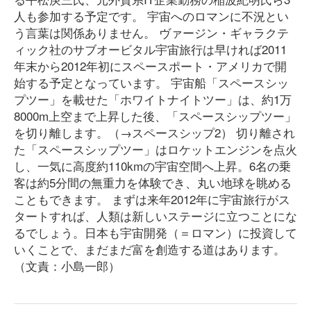
人も参加する予定です。 宇宙へのロマンに不況とい
う言葉は関係ありません。 ヴァージン・ギャラクテ
ィック社のサブオービタル宇宙旅行は早ければ2011
年末から2012年初にスペースポート・アメリカで開
始する予定となっています。 宇宙船「スペースシッ
プツー」を載せた「ホワイトナイトツー」は、約1万
8000m上空まで上昇した後、「スペースシップツー」
を切り離します。（→スペースシップ2） 切り離され
た「スペースシップツー」はロケットエンジンを点火
し、一気に高度約110kmの宇宙空間へ上昇。6名の乗
客は約5分間の無重力を体験でき、丸い地球を眺める
こともできます。 まずは来年2012年に宇宙旅行がス
タートすれば、人類は新しいステージに立つことにな
るでしょう。日本も宇宙開発（＝ロマン）に投資して
いくことで、まだまだ富を創造する道はあります。
（文責：小島一郎）