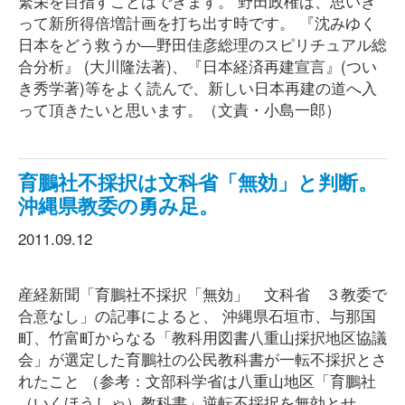
繁栄を目指すことはできます。 野田政権は、思いき
って新所得倍増計画を打ち出す時です。 『沈みゆく
日本をどう救うか―野田佳彦総理のスピリチュアル総
合分析』 (大川隆法著)、『日本経済再建宣言』(つい
き秀学著)等をよく読んで、新しい日本再建の道へ入
って頂きたいと思います。（文責・小島一郎）
育鵬社不採択は文科省「無効」と判断。
沖縄県教委の勇み足。
2011.09.12
産経新聞「育鵬社不採択「無効」 文科省 ３教委で
合意なし」の記事によると、 沖縄県石垣市、与那国
町、竹富町からなる「教科用図書八重山採択地区協議
会」が選定した育鵬社の公民教科書が一転不採択とさ
れたこと （参考：文部科学省は八重山地区「育鵬社
（いくほうしゃ）教科書」逆転不採択を無効とせ