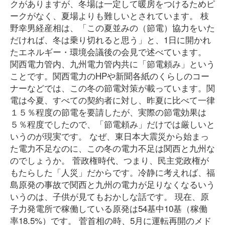
クがありますが、冬場は一定して暖房をつけるためピ
ークがなく、夏場よりも難しいとされています。 枝
野幸男経産相は、「この夏並みの（節電）協力をいた
だければ、冬は乗り切れると思う」と、1日に開かれ
たエネルギー・環境会議後の会見で述べています。
関西電力管内、九州電力管内共に「節電頼み」という
ことです。関西電力のHPや新聞各紙のくらしのコー
ナーなどでは、この冬の節電対策が載っています。関
電は今夏、すべての契約者に対し、昨夏に比べて一律
１５％程度の節電を要請したが、実際の節電効果は
５％程度でしたので、「節電頼み」だけでは厳しいと
いうのが現実です。 なぜ、東日本大震災から始まっ
た電力不足なのに、この冬の電力不足は関西と九州な
のでしょうか。 菅政権時代、つまり、民主党政権が
もたらした「人災」だからです。冷静に考えれば、福
島原発の事故で関西と九州の電力が足りなくなるいう
いうのは、子供が見てもおかしな話です。 現在、原
子力発電所で稼働している原発は54基中10基（稼働
率18.5%）です。 菅首相の時、5月に運転再開のメド