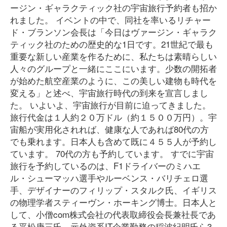
ージン・ギャラクティック社の宇宙旅行予約者も招か
れました。 イベントの中で、同社を率いるリチャー
ド・ブランソン会長は「今日はヴァージン・ギャラク
ティック社のための歴史的な1日です。21世紀で最も
重要な新しい産業を作るために、私たちは素晴らしい
人々のグループと一緒にここにいます。少数の開拓者
が始めた航空産業のように、この美しい建物も時代を
変える」と述べ、宇宙旅行時代の到来を宣言しまし
た。 いよいよ、宇宙旅行が目前に迫ってきました。
旅行代金は１人約２０万ドル（約１５００万円）。宇
宙船が実用化されれば、健康な人であれば80代の方
でも乗れます。日本人も含めて既に４５５人が予約し
ています。 70代の方も予約しています。 すでに宇宙
旅行を予約しているのは、F1ドライバーのミハエ
ル・シューマッハ選手やルーベンス・バリチェロ選
手、デザイナーのフィリップ・スタルク氏、イギリス
の物理学者スティーヴン・ホーキング博士。日本人と
して、小僧com株式会社の代表取締役会長兼社長であ
る平松庚三氏、元外資系IT企業勤務の稲波紀明氏ら3