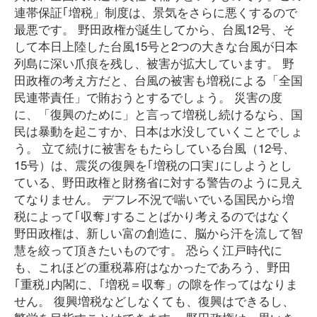
連帯保証｢増税」制度は、景気をさらに悪くするので
最悪です。 野田政権が誕生してから、台風12号、そ
して本日上陸した台風15号と2つの大きな台風が日本
列島に深い爪痕を残し、被害が拡大しています。 野
田政権の考え方だと、台風の被害も増税による「全国
民連帯責任」で賄おうとするでしょう。 災害の度
に、「復興のために」と言って増税し続けるなら、国
民は暴動を起こすか、日本は水没していくことでしょ
う。 立て続けに被害をもたらしている台風（12号、
15号）は、震災の復興を｢増税の口実｣にしようとし
ている、野田政権と財務省に対する警告のように見え
てなりません。 デフレ不況で喘いでいる国民から増
税によって｢収奪｣することばかり考えるのではなく
野田政権は、新しい富の創造に、脳から汗を流して智
慧を絞って頂きたいものです。 恐らく江戸時代に
も、これほどの重税幕府はなかったであろう、野田
｢重税｣内閣に、｢増税＝収奪」の隙を作ってはなりま
せん。 復興増税などしなくても、復興はできるし、