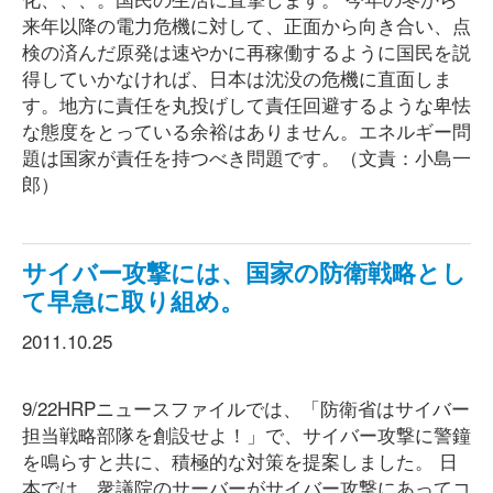
来年以降の電力危機に対して、正面から向き合い、点
検の済んだ原発は速やかに再稼働するように国民を説
得していかなければ、日本は沈没の危機に直面しま
す。地方に責任を丸投げして責任回避するような卑怯
な態度をとっている余裕はありません。エネルギー問
題は国家が責任を持つべき問題です。（文責：小島一
郎）
サイバー攻撃には、国家の防衛戦略とし
て早急に取り組め。
2011.10.25
9/22HRPニュースファイルでは、「防衛省はサイバー
担当戦略部隊を創設せよ！」で、サイバー攻撃に警鐘
を鳴らすと共に、積極的な対策を提案しました。 日
本では、衆議院のサーバーがサイバー攻撃にあってコ