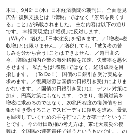
本日、9月21日(水）日本経済新聞の朝刊に、全面意見
広告｢復興支援とは『増税』ではなく『景気を良くす
る』こと｣が掲載されました。 主な内容は以下の通り
です。 幸福実現党は｢増税｣に反対します。
（Why?） 増税は｢日本沈没｣を招きます。／｢増税=税
収増｣とは限りません。／増税しても、｢被災者の苦
しみを分かち合う｣ことはできません。／超円高の
今、増税は国内企業の海外移転を加速、失業率を悪化
させます。 私たちは｢増税｣ではなく、経済成長を目
指します。 （To Do！） 国債の日銀引き受け実施を
求めます。／復興財源は国債の日銀引き受けによりま
かないます。／国債の日銀引き受けは、デフレ対策に
加え、円高対策にもなります。 つまり、復興対策を
増税に求めるのではなく、20兆円程度の復興債を日
銀が引き受けることでスピーディに復興を進め、景気
も回復していくための手を打つことが第一だというこ
とです。 今の野田政権の考え方は、東北大震災の復
興は、全国民の連帯責任で補うというものです。この