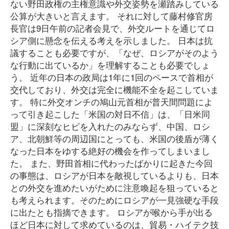
ない野田政権の主権意識や外交姿勢を瀬踏みしている
公算が大きいと言えます。 それに対して藤村修官房
長官は9日午前の記者会見で、外交ルートを通じてロ
シア側に懸念を伝える考えを示しました。 日本は抗
議することも必要ですが、「なぜ、ロシアがそのよう
な行動に出ているか」を理解することも必要でしょ
う。 近年の日本の政局は1年に1回のペースで首相が
交代しており、外交は完全に機能不全を起こしていま
す。 特に外交オンチの鳩山元首相が普天間問題によ
って引き起こした「米国の対日不信」は、「日米同
盟」に深刻なヒビを入れたのみならず、中国、ロシ
ア、北朝鮮等の周辺国にとっても、米国の後盾が薄く
なった日本をゆする絶好の機会を作ってしまいまし
た。 また、野田首相に代わったばかりに起きた今回
の事態は、ロシアが日本を敵視しているよりも、日本
との外交を進めたいがために注意喚起を狙っていると
も考えられます。そのためにロシアが一見強硬な手段
に出たとも指摘できます。 ロシアが喉から手が出る
ほど日本に対して求めているのは、貿易・ハイテク技