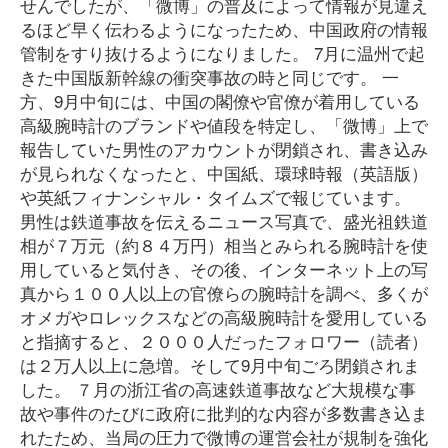
せんでしたが、「微博」の普及によって情報が見違え
るほど早く伝わるようになったため、中国政府の情報
管制をすり抜けるようになりました。 7月に温州で起
きた中国版新幹線の衝突事故の時と同じです。 一
方、9月中旬には、中国の閣僚や官僚が着用している
高級腕時計のブランドや値段を特定し、「微博」上で
報告していた男性のアカウントが閉鎖され、書き込み
が見られなくなったと、中国紙、環球時報（英語版）
や英紙フィナンシャル・タイムズで報じています。
男性は鉄道事故を伝えるニュース写真で、盛光祖鉄道
相が７万元（約８４万円）相当とみられる腕時計を使
用していると気付き、その後、インターネット上の写
真から１００人以上の官僚らの腕時計を調べ、多くが
オメガやロレックスなどの高級腕時計を愛用している
と指摘すると、２０００人だったフォロワー（読者）
は２万人以上に急増。そして9月中旬ごろ閉鎖されま
した。 ７月の浙江省の高速鉄道事故など大規模な事
故や事件のたびに政府に批判的な内容が多数書き込ま
れたため、当局の圧力で微博の運営会社が規制を強化