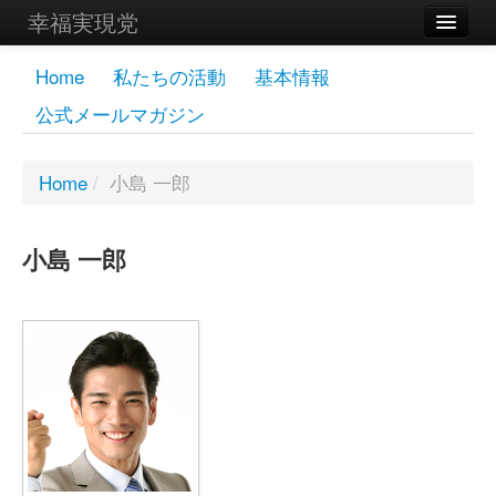
幸福実現党
メンバーズページ
Home
私たちの活動
基本情報
公式メールマガジン
党員
寄付
Home
/
小島 一郎
お問い合わせ
小島 一郎
幸福の科学グループ