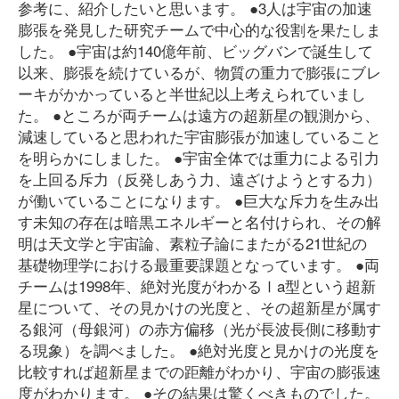
参考に、紹介したいと思います。 ●3人は宇宙の加速
膨張を発見した研究チームで中心的な役割を果たしま
した。 ●宇宙は約140億年前、ビッグバンで誕生して
以来、膨張を続けているが、物質の重力で膨張にブレ
ーキがかかっていると半世紀以上考えられていまし
た。 ●ところが両チームは遠方の超新星の観測から、
減速していると思われた宇宙膨張が加速していること
を明らかにしました。 ●宇宙全体では重力による引力
を上回る斥力（反発しあう力、遠ざけようとする力）
が働いていることになります。 ●巨大な斥力を生み出
す未知の存在は暗黒エネルギーと名付けられ、その解
明は天文学と宇宙論、素粒子論にまたがる21世紀の
基礎物理学における最重要課題となっています。 ●両
チームは1998年、絶対光度がわかるⅠa型という超新
星について、その見かけの光度と、その超新星が属す
る銀河（母銀河）の赤方偏移（光が長波長側に移動す
る現象）を調べました。 ●絶対光度と見かけの光度を
比較すれば超新星までの距離がわかり、宇宙の膨張速
度がわかります。 ●その結果は驚くべきものでした。