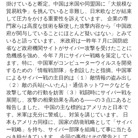
掛けていると断定。中国は米国や同盟国に「大規模な
貿易戦争」を挑んでいると非難し、日米欧などが結束
して圧力をかける重要性を訴えています。 企業の専
門家らは高度な技術を駆使した攻撃内容から「中国政
府が関与していることにほとんど疑いはない」とみて
いると語っています。 米政府は一昨年７月に国防総
省など政府機関サイトがサイバー攻撃を受けたことに
危機感を強め、今年７月にサイバー戦略を策定してい
ます。特に、中国軍がコンピューターウイルスを開発
するための「情報戦部隊」を創設したと指摘。中国軍
によるサイバー戦の主目的は〈１〉敵情報の盗み出し
〈２〉敵の兵站(へいたん)・通信ネットワークなどを
攻撃して敵の行動を妨害〈３〉戦闘時にサイバー戦を
展開し、攻撃の相乗効果を高める――の３点にあると
報告しました。 中国の主な標的はアメリカと日本で
す。米軍は充分に警戒し、対策を講じています。 日
本もアメリカ同様に、国家の防衛戦略として「サイバ
ー戦略」を持ち、サイバー部隊を組織して事に当たる
べき時がきています。 今回の事件はその警告として