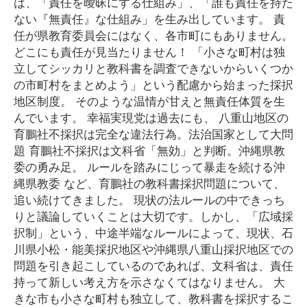
は、「責任を曖昧にする仕組み」、「誰も責任を持た
ない『無責任』な仕組み」を生み出しています。 責
任が県教育委員会にはなく、各市町にもありません。
どこにも責任が見当たりません！ 「小さな町村は独
立してシッカリと教科書を調査できないからいくつか
の市町村をまとめよう」という配慮から始まった採択
地区制度。 そのような温情が甘えと無責任体質を生
んでいます。 幸福実現党は過去にも、 八重山地区の
育鵬社不採択は完全な違法行為。法治国家として大問
題 育鵬社不採択は文科省「無効」と判断。沖縄県教
委の勇み足。 ルールを踏みにじって暴走を続ける沖
縄県教委 など、育鵬社の教科書採択問題について、
追い続けてきました。 現状の法ルールの中できっち
りと議論していくことは大切です。しかし、「広域採
択制」という、中途半端なルールによって、現状、石
川県小松・能美採択地区や沖縄県八重山採択地区での
問題を引き起こしているのであれば、文科省は、責任
持って新しい考え方を示さなくてはなりません。 大
きな市も小さな町村も独立して、教科書を採択するこ