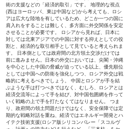
術の支援などの「経済的取引」です。 地理的な視点
(西はヨーロッパ、東は中国など)から考えても、ロシ
アは広大な陸地を有しているため、どこか一つの国に
肩入れをすることは難しく、多方面に外交関係を安定
させることが必要です。 ロシアから見れば、日本に
対しては北東アジアでの中国に対する抑えとしての役
割と、経済的な取引相手として見ていると考えられま
す。 日本側としては政府間の北方領土交渉だけでは
前に進みません。日本の外交においては、尖閣・沖縄
を中心とした中国の脅威が迫っている以上、優先順位
としては中国への防衛を強化しつつ、ロシア外交は戦
略的に考えるべきでしょう。 中国とロシアが手を結
ぶような手は打つべきではなく、むしろ、ロシアとは
経済交流等によって手を結び、対中国包囲網を作って
いく戦略の上で手を打たなくてはなりません。 つま
り、政府間の領土問題だけではなく、安全保障では定
期的な戦略対話を重ね、経済ではエネルギー開発とハ
イテク技術支援(ロシア版シリコンバレー「スコルヴ
ォ」計画への協力など)を行うなど、「三本柱」をセ