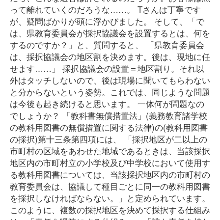
って離れていくのだろうな……。 Tさんは丁寧です
が、疑問ばかりが頭に浮かびました。 そして、「で
は、県教育委員会が採択協議会を設置するとは、何を
するのですか？」と、質問すると、 「県教育委員会
は、採択協議会の地区割を決めます。後は、現地に任
せます……」 採択協議会の設置＝地区割り。それ以
外はタッチしないので、後は現場に聞いてもらわない
と分からないという姿勢。これでは、同じような問題
は今後も起き続けると思います。 一体何が問題なの
でしょうか？ 「教科書無償措置法」(義務教育諸学校
の教科用図書の無償措置に関する法律)の(教科用図書
の採択)第十三条第四項には、 「採択地区が二以上の
市町村の区域をあわせた地域であるときは、当該採択
地区内の市町村立の小学校及び中学校において使用す
る教科用図書については、当該採択地区内の市町村の
教育委員会は、協議して種目ごとに同一の教科用図書
を採択しなければならない。」と定められています。
このように、複数の採択地区を決めて採択する仕組み