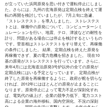
が立っていた浜岡原発を思い付きで運転停止にしまし
た。さらには、九州の玄海原発は定期点検を終えて運
転の再開を検討していましたが、7月上旬に急遽、
「ストレステスト」を導入しました。 ストレステス
トとは、稼働中の原発について、コンピューターシミ
ュレーションを行い、地震、テロ、津波などの耐性を
計り、問題がある場合には停止を検討するというもの
です。菅首相はストレステストをすり替えて、再稼働
の条件にしました。 結果、定期点検を終えた原発を
再稼働できず、夏の電力危機を招きました。 現在10
基の原発がストレステストを行っています。さらに、
来年4月には北海道泊原発3号炉以外の全ての原発が
定期点検にはいる予定となっています。 定期点検が
終了した原発を再稼働するように、政府が舵を切らな
ければ、2012年にはほとんどの原発が止まることに
なります。原発停止によって電力不足が深刻化すれ
ば、電気代の値上げ、企業の競争力低下、電力コスト
高による企業の海外移転、国内空洞化、不況の深刻
化、、、。国民の生活に直撃します。 今年の冬から