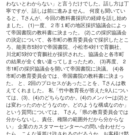
わないとわからない」と言うだけでした。話し方は丁
寧ですが、話しは前に進みません。 何度も聞いてい
ると、Tさんが、今回の教科書採択の経緯を話し始め
ました。 (1)一度、２市１町の地区採択協議会によっ
て帝国書院の教科書に決まった。 (2)この採択協議会
の決定について、各市町の教育委員会で採択したとこ
ろ、能美市5対0で帝国書院、小松市4対1で育鵬社、
川北町5対0で育鵬社が採択された。協議会と各市町
の結果が全く食い違ってしまったため、 (3)再度、 2
市1町の採択協議会を開いて帝国書院に決議。 (4)各
市町の教育委員会では、帝国書院の教科書に決まっ
た。 と、2回のプロセスがあったことを、Tさんは教
えてくれました。 私「竹中教育長が答えた9人につい
ては、(3)、(4)のどちらなのか。(4)のメンバーは(2)と
は変わったのかどうなのか。どのような構成なのか」
という質問については、 Tさん「県の教育委員会では
分からないし、責任、権限の範囲外だから分からな
い」 企業のカスタマーセンターへの問い合わせだっ
たら、こんな返答は許されるのだろうか。お客様は黙