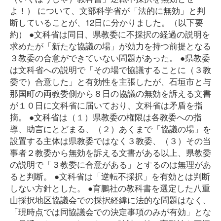
よ！） について、文部科学省が「法的に無効」と判
断していることが、12日に分かりました。（以下要
約） ●文科省は同日、県教委に不採択の経過の説明を
求めたが「新たな協議の場」が効力を持つ前提となる
３教委の合意ができていない問題があった。 ●県教委
は文科省への説明で「その場で協議することに（３教
委で）合意した」と有効性を主張したが、石垣市と与
那国町の両教委側から８日の協議の無効を訴える文書
が１０日に文科省に届いており、文科省は矛盾を指
摘。 ●文科省は（１）県教委の権限は各教委への指
導、助言にとどまる、（２）あくまで「協議の場」を
設置する主体は県教委ではなく３教委、（３）その当
事者２教委から無効を訴える文書がある以上、県教委
の説明で「３教委に合意がある」とするのは無理があ
ると判断。 ●文科省は「逆転不採択」を有効とは判断
しない方針とした。 ●育鵬社の教科書を選定した八重
山採択地区協議会での採択経緯に法的な問題はなく、
「現時点では同協議会での決定事項のみが有効」とな