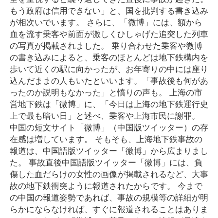
もう政府は信用できない」と、国を批判する書き込み
が相次いでいます。 さらに、「微博」には、額から
血を流す乗客や前面が激しくひしゃげた追突した列車
の写真が掲載されました。 乗り合わせた乗客や微博
の書き込みによると、乗客のほとんどは地下鉄構内を
歩いて近くの駅に向かったが、お年寄りの中には座り
込んだままの人もいたといいます。「事故後も何があ
ったのか説明もなかった」と憤りの声も。 上海の市
営地下鉄は「微博」に、「今日は上海の地下鉄運行史
上で最も暗い日」と述べ、乗客や上海市民に謝罪。
中国の短文サイト「微博」（中国版ツイッター）の存
在感は増しています。 そもそも、上海地下鉄事故の
報道は、中国語版ツイッター「微博」から広まりまし
た。 事故直後中国語版ツイッター「微博」には、負
傷した血だらけの女性の画像が掲載されるなど、大事
故の地下鉄衝突ように報道されたからです。 今まで
の中国の報道姿勢であれば、事故の規模等の詳細が明
らかにならなければ、すぐに報道されることはありま