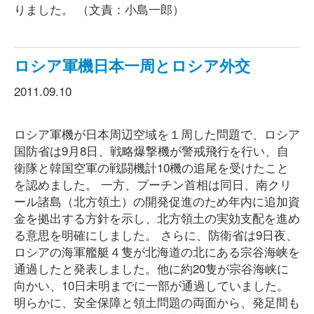
りました。 （文責：小島一郎）
ロシア軍機日本一周とロシア外交
2011.09.10
ロシア軍機が日本周辺空域を１周した問題で、ロシア
国防省は9月8日、戦略爆撃機が警戒飛行を行い、自
衛隊と韓国空軍の戦闘機計10機の追尾を受けたこと
を認めました。 一方、プーチン首相は同日、南クリ
ール諸島（北方領土）の開発促進のため年内に追加資
金を拠出する方針を示し、北方領土の実効支配を進め
る意思を明確にしました。 さらに、防衛省は9日夜、
ロシアの海軍艦艇４隻が北海道の北にある宗谷海峡を
通過したと発表しました。他に約20隻が宗谷海峡に
向かい、10日未明までに一部が通過していました。
明らかに、安全保障と領土問題の両面から、発足間も