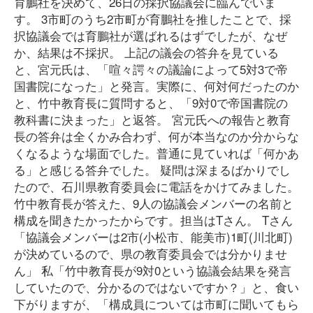
育鵬社を決めて、26日の採択協議会に臨んでいま
す。 3市町のうち2市町が育鵬社を推したことで、採
択協議会では育鵬社が選ばれるはずでしたが、なぜ
か、結果は不採択。 上記の議会の答弁を見ている
と、宮元氏は、「喧々諤々の議論によって5対3で帝
国書院になった」と発言。実際に、何対何だったのか
と、竹中教育長に質問すると、「9対0で帝国書院の
教科書に決まった」と返答。 宮元氏への報告と教育
長の答弁は全くかみ合わず、何が本当なのか分からな
くなるような場面でした。普通に見ていれば「何かあ
る」と感じる答弁でした。 疑問は深まるばかりでし
たので、石川県教育委員会に電話をかけてみました。
竹中教育長が答えた、9人の協議会メンバーの名前と
構成を聞きたかったからです。担当はTさん。 Tさん
「協議会メンバーは2市(小松市、能美市)1町(川北町)
が決めているので、県の教育委員会では分かりませ
ん」 私「竹中教育長が9対0という協議会結果を発言
していたので、分かるのではないですか？」と、食い
下がりますが、「構成員については市町に聞いてもら