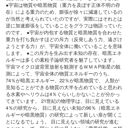
●宇宙は物質や暗黒物質（重力を及ぼす正体不明の存
在）による重力のため、膨張が徐々に減速しているの
が当然と考えられていたのですが、実際にはそれとは
逆に加速膨張をしていることをグラフは物語っていた
のです。 ●宇宙が内包する物質と暗黒物質を合わせた
重力を打ち負かすほどの斥力（反発しあう力、遠ざけ
ようとする力）が、宇宙全体に働いていることを意味
します。 ●この斥力を生み出す未知の存在、暗黒エネ
ルギーは多くの素粒子論研究者を魅了しています。
宇宙マイクロ波背景放射を観測するＷＭＡP衛星の観
測によって、宇宙全体の物質エネルギーのうち、
74％が暗黒エネルギー、22％が暗黒物質で、 人類が
見知ることができる物質の大半を占めていると思われ
る水素やヘリウムは4％ぐらいしかないことが分かっ
てきています。 21世紀の物理学は、目に見えている
4％の研究から、目に見えない未知の96％（暗黒エネ
ルギーや暗黒物質）の研究によって新しい扉が開くこ
とになるでしょう。 目に見えない領域の研究が進む