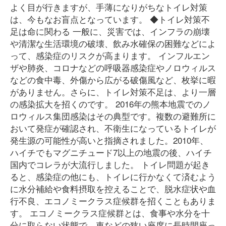
よく目が行きますが、手薄になりがちなトイレ対策
は、今もなお盲点となっています。 ◆トイレ対策不
足は命に関わる 一般に、災害では、インフラの崩壊
や清潔な生活環境の破壊、飲み水確保の困難などによ
って、感染症のリスクが高まります。 インフルエン
ザや肺炎、コロナなどの呼吸器感染症やノロウィルス
などの食中毒、外傷から広がる破傷風など、枚挙に暇
がありません。さらに、トイレ対策不足は、より一層
の感染拡大を招くのです。 2016年の熊本地震でのノ
ロウィルス集団感染はその典型です。複数の避難所に
おいて発症が確認され、不衛生になっているトイレが
発生源の可能性が高いと指摘されました。2010年、
ハイチでもマグニチュード7以上の地震の後、ハイチ
国内でコレラが大流行しました。 トイレ問題が起き
ると、感染症の他にも、トイレに行かなくて済むよう
に水分補給や食料摂取を控えることで、脱水症状や血
行不良、エコノミークラス症候群を招くこともありま
す。 エコノミークラス症候群とは、食事や水分を十
分に取らない状態で、車などの狭い座席に長時間座っ