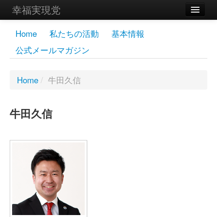
幸福実現党
メンバーズページ
Home
私たちの活動
基本情報
公式メールマガジン
党員
寄付
Home
/
牛田久信
お問い合わせ
牛田久信
幸福の科学グループ