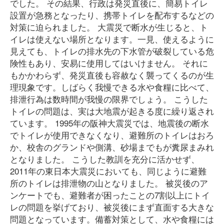
でした。 その結果、行政は発災直後に、簡易トイレ
設置が急務となったり、携帯トイレを配布するなどの
対策に迫られました。 大震災で断水が生じると、ト
イレは使えない場所となります。一見、使えるように
見えても、トイレの排水先の下水管が破裂している危
険性もあり、安易に使用してはいけません。 それに
もかかわらず、発災直後も容赦なく襲ってくるのが生
理現象です。しばらく我慢できる水や食糧に比べて、
排泄行為は数時間が我慢の限界でしょう。 こうした
トイレの問題は、実は大地震が起きる度に繰り返され
ています。 1995年の阪神大震災では、地震後の断水
でトイレが使用できなくなり、避難所のトイレはおろ
か、校舎のグランドや側溝、砂場までもが糞尿まみれ
となりました。 こうした教訓を充分に活かせず、
2011年の東日本大震災においても、同じように避難
所のトイレは排泄物の山となりました。 被災後のア
ンケートでも、避難者が困ったことの7割以上にトイ
レの問題を挙げており、被災後にまず直面する大きな
問題となっています。備蓄対策として、水や食糧には