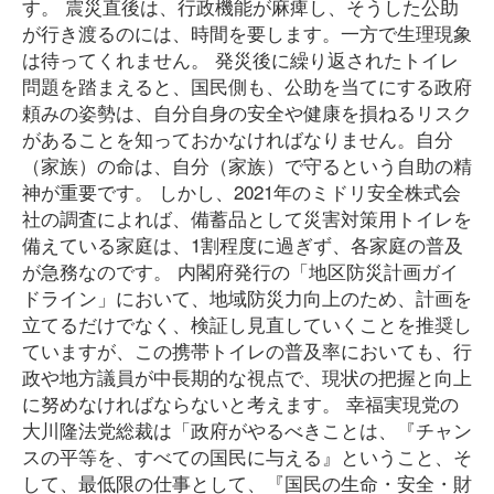
す。 震災直後は、行政機能が麻痺し、そうした公助
が行き渡るのには、時間を要します。一方で生理現象
は待ってくれません。 発災後に繰り返されたトイレ
問題を踏まえると、国民側も、公助を当てにする政府
頼みの姿勢は、自分自身の安全や健康を損ねるリスク
があることを知っておかなければなりません。自分
（家族）の命は、自分（家族）で守るという自助の精
神が重要です。 しかし、2021年のミドリ安全株式会
社の調査によれば、備蓄品として災害対策用トイレを
備えている家庭は、1割程度に過ぎず、各家庭の普及
が急務なのです。 内閣府発行の「地区防災計画ガイ
ドライン」において、地域防災力向上のため、計画を
立てるだけでなく、検証し見直していくことを推奨し
ていますが、この携帯トイレの普及率においても、行
政や地方議員が中長期的な視点で、現状の把握と向上
に努めなければならないと考えます。 幸福実現党の
大川隆法党総裁は「政府がやるべきことは、『チャン
スの平等を、すべての国民に与える』ということ、そ
して、最低限の仕事として、『国民の生命・安全・財