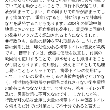
ていて足を動かさないことで、血行不良が起こり、血
液が固まってしまい、血の固まりで血管が詰まってし
まう病気です。 重症化すると、肺に詰まって肺塞栓
などを誘発することもあります。2004年の新潟中越
地震においては、死亡事例も発生し、震災後に同症状
の発生リスクが広く認知されるようになりました。
◆行政側も、自助の精神を育む取組みを こうした問
題の解消には、即効性のある携帯トイレの普及が急務
です。 携帯トイレは、便器に便袋を設置し、付属の
凝固剤を使用することで、排水せずとも排泄すること
が可能となります。使用後は、燃えるゴミとして処理
し易いこともメリットです。 携帯トイレの使用によ
って、トイレの我慢からくる健康被害を防ぐだけでな
く、排泄物を避難所や住環境に溢れさせない衛生環境
の維持にもつながります。ですから、携帯トイレの普
及は、災害対策に不可欠なのです。 しかしながら、
行政が町の防災倉庫に大量の携帯トイレや仮設トイレ
を備えるだけでは対策として不十分であると言えま