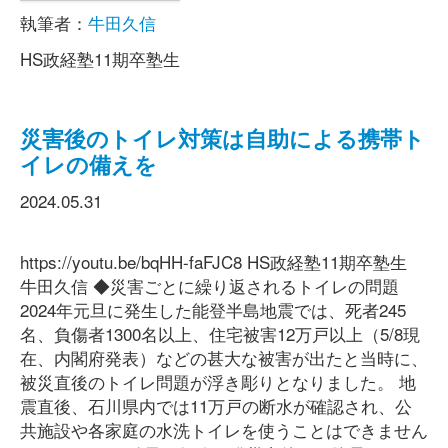
執筆者：
牛田久信
HS政経塾11期卒塾生
災害後のトイレ対策は自助による携帯ト
イレの備えを
2024.05.31
https://youtu.be/bqHH-faFJC8 HS政経塾11期卒塾生
牛田久信 ◆災害ごとに繰り返されるトイレの問題
2024年元旦に発生した能登半島地震では、死者245
名、負傷者1300名以上、住宅被害12万戸以上（5/8現
在、内閣府発表）などの甚大な被害が出たと当時に、
被災直後のトイレ問題が浮き彫りとなりました。 地
震直後、石川県内では11万戸の断水が確認され、公
共施設や各家庭の水洗トイレを使うことはできません