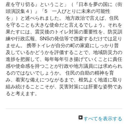
産を守り切る』ということ」（『日本を夢の国に（街
頭演説集４）』「5 一人びとりに未来の可能性
を」）と述べられました。 地方政治で言えば、住民
を守ることも大きな使命だと言えるでしょう。それを
果たすには、震災後のトイレ対策の重要性を、防災訓
練や行政広報、SNSの発信等で啓蒙するだけでは足り
ません。 携帯トイレが自分の町の家庭にしっかり普
及しているかどうかを評価することで、地域防災力の
進捗を把握して、毎年毎年引き揚げていくことに責任
感や使命感を持つことが行政や地方議員には求められ
るのではないでしょうか。 住民の自助の精神を育
み、着実な備えにつながるまで、根気よく地道に取り
組み続けることこそが、災害対策には肝要な姿勢であ
ると考えます。
すべてを表示する