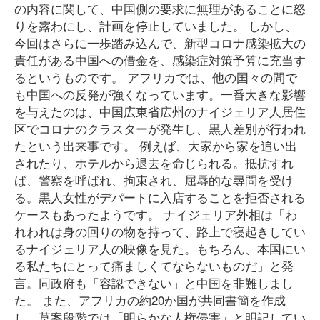
の内容に関して、中国側の要求に無理があることに怒
りを露わにし、計画を停止していました。 しかし、
今回はさらに一歩踏み込んで、新型コロナ感染拡大の
責任がある中国への借金を、感染症対策予算に充当す
るというものです。 アフリカでは、他の国々の間で
も中国への反発が強くなっています。一番大きな影響
を与えたのは、中国広東省広州のナイジェリア人居住
区でコロナのクラスターが発生し、黒人差別が行われ
たという出来事です。 例えば、大家から家を追い出
されたり、ホテルから退去を命じられる。抵抗すれ
ば、警察を呼ばれ、拘束され、屈辱的な尋問を受け
る。黒人女性がデパートに入店することを拒否される
ケースもあったようです。 ナイジェリア外相は「わ
れわれは身の回りの物を持って、路上で寝起きしてい
るナイジェリア人の映像を見た。もちろん、本国にい
る私たちにとって痛ましくてならないものだ」と発
言。同政府も「容認できない」と中国を非難しまし
た。 また、アフリカの約20か国が共同書簡を作成
し、草案段階では「明らかな人権侵害」と明記してい