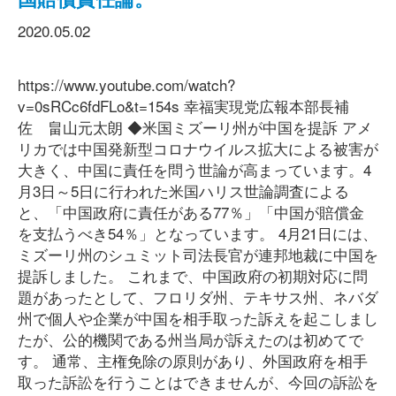
2020.05.02
https://www.youtube.com/watch?
v=0sRCc6fdFLo&t=154s 幸福実現党広報本部長補
佐 畠山元太朗 ◆米国ミズーリ州が中国を提訴 アメ
リカでは中国発新型コロナウイルス拡大による被害が
大きく、中国に責任を問う世論が高まっています。4
月3日～5日に行われた米国ハリス世論調査による
と、「中国政府に責任がある77％」「中国が賠償金
を支払うべき54％」となっています。 4月21日には、
ミズーリ州のシュミット司法長官が連邦地裁に中国を
提訴しました。 これまで、中国政府の初期対応に問
題があったとして、フロリダ州、テキサス州、ネバダ
州で個人や企業が中国を相手取った訴えを起こしまし
たが、公的機関である州当局が訴えたのは初めてで
す。 通常、主権免除の原則があり、外国政府を相手
取った訴訟を行うことはできませんが、今回の訴訟を