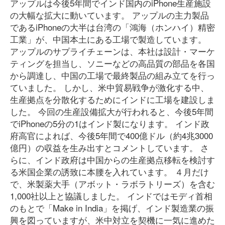
アップルは今後5年間でインド国内のiPhone生産施設
の大幅な拡大に動いています。 アップルの主力製品
であるiPhoneの大半は台湾の「鴻海（ホンハイ）精密
工業」が、中国本土にある工場で製造しています。
アップルのサプライチェーンは、本社は設計・マーケ
ティングを担当し、ソニーなどの高品質の部品を各国
から調達し、中国の工場で最終製品の組み立てを行っ
ていました。 しかし、米中貿易戦争が激化する中、
生産拠点を分散化するためにインドに工場を建設しま
した。 今回の生産設備拡大が行われると、今後5年間
でiPhoneの5分の1はインド製になります。 インド政
府高官によれば、今後5年間で400億ドル（約4兆3000
億円）の収益を生み出すとコメントしています。 さ
らに、インド政府は中国からの生産拠点移転を検討す
る米国企業の誘致に本腰を入れています。 ４月だけ
で、米製薬大手（アボット・ラボラトリーズ）を含む
1,000社以上と協議しました。 インドではモディ首相
のもとで「Make in India」を掲げ、インド製造業の振
興を図っていますが、米中対立を契機に一気に進めた