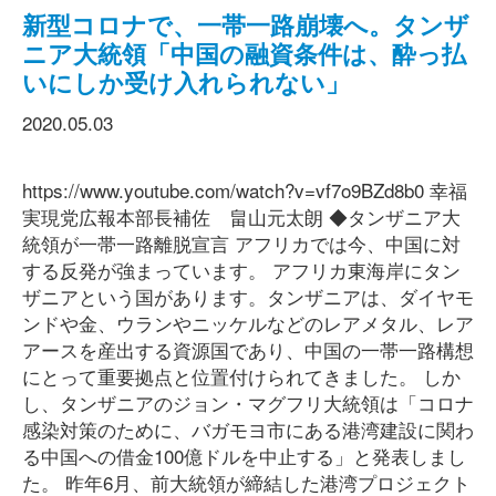
新型コロナで、一帯一路崩壊へ。タンザ
ニア大統領「中国の融資条件は、酔っ払
いにしか受け入れられない」
2020.05.03
https://www.youtube.com/watch?v=vf7o9BZd8b0 幸福
実現党広報本部長補佐 畠山元太朗 ◆タンザニア大
統領が一帯一路離脱宣言 アフリカでは今、中国に対
する反発が強まっています。 アフリカ東海岸にタン
ザニアという国があります。タンザニアは、ダイヤモ
ンドや金、ウランやニッケルなどのレアメタル、レア
アースを産出する資源国であり、中国の一帯一路構想
にとって重要拠点と位置付けられてきました。 しか
し、タンザニアのジョン・マグフリ大統領は「コロナ
感染対策のために、バガモヨ市にある港湾建設に関わ
る中国への借金100億ドルを中止する」と発表しまし
た。 昨年6月、前大統領が締結した港湾プロジェクト