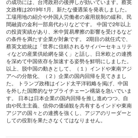
の成功には、台湾政府の後押しが効いています。蔡英
文政権は2019年1月、新たな優遇策を発表しました。
工場用地の紹介や外国人労働者の雇用規制の緩和、民
間融資の金利一部肩代わりなどです。 中国で2年以上
の投資実績があり、米中貿易摩擦の影響を受けるなど
の条件を満たす企業が対象です。 2期目の就任式で、
蔡英文総統は「世界に信頼されるサイバーセキュリテ
ィなどの産業供給網を築く」と話し、日米欧との連携
を深めて中国依存を加速する姿勢を鮮明にしました。
以上、脱中国の動きとして、（１）インドや東南アジ
アへの分散化、（２）企業の国内回帰を見てきまし
た。 トランプ政権はインド太平洋戦略を掲げ、中国
を外した国際的なサプライチェーン構築を急いでいま
す。 日本は日本企業の国内回帰を推し進めつつ、自
由や民主主義、信仰の価値観を共有するインドや東南
アジアの国々との連携を強くし、アジアのリーダーと
しての役割を果たさなくてはなりません。