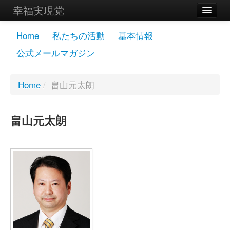
幸福実現党
メンバーズページ
Home
私たちの活動
基本情報
公式メールマガジン
党員
寄付
Home
/
畠山元太朗
お問い合わせ
畠山元太朗
幸福の科学グループ