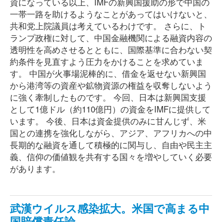
資になっている以上、IMFの新興国援助の形で中国の
一帯一路を助けるようなことがあってはいけないと、
共和党上院議員は考えているわけです。 さらに、ト
ランプ政権に対して、中国金融機関による融資内容の
透明性を高めさせるとともに、国際基準に合わない契
約条件を見直すよう圧力をかけることを求めていま
す。 中国が火事場泥棒的に、借金を返せない新興国
から港湾等の資産や鉱物資源の権益を収奪しないよう
に強く牽制したものです。 今回、日本は新興国支援
として1億ドル（約110億円）の資金をIMFに提供して
います。 今後、日本は資金提供のみに甘んじず、米
国との連携を強化しながら、アジア、アフリカへの中
長期的な融資を通して積極的に関与し、自由や民主主
義、信仰の価値観を共有する国々を増やしていく必要
があります。
武漢ウイルス感染拡大。米国で高まる中
国賠償責任論。