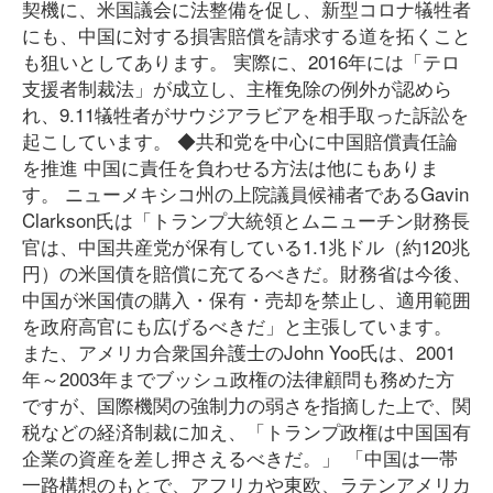
契機に、米国議会に法整備を促し、新型コロナ犠牲者
にも、中国に対する損害賠償を請求する道を拓くこと
も狙いとしてあります。 実際に、2016年には「テロ
支援者制裁法」が成立し、主権免除の例外が認めら
れ、9.11犠牲者がサウジアラビアを相手取った訴訟を
起こしています。 ◆共和党を中心に中国賠償責任論
を推進 中国に責任を負わせる方法は他にもありま
す。 ニューメキシコ州の上院議員候補者であるGavin
Clarkson氏は「トランプ大統領とムニューチン財務長
官は、中国共産党が保有している1.1兆ドル（約120兆
円）の米国債を賠償に充てるべきだ。財務省は今後、
中国が米国債の購入・保有・売却を禁止し、適用範囲
を政府高官にも広げるべきだ」と主張しています。
また、アメリカ合衆国弁護士のJohn Yoo氏は、2001
年～2003年までブッシュ政権の法律顧問も務めた方
ですが、国際機関の強制力の弱さを指摘した上で、関
税などの経済制裁に加え、「トランプ政権は中国国有
企業の資産を差し押さえるべきだ。」 「中国は一帯
一路構想のもとで、アフリカや東欧、ラテンアメリカ