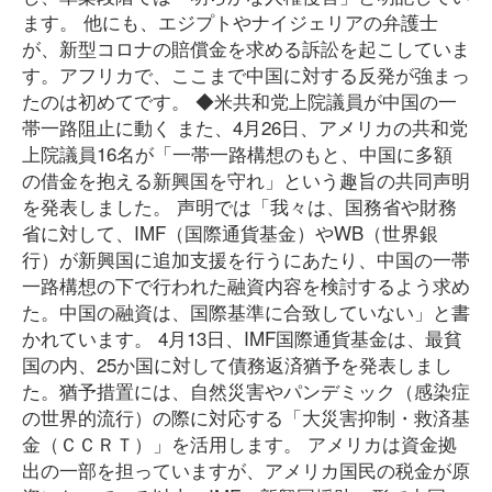
ます。 他にも、エジプトやナイジェリアの弁護士
が、新型コロナの賠償金を求める訴訟を起こしていま
す。アフリカで、ここまで中国に対する反発が強まっ
たのは初めてです。 ◆米共和党上院議員が中国の一
帯一路阻止に動く また、4月26日、アメリカの共和党
上院議員16名が「一帯一路構想のもと、中国に多額
の借金を抱える新興国を守れ」という趣旨の共同声明
を発表しました。 声明では「我々は、国務省や財務
省に対して、IMF（国際通貨基金）やWB（世界銀
行）が新興国に追加支援を行うにあたり、中国の一帯
一路構想の下で行われた融資内容を検討するよう求め
た。中国の融資は、国際基準に合致していない」と書
かれています。 4月13日、IMF国際通貨基金は、最貧
国の内、25か国に対して債務返済猶予を発表しまし
た。猶予措置には、自然災害やパンデミック（感染症
の世界的流行）の際に対応する「大災害抑制・救済基
金（ＣＣＲＴ）」を活用します。 アメリカは資金拠
出の一部を担っていますが、アメリカ国民の税金が原