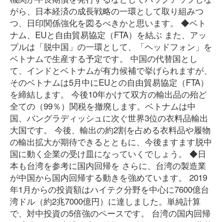
がら、日本経済の成長戦略の一環として取り組みつ
つ、日印関係強化を図るべきかと思います。 ◆ベト
ナム、EUと自由貿易協定（FTA）を結ぶ また、アッ
プルは「脱中国」の一環として、「ヘッドフォン」を
ベトナムで生産する予定です。 中国の代替国とし
て、インドとベトナムが有力候補で挙げられますが、
そのベトナムは5月中にEUとの自由貿易協定（FTA）
を締結します。 今後10年かけて双方の輸出品の殆ど
全ての（99％）関税を撤廃します。ベトナムは中
国、バングラディッシュに次ぐ世界3位の衣料品輸出
大国です。 今後、輸出の約2割を占める衣料品や履物
の輸出拡大が期待できるとともに、今後ますます脱中
国に動く企業の受け皿になっていくでしょう。 ◆日
本も台湾を参考に国内回帰を さらに、台湾の製造業
が中国から国内回帰する動きを強めています。 2019
年1月からの投資額はハイテク分野を中心に7600億台
湾ドル（約2兆7000億円）に達しました。単純計算
で、対中投資の5倍強のペースです。 台湾の国内回帰