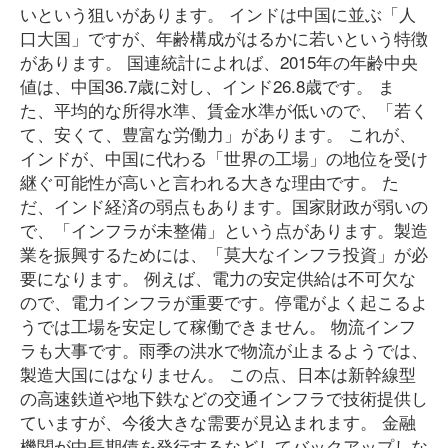
いという狙いがあります。 インドは中国に並ぶ「人
口大国」ですが、年齢構成がはるかに若いという特徴
があります。 国連統計によれば、2015年の年齢中央
値は、中国36.7歳に対し、インド26.8歳です。 ま
た、平均的な所得水準、賃金水準が低いので、「若く
て、安くて、豊富な労働力」があります。 これが、
インドが、中国に代わる「世界の工場」の地位を受け
継ぐ可能性が高いと言われる大きな理由です。 た
だ、インド経済の弱点もあります。国家財政が弱いの
で、「インフラが未整備」という点があります。製造
業を振興するためには、「莫大なインフラ投資」が必
要になります。 例えば、電力の安定供給は不可欠な
ので、電力インフラが重要です。停電がよく起こるよ
うでは工場を安定して稼働できません。 物流インフ
ラも大事です。雨季の洪水で物流が止まるようでは、
製造大国にはなりません。 この点、日本は新幹線型
の高速鉄道や地下鉄などの交通インフラで技術提供し
ていますが、今後大きな需要が見込まれます。 金融
機関が中長期債を発行するなどしてバックアップしな