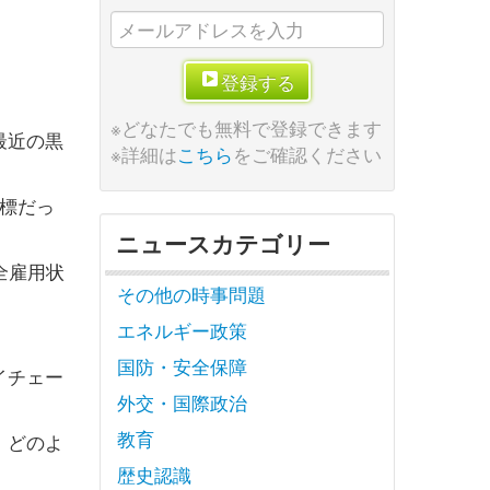
登録する
※どなたでも無料で登録できます
最近の黒
※詳細は
こちら
をご確認ください
目標だっ
ニュースカテゴリー
全雇用状
その他の時事問題
エネルギー政策
国防・安全保障
イチェー
外交・国際政治
教育
、どのよ
歴史認識