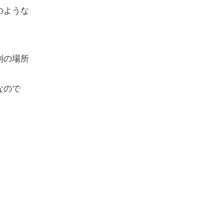
のような
別の場所
なので