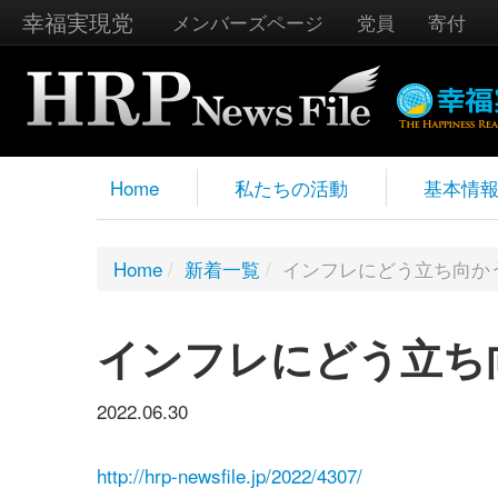
幸福実現党
メンバーズページ
党員
寄付
Home
私たちの活動
基本情
Home
/
新着一覧
/
インフレにどう立ち向か
インフレにどう立ち
2022.06.30
http://hrp-newsfile.jp/2022/4307/