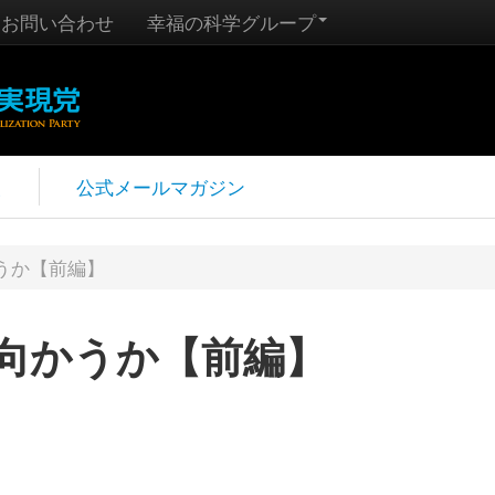
お問い合わせ
幸福の科学グループ
報
公式メールマガジン
うか【前編】
向かうか【前編】