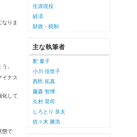
生涯現役
経済
になりま
財政・税制
主な執筆者
釈 量子
ょう。
小川 佳世子
マイナス
西邑 拓真
藤森 智博
強化して
久村 晃司
しろとり 良太
佐々木 勝浩
状態で