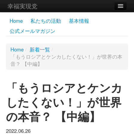
幸福実現党
メンバーズページ
Home
私たちの活動
基本情報
公式メールマガジン
党員
寄付
Home
/
新着一覧
/
「もうロシアとケンカしたくない！」が世界の本
お問い合わせ
音？ 【中編】
幸福の科学グループ
「もうロシアとケンカ
したくない！」が世界
の本音？ 【中編】
2022.06.26