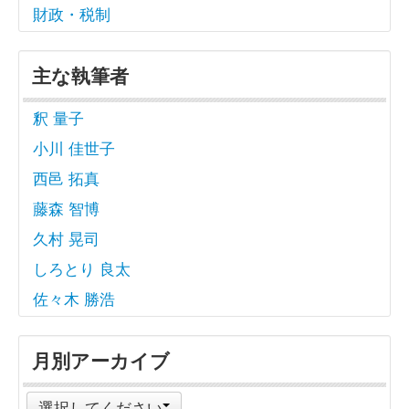
財政・税制
主な執筆者
釈 量子
小川 佳世子
西邑 拓真
藤森 智博
久村 晃司
しろとり 良太
佐々木 勝浩
月別アーカイブ
選択してください