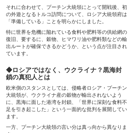
それに合わせて、プーチン大統領にとって開戦後、初
の外遊となるトルコ訪問について、ロシア大統領府は
「準備している」ことを明らかにしました。
特に世界を危機に陥れている食料や肥料等の供給網の
復旧、要するに、穀物、ヒマワリ油や肥料類などの輸
出ルートが確保できるかどうか、という点が注目され
ています。
◆ロシアではなく、ウクライナ？黒海封
鎖の真犯人とは
欧米側のスタンスとしては、侵略者ロシア・プーチン
大統領が、ウクライナ産の穀物が輸出されないよう
に、黒海に面した港湾を封鎖、「世界に深刻な食料不
足を引き起こした」という一面的な批判を展開してい
ます。
一方、プーチン大統領の言い分は真っ向から異なりま