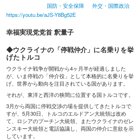
国防・安全保障
外交・国際政治
https://youtu.be/aJS-Y8Bg52E
幸福実現党党首 釈量子
◆ウクライナの「停戦仲介」に名乗りを挙
げたトルコ
ウクライナ戦争が開戦から4ヶ月半が経過しました
が、いま停戦の「仲介役」として本格的に名乗りを挙
げ、世界から動向を注目されている国があります。
それが、東洋と西洋の狭間に位置する国トルコです。
3月から両国に停戦交渉の場を提供してきたトルコで
すが、5月30日、トルコのエルドアン大統領は改め
て、ロシアのプーチン大統領、またウクライナのゼレ
ンスキー大統領と電話協議し、両国の仲介に意欲を示
しています。