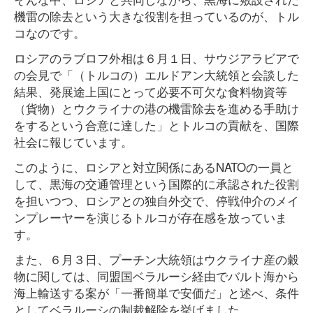
機雷の除去という大きな役割を担っているのが、トル
コなのです。
ロシアのラブロフ外相は６月１日、サウジアラビアで
の会見で「（トルコの）エルドアン大統領と会談した
結果、発展途上国にとって必要不可欠な食料物資等
（貨物）とウクライナの港の機雷除去を進める手助け
をするという合意に達した」とトルコの貢献を、国際
社会に報じています。
このように、ロシアと対立関係にあるNATOの一員と
して、黒海の交通管理という国際的に承認された役割
を担いつつ、ロシアとの独自外交で、停戦仲介のメイ
ンプレーヤーを演じるトルコが存在感を放っていま
す。
また、６月３日、プーチン大統領はウクライナ産の穀
物に関しては、同盟国ベラルーシ経由でバルト海から
海上輸送する案が「一番簡単で安価だ」と述べ、条件
としてベラルーシの制裁解除を挙げました。