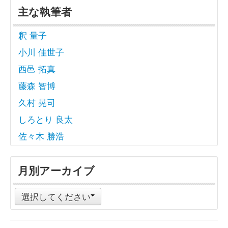
主な執筆者
釈 量子
小川 佳世子
西邑 拓真
藤森 智博
久村 晃司
しろとり 良太
佐々木 勝浩
月別アーカイブ
選択してください