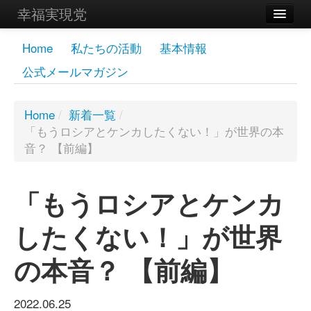
幸福実現党
メンバーズページ
Home
私たちの活動
基本情報
公式メールマガジン
党員
寄付
Home
/
新着一覧
/
「もうロシアとケンカしたくない！」が世界の本
お問い合わせ
音？ 【前編】
幸福の科学グループ
「もうロシアとケンカ
したくない！」が世界
の本音？ 【前編】
2022.06.25