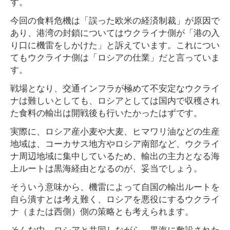
す。
今回の食料危機は「誤った欧米の経済制裁」が原因で
あり、港湾の封鎖についてはウクライナ側が「港の入
り口に機雷をしかけた」と訴えています。これについ
てもウクライナ側は「ロシアの仕業」だと言っていま
す。
戦場となり、交通インフラが極めて不安定なウクライ
ナは難しいとしても、ロシアとしては国内で収穫され
た食料の輸出は開戦後も行いたかったはずです。
実際に、ロシア産小麦や大麦、ヒマワリ油などの生産
地域は、コーカサス地方やロシア南部など、ウクライ
ナ周辺地域に集中しているため、輸出の主力となる海
上ルートは黒海経由となるのが、妥当でしょう。
そういう意味から、機雷によって自国の輸出ルートを
自ら潰すとは考え難く、ロシアを悪役にするウクライ
ナ（または西側）側の策略とも考えられます。
そんな中、ロシアと共同しながら、黒海に敷設された