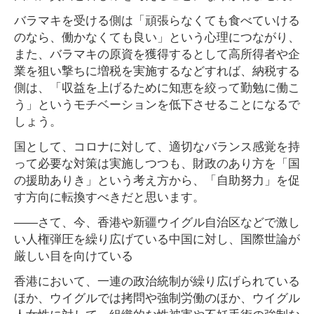
バラマキを受ける側は「頑張らなくても食べていける
のなら、働かなくても良い」という心理につながり、
また、バラマキの原資を獲得するとして高所得者や企
業を狙い撃ちに増税を実施するなどすれば、納税する
側は、「収益を上げるために知恵を絞って勤勉に働こ
う」というモチベーションを低下させることになるで
しょう。
国として、コロナに対して、適切なバランス感覚を持
って必要な対策は実施しつつも、財政のあり方を「国
の援助ありき」という考え方から、「自助努力」を促
す方向に転換すべきだと思います。
――さて、今、香港や新疆ウイグル自治区などで激し
い人権弾圧を繰り広げている中国に対し、国際世論が
厳しい目を向けている
香港において、一連の政治統制が繰り広げられている
ほか、ウイグルでは拷問や強制労働のほか、ウイグル
人女性に対して、組織的な性被害や不妊手術の強制な