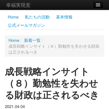
幸福実現党
メンバーズページ
Home
私たちの活動
基本情報
公式メールマガジン
党員
寄付
Home
/
新着一覧
/
成長戦略インサイト（８）勤勉性を失わせる財政
お問い合わせ
は正されるべき
幸福の科学グループ
成長戦略インサイト
（８）勤勉性を失わせ
る財政は正されるべき
2021.04.04