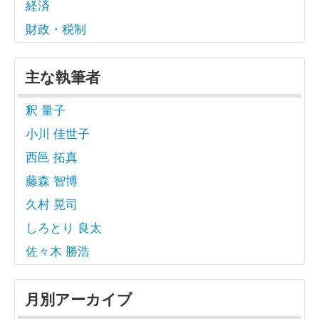
経済
財政・税制
主な執筆者
釈 量子
小川 佳世子
西邑 拓真
藤森 智博
久村 晃司
しろとり 良太
佐々木 勝浩
月別アーカイブ