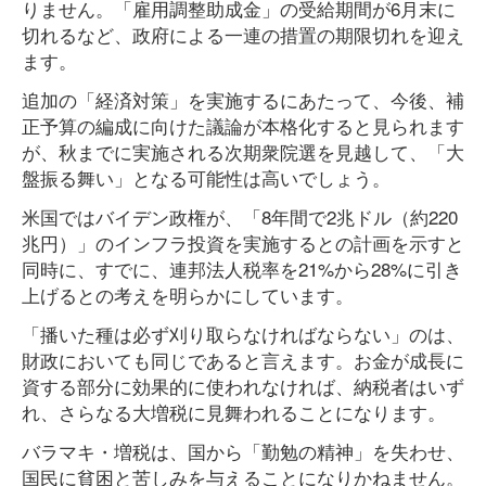
りません。「雇用調整助成金」の受給期間が6月末に
切れるなど、政府による一連の措置の期限切れを迎え
ます。
追加の「経済対策」を実施するにあたって、今後、補
正予算の編成に向けた議論が本格化すると見られます
が、秋までに実施される次期衆院選を見越して、「大
盤振る舞い」となる可能性は高いでしょう。
米国ではバイデン政権が、「8年間で2兆ドル（約220
兆円）」のインフラ投資を実施するとの計画を示すと
同時に、すでに、連邦法人税率を21%から28%に引き
上げるとの考えを明らかにしています。
「播いた種は必ず刈り取らなければならない」のは、
財政においても同じであると言えます。お金が成長に
資する部分に効果的に使われなければ、納税者はいず
れ、さらなる大増税に見舞われることになります。
バラマキ・増税は、国から「勤勉の精神」を失わせ、
国民に貧困と苦しみを与えることになりかねません。