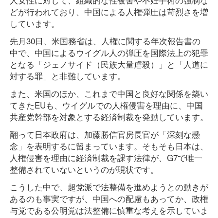
どが行われており、中国による人権弾圧は苛烈さを増
しています。
先月30日、米国務省は、人権に関する年次報告書の
中で、中国によるウイグル人の弾圧を国際法上の犯罪
となる「ジェノサイド（民族大量虐殺）」と「人道に
対する罪」と非難しています。
また、米国のほか、これまで中国と良好な関係を築い
てきたEUも、ウイグルでの人権侵害を理由に、中国
共産党幹部を対象とする経済制裁を発動しています。
翻って日本政府は、加藤勝信官房長官が「深刻な懸
念」を表明するに留まっています。そもそも日本は、
人権侵害を理由に経済制裁を課す法律が、G7で唯一
整備されていないというのが現状です。
こうした中で、超党派で法整備を進めようとの動きが
あるのも事実ですが、中国への配慮もあってか、政権
与党である公明党は法整備に慎重な考えを示していま