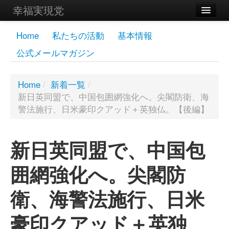
幸福実現党
メンバーズページ
Home
私たちの活動
基本情報
公式メールマガジン
党員
寄付
Home
/
新着一覧
/
新日英同盟で、中国包囲網強化へ。尖閣防衛、海
お問い合わせ
警法施行、日米豪印クアッド＋英独仏。【後編】
幸福の科学グループ
新日英同盟で、中国包
囲網強化へ。尖閣防
衛、海警法施行、日米
豪印クアッド＋英独