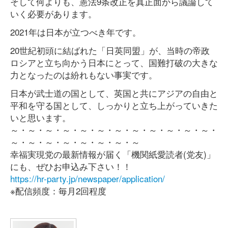
そして何よりも、憲法9条改正を真正面から議論して
いく必要があります。
2021年は日本が立つべき年です。
20世紀初頭に結ばれた「日英同盟」が、当時の帝政
ロシアと立ち向かう日本にとって、国難打破の大きな
力となったのは紛れもない事実です。
日本が武士道の国として、英国と共にアジアの自由と
平和を守る国として、しっかりと立ち上がっていきた
いと思います。
～・～・～・～・～・～・～・～・～・～・～・～・
～・～・～・～・～・～・～・～
幸福実現党の最新情報が届く「機関紙愛読者(党友)」
にも、ぜひお申込み下さい！！
https://hr-party.jp/newspaper/application/
※配信頻度：毎月2回程度