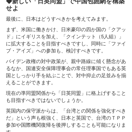
◆新しい「日英同盟」で中国包囲網を構築
せよ
最後に、日本はどうすべきかを考えてみます。
まず、米国に働きかけ、日米豪印の四か国の「クアッ
ド」にイギリスを加え、「クインテット（5人組）」
に拡大することを目指すべきですし、同時に「ファイ
ブ・アイズ」への参加も、検討すべきです。
バイデン政権の対中政策が、親中路線に傾く懸念があ
るなか、国連安全保障理事会の常任理事国でもある英
国としっかり手を結ぶことで、対中抑止の足並みを揃
えることができます。
現在の準同盟関係から「日英同盟」に格上げすること
も目指すべきではないでしょうか。
英国内の保守派からは、「台湾との関係を強化すべき
だ」という声も根強く、日本と英国で、台湾のＴＰＰ
参加や国際機関復帰を後押しすることも可能になりま
す。