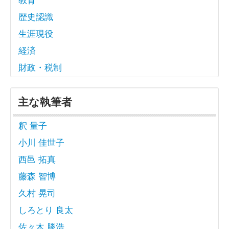
歴史認識
生涯現役
経済
財政・税制
主な執筆者
釈 量子
小川 佳世子
西邑 拓真
藤森 智博
久村 晃司
しろとり 良太
佐々木 勝浩