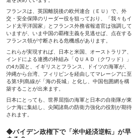
フランスは、英国離脱後の欧州連合（ＥＵ）で、外
交・安全保障のリーダー役を狙っており、「我々もイ
ンド太平洋国家」とフランス外務省報道官は強調して
いますが、いま中国の覇権主義を見逃せば、点在する
フランス領が寸断される危機感があります。
これらが実現すれば、日本と米国、オーストラリア、
インドによる連携の枠組み「ＱＵＡＤ（クワッド）」
の4カ国と、イギリスとフランス、ドイツの海軍が、
沖縄から台湾、フィリピンを経由してマレーシアに至
る第1列島線が「海の長城」と化し、中国包囲網を構
築することが出来ます。
日本にとっても、世界屈指の海軍と日本の自衛隊が東
シナ海に集結し、尖閣諸島の防衛力強化の役割が期待
されます。
◆バイデン政権下で「米中経済逆転」が早