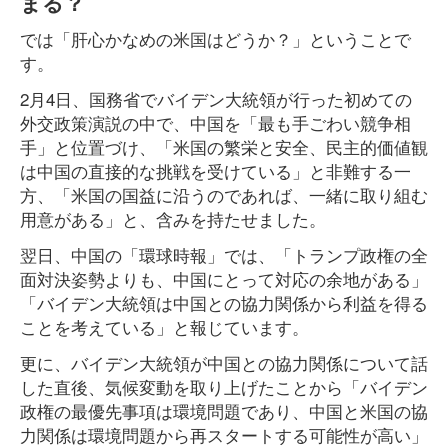
まる？
では「肝心かなめの米国はどうか？」ということで
す。
2月4日、国務省でバイデン大統領が行った初めての
外交政策演説の中で、中国を「最も手ごわい競争相
手」と位置づけ、「米国の繁栄と安全、民主的価値観
は中国の直接的な挑戦を受けている」と非難する一
方、「米国の国益に沿うのであれば、一緒に取り組む
用意がある」と、含みを持たせました。
翌日、中国の「環球時報」では、「トランプ政権の全
面対決姿勢よりも、中国にとって対応の余地がある」
「バイデン大統領は中国との協力関係から利益を得る
ことを考えている」と報じています。
更に、バイデン大統領が中国との協力関係について話
した直後、気候変動を取り上げたことから「バイデン
政権の最優先事項は環境問題であり、中国と米国の協
力関係は環境問題から再スタートする可能性が高い」