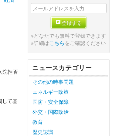
登録する
※どなたでも無料で登録できます
※詳細は
こちら
をご確認ください
ニュースカテゴリー
入院拒否
その他の時事問題
。
エネルギー政策
関して基
国防・安全保障
外交・国際政治
教育
歴史認識