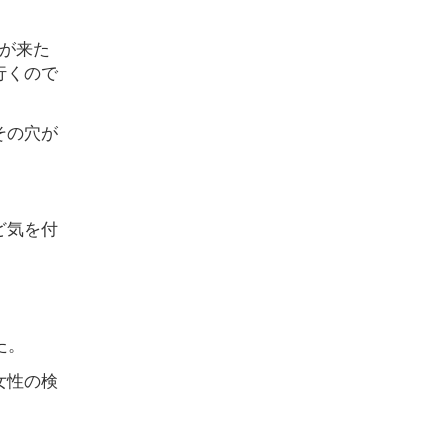
が来た
行くので
その穴が
ど気を付
た。
女性の検