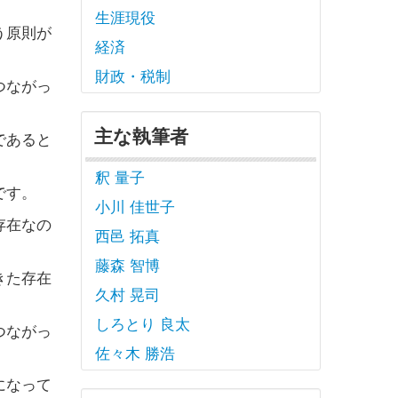
生涯現役
う原則が
経済
財政・税制
つながっ
主な執筆者
であると
釈 量子
です。
小川 佳世子
存在なの
西邑 拓真
藤森 智博
きた存在
久村 晃司
しろとり 良太
つながっ
佐々木 勝浩
になって