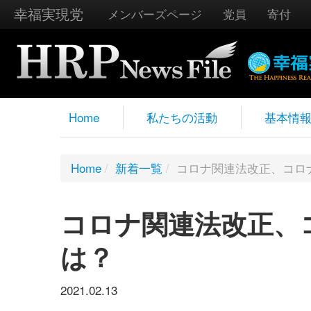
幸福実現党
メンバーズページ
党員
寄付
Home
私たちの活動
基本情
Home
/
新着一覧
/
コロナ関連法改正、コロ
コロナ関連法改正、
は？
2021.02.13