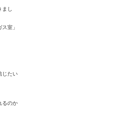
きまし
ガス室」
信じたい
れるのか