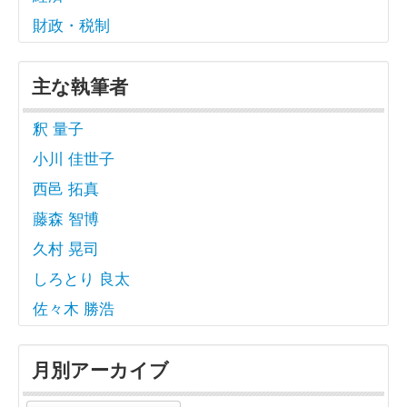
財政・税制
主な執筆者
釈 量子
小川 佳世子
西邑 拓真
藤森 智博
久村 晃司
しろとり 良太
佐々木 勝浩
月別アーカイブ