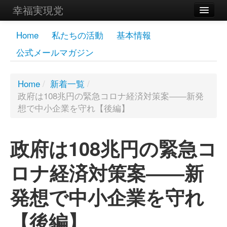
幸福実現党
メンバーズページ
Home
私たちの活動
基本情報
公式メールマガジン
党員
寄付
Home
/
新着一覧
/
政府は108兆円の緊急コロナ経済対策案――新発
お問い合わせ
想で中小企業を守れ【後編】
幸福の科学グループ
政府は108兆円の緊急コ
ロナ経済対策案――新
発想で中小企業を守れ
【後編】