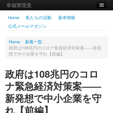
幸福実現党
メンバーズページ
Home
私たちの活動
基本情報
公式メールマガジン
党員
寄付
Home
/
新着一覧
/
政府は108兆円のコロナ緊急経済対策案――新発
お問い合わせ
想で中小企業を守れ【前編】
幸福の科学グループ
政府は108兆円のコロ
ナ緊急経済対策案――
新発想で中小企業を守
れ【前編】