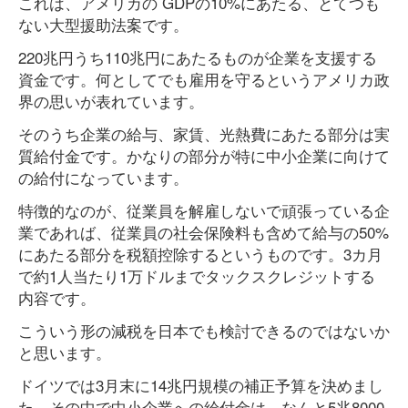
これは、アメリカの GDPの10%にあたる、とてつも
ない大型援助法案です。
220兆円うち110兆円にあたるものが企業を支援する
資金です。何としてでも雇用を守るというアメリカ政
界の思いが表れています。
そのうち企業の給与、家賃、光熱費にあたる部分は実
質給付金です。かなりの部分が特に中小企業に向けて
の給付になっています。
特徴的なのが、従業員を解雇しないで頑張っている企
業であれば、従業員の社会保険料も含めて給与の50%
にあたる部分を税額控除するというものです。3カ月
で約1人当たり1万ドルまでタックスクレジットする
内容です。
こういう形の減税を日本でも検討できるのではないか
と思います。
ドイツでは3月末に14兆円規模の補正予算を決めまし
た。その中で中小企業への給付金は、なんと5兆8000