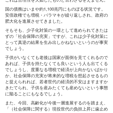
国の債務はいまや約1,100兆円にものぼる状況です。
安倍政権でも増税・バラマキが繰り返しされ、政府の
肥大化を進展させてきました。
そもそも、少子化対策の一環として進められてきたは
ずの「社会保障の充実」ですが、これは少子化対策に
とって真逆の結果を生み出しかねないというのが事実
でしょう。
子供がいなくても老後は国家が面倒を見てくれるので
あれば、子供を持たなくても良いという人も出てくる
でしょうし、度重なる増税で経済が上向かないばかり
か、社会保障の充実が将来的な増税を想起させるもの
と捉えられれば、若者世代の経済的不安はますますか
きたてられ、子供を産みたくても産めないという事態
に陥ることにもなるでしょう。
また、今回、高齢化が今後一層進展するのを踏まえ、
「（社会保障に関する）現役世代の負担上昇に歯止め