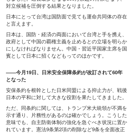
対立候補を圧倒する結果となりました。
日本にとって台湾は国防面で見ても運命共同体の存在
と言えます。
日本は、国防・経済の両面において台湾と手を携え、
政府として中国の覇権主義を止めるとの立場を明らか
にしなければなりません。中国・習近平国家主席を国
賓として日本に招くなどもってのほかです。
――今月19日、日米安全保障条約が改訂されて60年
となった
安保条約を根幹とした日米同盟による抑止力が、戦後
日本の平和に対して大きな役割を果たしてきました。
ただ、同条約に関しては、トランプ米大統領が不満を
示す通り、片務性があるのは確かでしょう。こうした
意味でも、自主防衛体制の強化を急ぐべき状況に置か
れています。憲法9条第2項の削除など9条を全面改正