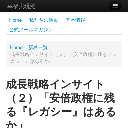
幸福実現党
メンバーズページ
Home
私たちの活動
基本情報
公式メールマガジン
党員
寄付
Home
/
新着一覧
/
成長戦略インサイト（２）「安倍政権に残る『レ
お問い合わせ
ガシー』はあるか」
幸福の科学グループ
成長戦略インサイト
（２）「安倍政権に残
る『レガシー』はある
か」