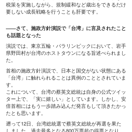
税策を実施しながら、規制緩和など歳出をできるだけ
要しない成長戦略を行うことも肝要です。
――さて、施政方針演説で「台湾」に言及されたこと
も話題となった
演説では、東京五輪・パラリンピックにおいて、岩手
県野田村が台湾のホストタウンになる旨述べられまし
た。
首相の施政方針演説で、日本と国交がない状態にある
「台湾」に触れられることは異例のこととされていま
す。
これについて、台湾の蔡英文総統は自身の公式ツイッ
ター上で、「実に嬉しい」としています。しかし、安
倍首相にはもう一歩踏み込んだ発言もして頂きたかっ
たとも思います。
遡って12日、台湾総統選で蔡英文総統が再選を果た
しました。過去最多となる800万票超の得票となり、