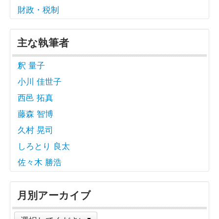
財政・税制
主な執筆者
釈 量子
小川 佳世子
西邑 拓真
藤森 智博
久村 晃司
しろとり 良太
佐々木 勝浩
月別アーカイブ