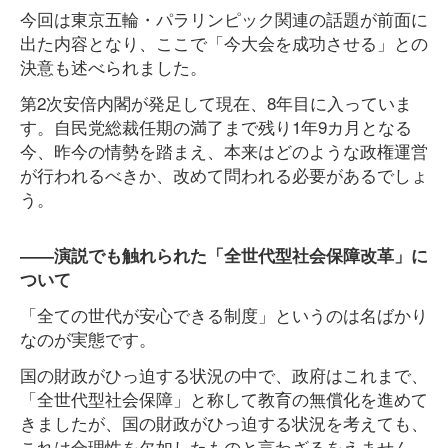
今回は東京五輪・パラリンピック関連の話題が前面に
出た内容となり、ここで「今大会を成功させる」との
決意も述べられました。
第2次安倍内閣が発足して現在、8年目に入っていま
す。自民党総裁任期の満了まで残り1年9カ月となる
今、昨今の情勢を踏まえ、本来はどのような政権運営
が行われるべきか、改めて問われる必要があるでしょ
う。
――演説でも触れられた「全世代型社会保障改革」に
ついて
「全ての世代が安心できる制度」というのは名ばかり
なのが実態です。
国の財政がひっ迫する状況の中で、政府はこれまで、
「全世代型社会保障」と称して教育の無償化を進めて
きましたが、国の財政がひっ迫する状況を考えても、
これは合理性を欠如したものと言わざるをえません。