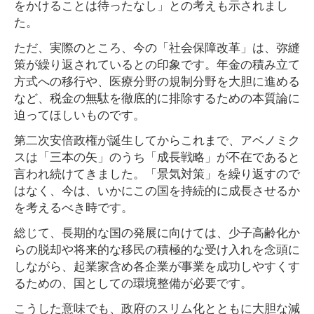
をかけることは待ったなし」との考えも示されまし
た。
ただ、実際のところ、今の「社会保障改革」は、弥縫
策が繰り返されているとの印象です。年金の積み立て
方式への移行や、医療分野の規制分野を大胆に進める
など、税金の無駄を徹底的に排除するための本質論に
迫ってほしいものです。
第二次安倍政権が誕生してからこれまで、アベノミク
スは「三本の矢」のうち「成長戦略」が不在であると
言われ続けてきました。「景気対策」を繰り返すので
はなく、今は、いかにこの国を持続的に成長させるか
を考えるべき時です。
総じて、長期的な国の発展に向けては、少子高齢化か
らの脱却や将来的な移民の積極的な受け入れを念頭に
しながら、起業家含め各企業が事業を成功しやすくす
るための、国としての環境整備が必要です。
こうした意味でも、政府のスリム化とともに大胆な減