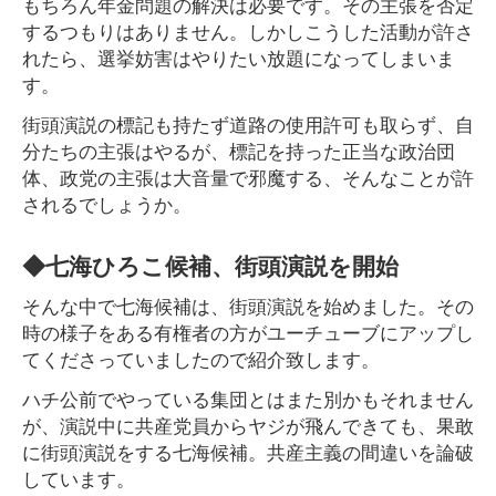
もちろん年金問題の解決は必要です。その主張を否定
するつもりはありません。しかしこうした活動が許さ
れたら、選挙妨害はやりたい放題になってしまいま
す。
街頭演説の標記も持たず道路の使用許可も取らず、自
分たちの主張はやるが、標記を持った正当な政治団
体、政党の主張は大音量で邪魔する、そんなことが許
されるでしょうか。
◆七海ひろこ候補、街頭演説を開始
そんな中で七海候補は、街頭演説を始めました。その
時の様子をある有権者の方がユーチューブにアップし
てくださっていましたので紹介致します。
ハチ公前でやっている集団とはまた別かもそれません
が、演説中に共産党員からヤジが飛んできても、果敢
に街頭演説をする七海候補。共産主義の間違いを論破
しています。