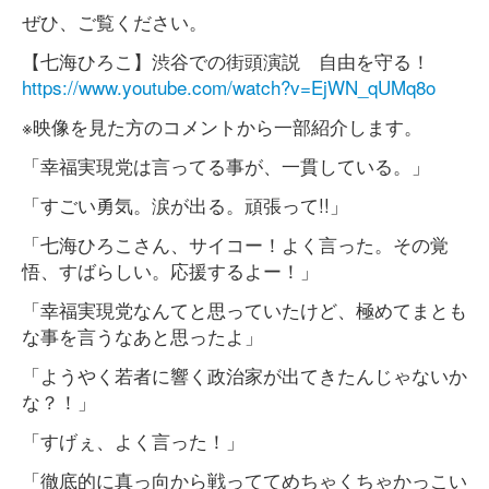
ぜひ、ご覧ください。
【七海ひろこ】渋谷での街頭演説 自由を守る！
https://www.youtube.com/watch?v=EjWN_qUMq8o
※映像を見た方のコメントから一部紹介します。
「幸福実現党は言ってる事が、一貫している。」
「すごい勇気。涙が出る。頑張って!!」
「七海ひろこさん、サイコー！よく言った。その覚
悟、すばらしい。応援するよー！」
「幸福実現党なんてと思っていたけど、極めてまとも
な事を言うなあと思ったよ」
「ようやく若者に響く政治家が出てきたんじゃないか
な？！」
「すげぇ、よく言った！」
「徹底的に真っ向から戦っててめちゃくちゃかっこい