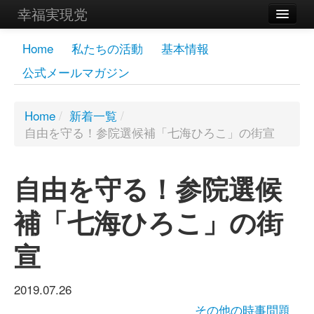
幸福実現党
メンバーズページ
Home
私たちの活動
基本情報
公式メールマガジン
党員
寄付
Home
/
新着一覧
/
自由を守る！参院選候補「七海ひろこ」の街宣
お問い合わせ
幸福の科学グループ
自由を守る！参院選候
補「七海ひろこ」の街
宣
2019.07.26
その他の時事問題