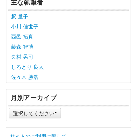
主な執筆者
釈 量子
小川 佳世子
西邑 拓真
藤森 智博
久村 晃司
しろとり 良太
佐々木 勝浩
月別アーカイブ
選択してください
サイトのご利用に際して