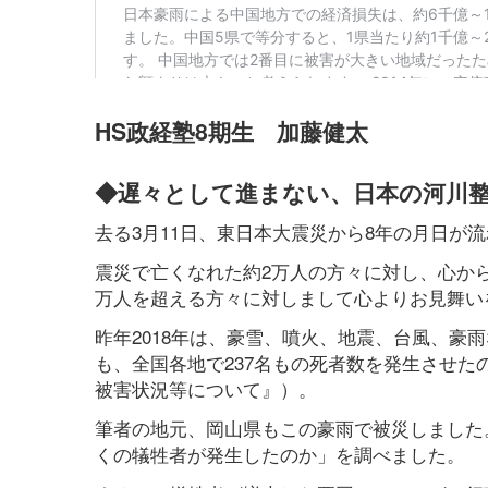
HS政経塾8期生 加藤健太
◆遅々として進まない、日本の河川
去る3月11日、東日本大震災から8年の月日が
震災で亡くなれた約2万人の方々に対し、心か
万人を超える方々に対しまして心よりお見舞い
昨年2018年は、豪雪、噴火、地震、台風、豪
も、全国各地で237名もの死者数を発生させた
被害状況等について』）。
筆者の地元、岡山県もこの豪雨で被災しました
くの犠牲者が発生したのか」を調べました。