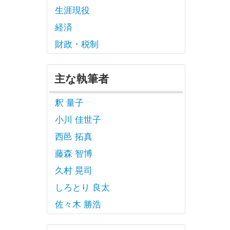
生涯現役
経済
財政・税制
主な執筆者
釈 量子
小川 佳世子
西邑 拓真
藤森 智博
久村 晃司
しろとり 良太
佐々木 勝浩