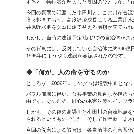
すると、犠牲者が増大した要因のひとつが、行
今回の豪雨で氾濫した小田川と、この川が合流
度々起きており、高度経済成長による工業用水の
井原貯水池をダムに建て替える構想が立てられ
しかし、当時の建設予定地は2つの自治体がま
その背景には、反対していた自治体に約630億
1995年にようやく建設が容認されたのです。
◆「何が」人の命を守るのか
ところが、2002年にこのダムは建設中止とな
バブル崩壊に伴い、公共事業の見直しが進めら
由です。そのため、肝心の水害対策のインフラ
しかも、その後の高梁川と小田川の合流地点を付
されるというものでした。そして昨年夏、まさ
今回の災害による被害は、各自治体の利害関係