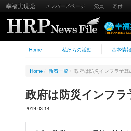
幸福実現党
メンバーズページ
党員
寄付
Home
私たちの活動
基本情
Home
/
新着一覧
/
政府は防災インフラ予算
政府は防災インフラ
2019.03.14