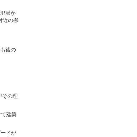
る氾濫が
付近の柳
年も後の
がその理
けて建築
ピードが