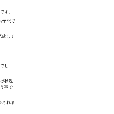
のです。
も予想で
完成して
円でし
進捗状況
う事で
表されま