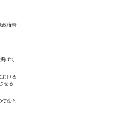
党政権時
て掲げて
における
させる
の使命と