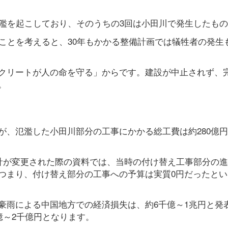
氾濫を起こしており、そのうちの3回は小田川で発生したも
ことを考えると、30年もかかる整備計画では犠牲者の発生
クリートが人の命を守る」からです。建設が中止されず、
。
が、氾濫した小田川部分の工事にかかる総工費は約280億
備計が変更された際の資料では、当時の付け替え工事部分の
つまり、付け替え部分の工事への予算は実質0円だったとい
豪雨による中国地方での経済損失は、約6千億～1兆円と発
億～2千億円となります。