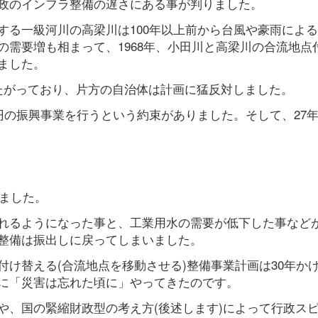
政のインフラ整備の遅さにある事が判りました。
する一級河川の高梁川は100年以上前から台風や豪雨によ
需要増も相まって、1968年、小田川と高梁川の合流地点
ました。
たがっており、片方の自治体は計画に猛反対しました。
円の振興事業を行うという約束がありました。そして、27
りました。
れるようになった事と、工業用水の需要が低下した事など
整備は振出しに戻ってしまいました。
け替える(合流地点を移動させる)整備事業計画は30年か
に「災害は忘れた頃に」やってきたのです。
や、国の緊縮財政型の考え方(後述します)によって行政ス